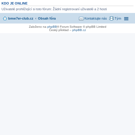
KDO JE ONLINE
Uživatelé prohlížející si toto fórum: Žádní registrovaní uživatelé a 2 hosti
bmw7er-club.cz
Obsah fóra
Kontaktujte nás
Tým
Založeno na
phpBB
® Forum Software © phpBB Limited
Český překlad –
phpBB.cz