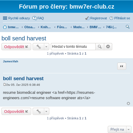
Fórum pro členy: bmw7er-club.cz
Rychlé odkazy
FAQ
Registrovat
Přihlásit se
bmw7er-club.cz
Obsah fóra
Knihovna
Fórum 7er
Modely BMW 7er
BMW 7 e23 (1977-1986)
745i (1984-1986 JAR)
led
boll send harvest
at
Odpovědět
1 příspěvek • Stránka
1
z
1
JamesVah
Citace
boll send harvest
čtv 05. čer 2025 6:38:46
P
ř
resume biomedical engineer <a href=https://resumes-
í
engineers.com/>resume software engineer ats</a>
s
p
ě
v
Odpovědět
e
k
1 příspěvek • Stránka
1
z
1
Přejít na