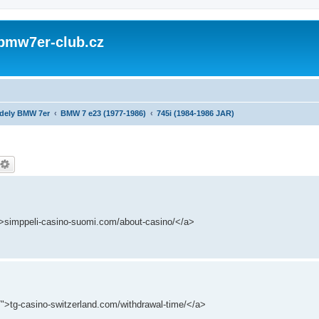
 bmw7er-club.cz
dely BMW 7er
BMW 7 e23 (1977-1986)
745i (1984-1986 JAR)
">simppeli-casino-suomi.com/about-casino/</a>
e/">tg-casino-switzerland.com/withdrawal-time/</a>