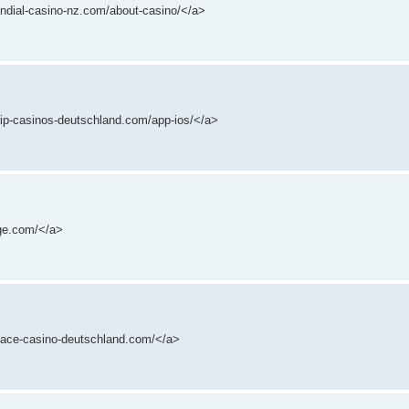
ndial-casino-nz.com/about-casino/</a>
rip-casinos-deutschland.com/app-ios/</a>
rge.com/</a>
kace-casino-deutschland.com/</a>