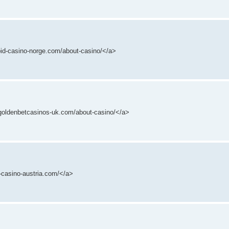
pid-casino-norge.com/about-casino/</a>
>goldenbetcasinos-uk.com/about-casino/</a>
-casino-austria.com/</a>