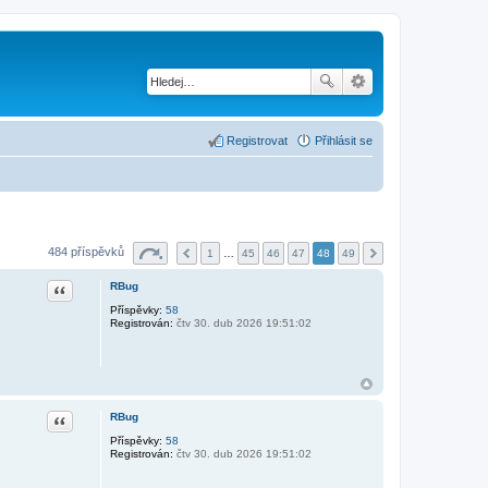
Registrovat
Přihlásit se
484 příspěvků
1
…
45
46
47
48
49
Citace
RBug
Příspěvky:
58
Registrován:
čtv 30. dub 2026 19:51:02
Citace
RBug
Příspěvky:
58
Registrován:
čtv 30. dub 2026 19:51:02