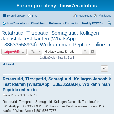
Fórum pro členy: bmw7er-club.cz
Rychlé odkazy
FAQ
Registrovat
Přihlásit se
bmw7er-club.cz
Obsah fóra
Knihovna
Fórum 7er
Modely BMW 7er
led
Retatrutid, Tirzepatid, Semaglutid, Kollagen
at
Janoshik Test kaufen (WhatsApp
+33633558934). Wo kann man Peptide online in
Odpovědět
1 příspěvek • Stránka
1
z
1
vickkund
Citace
Retatrutid, Tirzepatid, Semaglutid, Kollagen Janoshik
Test kaufen (WhatsApp +33633558934). Wo kann man
Peptide online in
pon 01. čer 2026 12:53:16
P
ř
Retatrutid, Tirzepatid, Semaglutid, Kollagen Janoshik Test kaufen
í
(WhatsApp +33633558934). Wo kann man Peptide online in den USA
s
p
kaufen? WhatsApp +1(501)556-7767
ě