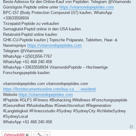
Beste Adresse für den Online-Kauf von Peptiden: Telegram @Vitamondo
v
e
Günstigste Peptide online unter
https://vitamondopeptides.com
k
BPC-157 (Body Protection Compound-157) kaufen, WhatsApp
+33633558934
Tirzepatid-Peptide zu verkaufen
Semaglutid-Peptid online in den USA kaufen
Retatrutid-Peptid online kaufen
GHK-CU-Peptide kaufen | Topische Präparate, Tabletten, Haar- &
Nasensprays
https://vitamondopeptides.com
Telegram @Vitamondo
WhatsApp +1(501)556-7767
WhatsApp +61 468 240 458
WhatsApp +33633558934 VitamondoPeptide – Hochwertige
Forschungspeptide kaufen.
vitamondopeptides.com vitamondopeptides.com
https://firstdocumentsonline.com/buy-ca ... -resident/
Website
https://vitamondopeptides.com
#Peptide #GLP1 #Fitness #Biohacking #Wellness #Forschungspeptide
#Gesundheit #Muskelaufbau #Gewichtsverlust #Regeneration
#Langlebigkeit #Fitnessstudio #Sydney #SydneyCity #IchliebeSydney
#SydneyLocal
WhatsApp +61 468 240 458
Odpovědět