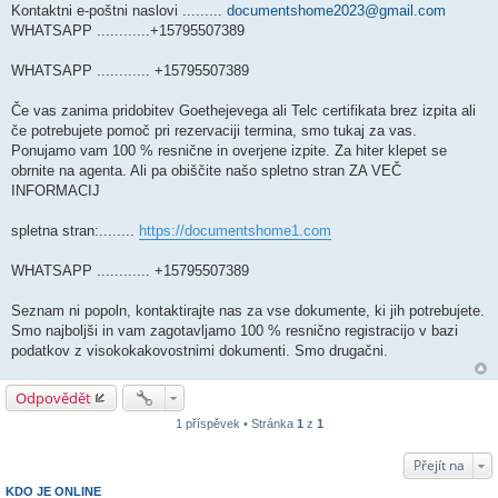
Kontaktni e-poštni naslovi .........
documentshome2023@gmail.com
WHATSAPP ............+15795507389
WHATSAPP ............ +15795507389
Če vas zanima pridobitev Goethejevega ali Telc certifikata brez izpita ali
če potrebujete pomoč pri rezervaciji termina, smo tukaj za vas.
Ponujamo vam 100 % resnične in overjene izpite. Za hiter klepet se
obrnite na agenta. Ali pa obiščite našo spletno stran ZA VEČ
INFORMACIJ
spletna stran:........
https://documentshome1.com
WHATSAPP ............ +15795507389
Seznam ni popoln, kontaktirajte nas za vse dokumente, ki jih potrebujete.
Smo najboljši in vam zagotavljamo 100 % resnično registracijo v bazi
podatkov z visokokakovostnimi dokumenti. Smo drugačni.
Odpovědět
1 příspěvek • Stránka
1
z
1
Přejít na
KDO JE ONLINE