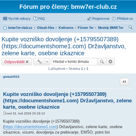
Fórum pro členy: bmw7er-club.cz
Rychlé odkazy
FAQ
Registrovat
Přihlásit se
bmw7er-club.cz
Obsah fóra
Knihovna
Fórum 7er
Modely BMW 7er
led
Kupite vozniško dovoljenje (+15795507389)
at
(https://documentshome1.com) Državljanstvo,
zelene karte, osebne izkaznice
Odpovědět
1 příspěvek • Stránka
1
z
1
global2023
Citace
Kupite vozniško dovoljenje (+15795507389)
(https://documentshome1.com) Državljanstvo, zelene
karte, osebne izkaznice
ned 31. kvě 2026 20:18:13
P
ř
Kupite vozniško dovoljenje (+15795507389)
í
(
https://documentshome1.com
) Državljanstvo, zelene karte, osebne
s
p
izkaznice, vizumi, dovoljenja za prebivanje, EMŠO, potni list
ě