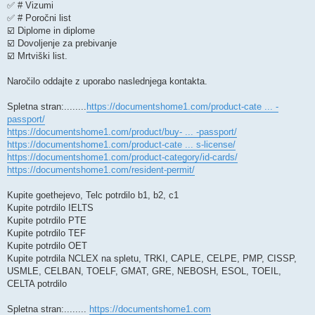
✅ # Vizumi
✅ # Poročni list
☑️ Diplome in diplome
☑️ Dovoljenje za prebivanje
☑️ Mrtviški list.
Naročilo oddajte z uporabo naslednjega kontakta.
Spletna stran:........
https://documentshome1.com/product-cate ... -
passport/
https://documentshome1.com/product/buy- ... -passport/
https://documentshome1.com/product-cate ... s-license/
https://documentshome1.com/product-category/id-cards/
https://documentshome1.com/resident-permit/
Kupite goethejevo, Telc potrdilo b1, b2, c1
Kupite potrdilo IELTS
Kupite potrdilo PTE
Kupite potrdilo TEF
Kupite potrdilo OET
Kupite potrdila NCLEX na spletu, TRKI, CAPLE, CELPE, PMP, CISSP,
USMLE, CELBAN, TOELF, GMAT, GRE, NEBOSH, ESOL, TOEIL,
CELTA potrdilo
Spletna stran:........
https://documentshome1.com