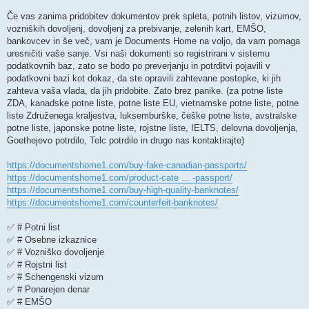
v
e
Če vas zanima pridobitev dokumentov prek spleta, potnih listov, vizumov,
k
vozniških dovoljenj, dovoljenj za prebivanje, zelenih kart, EMŠO,
bankovcev in še več, vam je Documents Home na voljo, da vam pomaga
uresničiti vaše sanje. Vsi naši dokumenti so registrirani v sistemu
podatkovnih baz, zato se bodo po preverjanju in potrditvi pojavili v
podatkovni bazi kot dokaz, da ste opravili zahtevane postopke, ki jih
zahteva vaša vlada, da jih pridobite. Zato brez panike. (za potne liste
ZDA, kanadske potne liste, potne liste EU, vietnamske potne liste, potne
liste Združenega kraljestva, luksemburške, češke potne liste, avstralske
potne liste, japonske potne liste, rojstne liste, IELTS, delovna dovoljenja,
Goethejevo potrdilo, Telc potrdilo in drugo nas kontaktirajte)
https://documentshome1.com/buy-fake-canadian-passports/
https://documentshome1.com/product-cate ... -passport/
https://documentshome1.com/buy-high-quality-banknotes/
https://documentshome1.com/counterfeit-banknotes/
✅ # Potni list
✅ # Osebne izkaznice
✅ # Vozniško dovoljenje
✅ # Rojstni list
✅ # Schengenski vizum
✅ # Ponarejen denar
✅ # EMŠO