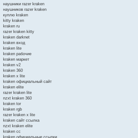
наушники razer kraken
наушников razer kraken
куплю kraken
kitty kraken
kraken ru
razer kraken kitty
kraken darknet
kraken вход
kraken lite
kraken рабочие
kraken маркет
kraken v2
kraken 360
kraken x lite
kraken официальный сайт
kraken elite
razer kraken lite
nzxt kraken 360
kraken tor
kraken rgb
razer kraken x lite
kraken сайт ссылка
nzxt kraken elite
kraken cc
kraken официальные ссылки