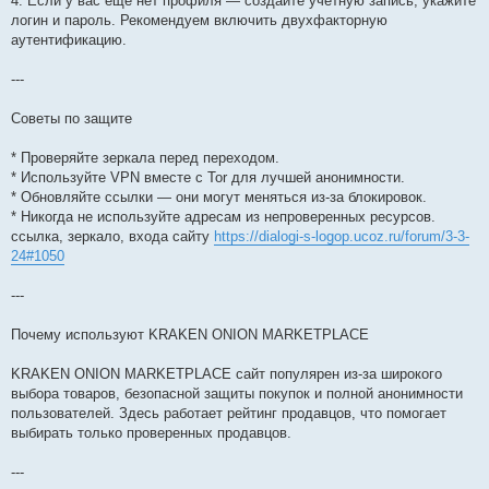
4. Если у вас ещё нет профиля — создайте учётную запись, укажите
логин и пароль. Рекомендуем включить двухфакторную
аутентификацию.
---
Советы по защите
* Проверяйте зеркала перед переходом.
* Используйте VPN вместе с Tor для лучшей анонимности.
* Обновляйте ссылки — они могут меняться из-за блокировок.
* Никогда не используйте адресам из непроверенных ресурсов.
ссылка, зеркало, входа сайту
https://dialogi-s-logop.ucoz.ru/forum/3-3-
24#1050
---
Почему используют KRAKEN ONION MARKETPLACE
KRAKEN ONION MARKETPLACE сайт популярен из-за широкого
выбора товаров, безопасной защиты покупок и полной анонимности
пользователей. Здесь работает рейтинг продавцов, что помогает
выбирать только проверенных продавцов.
---