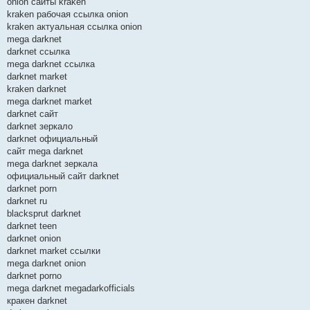
onion сайты kraken
kraken рабочая ссылка onion
kraken актуальная ссылка onion
mega darknet
darknet ссылка
mega darknet ссылка
darknet market
kraken darknet
mega darknet market
darknet сайт
darknet зеркало
darknet официальный
сайт mega darknet
mega darknet зеркала
официальный сайт darknet
darknet porn
darknet ru
blacksprut darknet
darknet teen
darknet onion
darknet market ссылки
mega darknet onion
darknet porno
mega darknet megadarkofficials
кракен darknet