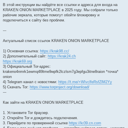
e
В этой инструкции вы найдёте все ссылки и адреса для входа на
k
KRAKEN ONION MARKETPLACE в 2025 году. Мы собрали только
рабочие зеркала, которые помогут обойти блокировку и
подключиться к сайту без проблем.
---
Актуальный список ссылок KRAKEN ONION MARKETPLACE
1) Основная ссылка:
https://krak98.cc/
2) Дополнительный сайт:
https://krak24.ch
https://krak69.org
3) Официальный Tor-адрес:
krakeno4nmrk1ewmq4l9tme9wpfk2lczlsm7g3epfgu3itne8raion *точка*
onion
4) Telegram канал с новостями:
https://t.me/+WIvclfeRsfZlM2Yy
5) Скачать Tor:
https://www.torproject.org/download/
---
Как зайти на KRAKEN ONION MARKETPLACE
1. Установите Tor браузер.
2. Откройте Tor и дождитесь подключения.
3. Перейдите по проверенной ссылке
https://kr39.cn.com