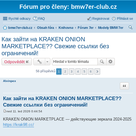
Fórum pro členy: bmw7er-club.cz
Rychlé odkazy
FAQ
Registrovat
Přihlásit se
bmw7er-club.cz
Obsah fóra
Knihovna
Fórum 7er
Modely BMW 7er
led
Как зайти на KRAKEN ONION
at
MARKETPLACE?? Свежие ссылки без
ограничений!
Odpovědět
56 příspěvků
1
2
3
4
5
6
Alvinpex
Citace
Как зайти на KRAKEN ONION MARKETPLACE??
Свежие ссылки без ограничений!
ned 11. led 2026 0:44:54
P
ř
KRAKEN ONION MARKETPLACE — действующие зеркала 2024-2025
í
https://krak98.cc/
s
p
ě
v