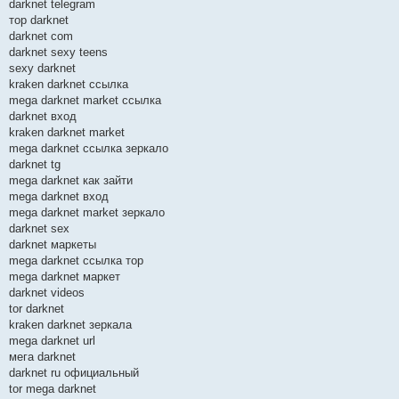
darknet telegram
тор darknet
darknet com
darknet sexy teens
sexy darknet
kraken darknet ссылка
mega darknet market ссылка
darknet вход
kraken darknet market
mega darknet ссылка зеркало
darknet tg
mega darknet как зайти
mega darknet вход
mega darknet market зеркало
darknet sex
darknet маркеты
mega darknet ссылка тор
mega darknet маркет
darknet videos
tor darknet
kraken darknet зеркала
mega darknet url
мега darknet
darknet ru официальный
tor mega darknet