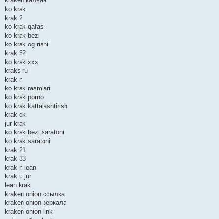
kraken кальян
ko krak
krak 2
ko krak qafasi
ko krak bezi
ko krak og rishi
krak 32
ko krak xxx
kraks ru
krak n
ko krak rasmlari
ko krak porno
ko krak kattalashtirish
krak dk
jur krak
ko krak bezi saratoni
ko krak saratoni
krak 21
krak 33
krak n lean
krak u jur
lean krak
kraken onion ссылка
kraken onion зеркала
kraken onion link