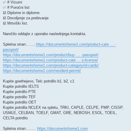
✅ # Vizumi
✅ # Poročni list
☑️ Diplome in diplome
☑️ Dovoljenje za prebivanje
☑️ Mrtviški list.
Naročilo oddajte z uporabo naslednjega kontakta.
Spletna stran:........
https://documentshome1.com/product-cate ... -
passport/
https://documentshome1.com/product/buy- ... -passport/
https://documentshome1.com/product-cate ... s-license/
https://documentshome1.com/product-category/id-cards/
https://documentshome1.com/resident-permit/
Kupite goethejevo, Telc potrdilo b1, b2, c1
Kupite potrdilo IELTS
Kupite potrdilo PTE
Kupite potrdilo TEF
Kupite potrdilo OET
Kupite potrdila NCLEX na spletu, TRKI, CAPLE, CELPE, PMP, CISSP,
USMLE, CELBAN, TOELF, GMAT, GRE, NEBOSH, ESOL, TOEIL,
CELTA potrdilo
Spletna stran:........
https://documentshome1.com