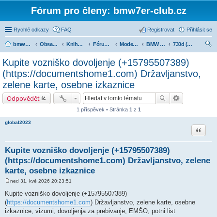
Fórum pro členy: bmw7er-club.cz
Rychlé odkazy
FAQ
Registrovat
Přihlásit se
bmw7er-club.cz
Obsah fóra
Knihovna
Fórum 7er
Modely BMW 7er
BMW 7 e38 (1994-2001)
730d (1998-2001)
led
Kupite vozniško dovoljenje (+15795507389)
at
(https://documentshome1.com) Državljanstvo,
zelene karte, osebne izkaznice
Odpovědět
1 příspěvek • Stránka
1
z
1
global2023
Citace
Kupite vozniško dovoljenje (+15795507389)
(https://documentshome1.com) Državljanstvo, zelene
karte, osebne izkaznice
ned 31. kvě 2026 20:23:51
P
ř
Kupite vozniško dovoljenje (+15795507389)
í
(
https://documentshome1.com
) Državljanstvo, zelene karte, osebne
s
p
izkaznice, vizumi, dovoljenja za prebivanje, EMŠO, potni list
ě