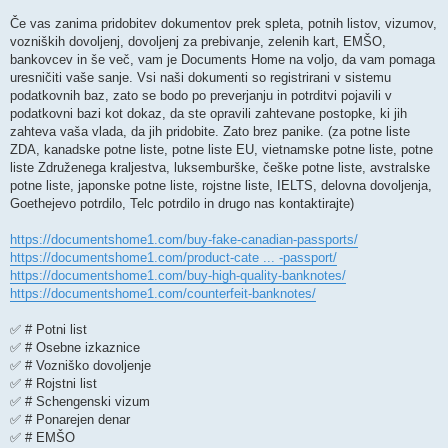
v
e
Če vas zanima pridobitev dokumentov prek spleta, potnih listov, vizumov,
k
vozniških dovoljenj, dovoljenj za prebivanje, zelenih kart, EMŠO,
bankovcev in še več, vam je Documents Home na voljo, da vam pomaga
uresničiti vaše sanje. Vsi naši dokumenti so registrirani v sistemu
podatkovnih baz, zato se bodo po preverjanju in potrditvi pojavili v
podatkovni bazi kot dokaz, da ste opravili zahtevane postopke, ki jih
zahteva vaša vlada, da jih pridobite. Zato brez panike. (za potne liste
ZDA, kanadske potne liste, potne liste EU, vietnamske potne liste, potne
liste Združenega kraljestva, luksemburške, češke potne liste, avstralske
potne liste, japonske potne liste, rojstne liste, IELTS, delovna dovoljenja,
Goethejevo potrdilo, Telc potrdilo in drugo nas kontaktirajte)
https://documentshome1.com/buy-fake-canadian-passports/
https://documentshome1.com/product-cate ... -passport/
https://documentshome1.com/buy-high-quality-banknotes/
https://documentshome1.com/counterfeit-banknotes/
✅ # Potni list
✅ # Osebne izkaznice
✅ # Vozniško dovoljenje
✅ # Rojstni list
✅ # Schengenski vizum
✅ # Ponarejen denar
✅ # EMŠO