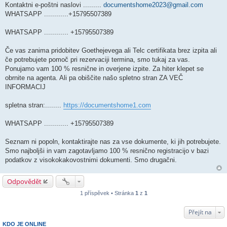
Kontaktni e-poštni naslovi .........
documentshome2023@gmail.com
WHATSAPP ............+15795507389
WHATSAPP ............ +15795507389
Če vas zanima pridobitev Goethejevega ali Telc certifikata brez izpita ali
če potrebujete pomoč pri rezervaciji termina, smo tukaj za vas.
Ponujamo vam 100 % resnične in overjene izpite. Za hiter klepet se
obrnite na agenta. Ali pa obiščite našo spletno stran ZA VEČ
INFORMACIJ
spletna stran:........
https://documentshome1.com
WHATSAPP ............ +15795507389
Seznam ni popoln, kontaktirajte nas za vse dokumente, ki jih potrebujete.
Smo najboljši in vam zagotavljamo 100 % resnično registracijo v bazi
podatkov z visokokakovostnimi dokumenti. Smo drugačni.
Odpovědět
1 příspěvek • Stránka
1
z
1
Přejít na
KDO JE ONLINE