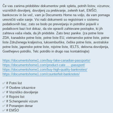
v
e
Če vas zanima pridobitev dokumentov prek spleta, potnih listov, vizumov,
k
vozniških dovoljenj, dovoljenj za prebivanje, zelenih kart, EMŠO,
bankovcev in še več, vam je Documents Home na voljo, da vam pomaga
uresničiti vaše sanje. Vsi naši dokumenti so registrirani v sistemu
podatkovnih baz, zato se bodo po preverjanju in potrditvi pojavili v
podatkovni bazi kot dokaz, da ste opravili zahtevane postopke, ki jih
zahteva vaša vlada, da jih pridobite. Zato brez panike. (za potne liste
ZDA, kanadske potne liste, potne liste EU, vietnamske potne liste, potne
liste Združenega kraljestva, luksemburške, češke potne liste, avstralske
potne liste, japonske potne liste, rojstne liste, IELTS, delovna dovoljenja,
Goethejevo potrdilo, Telc potrdilo in drugo nas kontaktirajte)
https://documentshome1.com/buy-fake-canadian-passports/
https://documentshome1.com/product-cate ... -passport/
https://documentshome1.com/buy-high-quality-banknotes/
https://documentshome1.com/counterfeit-banknotes/
✅ # Potni list
✅ # Osebne izkaznice
✅ # Vozniško dovoljenje
✅ # Rojstni list
✅ # Schengenski vizum
✅ # Ponarejen denar
✅ # EMŠO