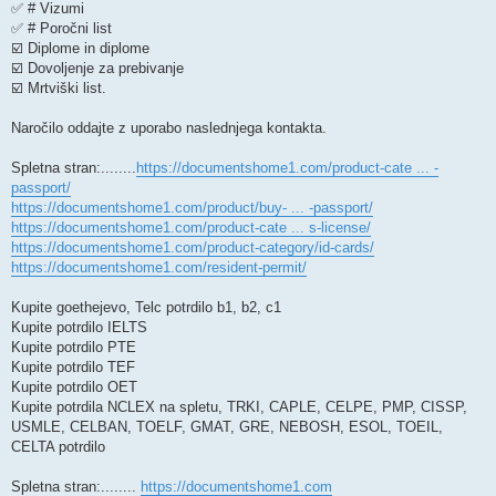
✅ # Vizumi
✅ # Poročni list
☑️ Diplome in diplome
☑️ Dovoljenje za prebivanje
☑️ Mrtviški list.
Naročilo oddajte z uporabo naslednjega kontakta.
Spletna stran:........
https://documentshome1.com/product-cate ... -
passport/
https://documentshome1.com/product/buy- ... -passport/
https://documentshome1.com/product-cate ... s-license/
https://documentshome1.com/product-category/id-cards/
https://documentshome1.com/resident-permit/
Kupite goethejevo, Telc potrdilo b1, b2, c1
Kupite potrdilo IELTS
Kupite potrdilo PTE
Kupite potrdilo TEF
Kupite potrdilo OET
Kupite potrdila NCLEX na spletu, TRKI, CAPLE, CELPE, PMP, CISSP,
USMLE, CELBAN, TOELF, GMAT, GRE, NEBOSH, ESOL, TOEIL,
CELTA potrdilo
Spletna stran:........
https://documentshome1.com