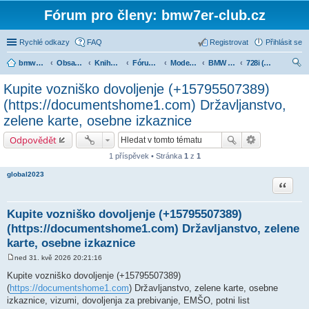
Fórum pro členy: bmw7er-club.cz
Rychlé odkazy
FAQ
Registrovat
Přihlásit se
bmw7er-club.cz
Obsah fóra
Knihovna
Fórum 7er
Modely BMW 7er
BMW 7 e38 (1994-2001)
728i (1995-1998)
led
Kupite vozniško dovoljenje (+15795507389)
at
(https://documentshome1.com) Državljanstvo,
zelene karte, osebne izkaznice
Odpovědět
1 příspěvek • Stránka
1
z
1
global2023
Citace
Kupite vozniško dovoljenje (+15795507389)
(https://documentshome1.com) Državljanstvo, zelene
karte, osebne izkaznice
ned 31. kvě 2026 20:21:16
P
ř
Kupite vozniško dovoljenje (+15795507389)
í
(
https://documentshome1.com
) Državljanstvo, zelene karte, osebne
s
p
izkaznice, vizumi, dovoljenja za prebivanje, EMŠO, potni list
ě