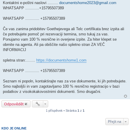
Kontaktni e-poštni naslovi .........
documentshome2023@gmail.com
WHATSAPP ............+15795507389
WHATSAPP ............ +15795507389
Če vas zanima pridobitev Goethejevega ali Telc certifikata brez izpita ali
če potrebujete pomoč pri rezervaciji termina, smo tukaj za vas.
Ponujamo vam 100 % resnične in overjene izpite. Za hiter klepet se
obrnite na agenta. Ali pa obiščite našo spletno stran ZA VEČ
INFORMACIJ
spletna stran:........
https://documentshome1.com
WHATSAPP ............ +15795507389
Seznam ni popoln, kontaktirajte nas za vse dokumente, ki jih potrebujete.
Smo najboljši in vam zagotavljamo 100 % resnično registracijo v bazi
podatkov z visokokakovostnimi dokumenti. Smo drugačni.
Odpovědět
1 příspěvek • Stránka
1
z
1
Přejít na
KDO JE ONLINE