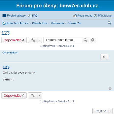
Fórum pro členy: bmw7er-club.cz
Rychlé odkazy
FAQ
Registrovat
Přihlásit se
bmw7er-club.cz
Obsah fóra
Knihovna
Fórum 7er
led
123
at
Odpovědět
1 příspěvek • Stránka
1
z
1
OrlandoBah
Citace
123
stř 03. čer 2026 14:00:44
P
ř
variant3
í
s
p
ě
v
Odpovědět
e
k
1 příspěvek • Stránka
1
z
1
Přejít na