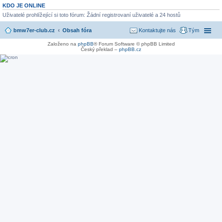
KDO JE ONLINE
Uživatelé prohlížející si toto fórum: Žádní registrovaní uživatelé a 24 hostů
bmw7er-club.cz
Obsah fóra
Kontaktujte nás
Tým
Založeno na
phpBB
® Forum Software © phpBB Limited
Český překlad –
phpBB.cz