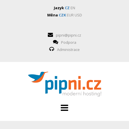
Jazyk
CZ
EN
Měna
CZK
EUR
USD
pipni@pipni.cz
Podpora
Administrace
HOSTING