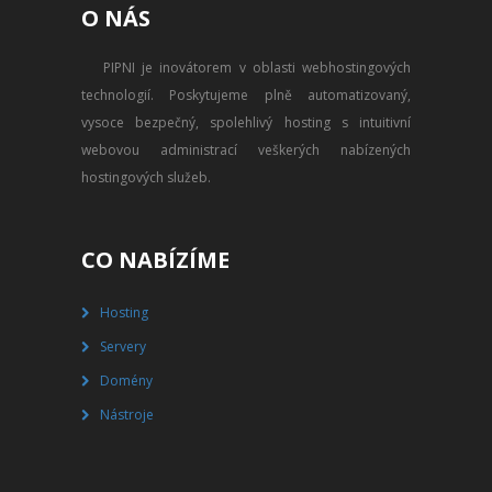
O NÁS
PŘEVOD NA PLACENÝ SSD
WEBHOSTING
PIPNI je inovátorem v oblasti webhostingových
technologií. Poskytujeme plně automatizovaný,
PŘEHLED SSD MULTIHOSTINGU
vysoce bezpečný, spolehlivý hosting s intuitivní
REGISTRACE SSD MULTIHOSTINGU
webovou administrací veškerých nabízených
hostingových služeb.
SERVERY
PŘEHLED VPS
CO NABÍZÍME
REGISTRACE VPS
Hosting
Servery
PŘEHLED VIRTUALBOXU
Domény
REGISTRACE VIRTUALBOXU
Nástroje
PŘEHLED BLADESERVERU