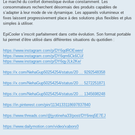
Le marché du confort domestique évolue constamment. Les
v
e
consommateurs recherchent désormais des produits capables de
k
s’adapter à leur mode de vie dynamique. Les appareils volumineux et
fixes laissent progressivement place à des solutions plus flexibles et plus
simples à utiliser.
EpiCooler s’inscrit parfaitement dans cette évolution. Son format portable
lui permet d’être utilisé dans différentes situations du quotidien :
https://www.instagram.com/p/DY6qdROEwen/
https://www.instagram.com/p/DY6qm6Ck6CU/
https://www.instagram.com/p/DY6qyJLk2Ke/
https://x.com/NehaGup50254254/status/20 ... 9292548358
https://x.com/NehaGup50254254/status/20 ... 5272251871
https://x.com/NehaGup50254254/status/20 ... 1345698248
https://in.pinterest.com/pin/1134133118697837840
https://www.threads.com/@jyotineha33/post/DY6req5E7EJ
https://www.dailymotion.com/video/xabors0