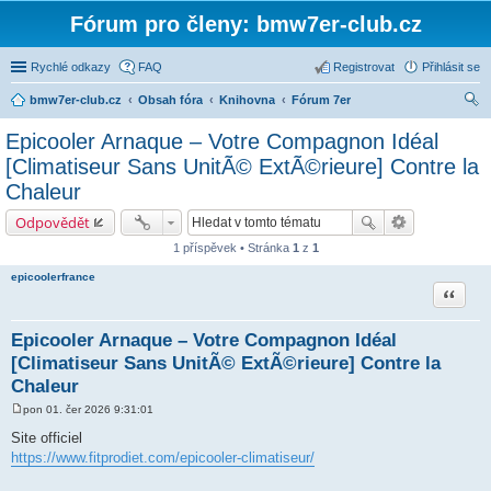
Fórum pro členy: bmw7er-club.cz
Rychlé odkazy
FAQ
Registrovat
Přihlásit se
bmw7er-club.cz
Obsah fóra
Knihovna
Fórum 7er
led
Epicooler Arnaque – Votre Compagnon Idéal
at
[Climatiseur Sans UnitÃ© ExtÃ©rieure] Contre la
Chaleur
Odpovědět
1 příspěvek • Stránka
1
z
1
epicoolerfrance
Citace
Epicooler Arnaque – Votre Compagnon Idéal
[Climatiseur Sans UnitÃ© ExtÃ©rieure] Contre la
Chaleur
pon 01. čer 2026 9:31:01
P
ř
Site officiel
í
https://www.fitprodiet.com/epicooler-climatiseur/
s
p
ě