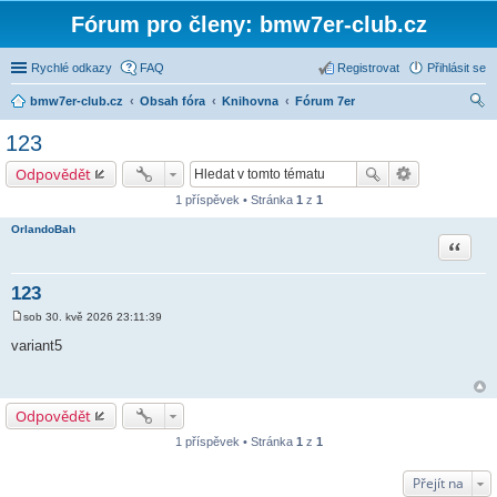
Fórum pro členy: bmw7er-club.cz
Rychlé odkazy
FAQ
Registrovat
Přihlásit se
bmw7er-club.cz
Obsah fóra
Knihovna
Fórum 7er
led
123
at
Odpovědět
1 příspěvek • Stránka
1
z
1
OrlandoBah
Citace
123
sob 30. kvě 2026 23:11:39
P
ř
variant5
í
s
p
ě
v
Odpovědět
e
k
1 příspěvek • Stránka
1
z
1
Přejít na