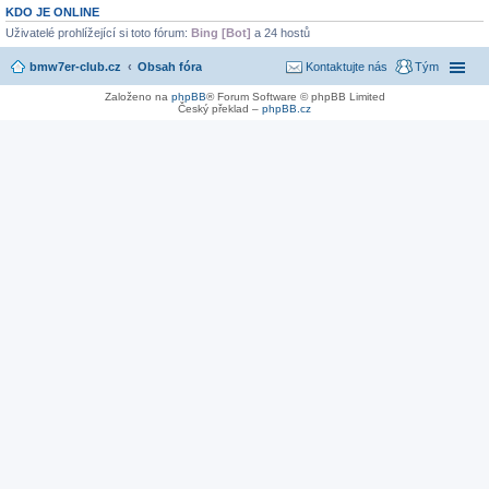
KDO JE ONLINE
Uživatelé prohlížející si toto fórum:
Bing [Bot]
a 24 hostů
bmw7er-club.cz
Obsah fóra
Kontaktujte nás
Tým
Založeno na
phpBB
® Forum Software © phpBB Limited
Český překlad –
phpBB.cz