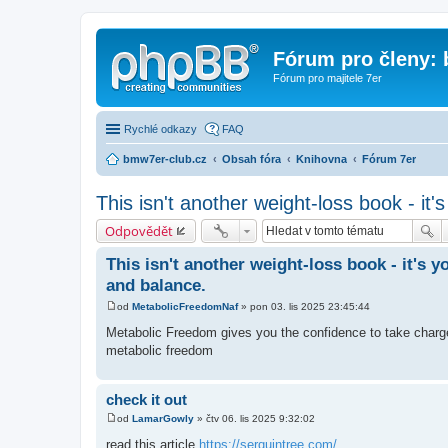
Fórum pro členy:
Fórum pro majitele 7er
Rychlé odkazy
FAQ
bmw7er-club.cz
Obsah fóra
Knihovna
Fórum 7er
This isn't another weight-loss book - it'
Odpovědět
This isn't another weight-loss book - it's y
and balance.
od
MetabolicFreedomNaf
»
pon 03. lis 2025 23:45:44
P
ř
Metabolic Freedom gives you the confidence to take charg
í
metabolic freedom
s
p
ě
v
check it out
e
k
od
LamarGowly
»
čtv 06. lis 2025 9:32:02
P
ř
read this article
https://serquintree.com/