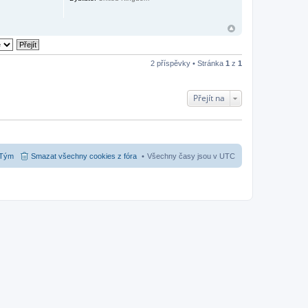
2 příspěvky • Stránka
1
z
1
Přejít na
Tým
Smazat všechny cookies z fóra
Všechny časy jsou v
UTC