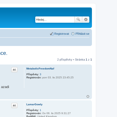
Registrovat
Přihlásit se
nce.
2 příspěvky • Stránka
1
z
1
Citace
MetabolicFreedomNaf
Příspěvky:
3
Registrován:
pon 03. lis 2025 23:45:25
 azadi
Citace
LamarGowly
Příspěvky:
1
Registrován:
čtv 06. lis 2025 9:31:27
Bydliště:
United Kingdom