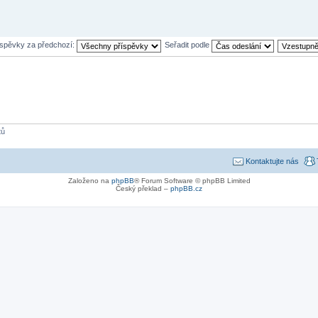
íspěvky za předchozí:
Seřadit podle
tů
Kontaktujte nás
Založeno na
phpBB
® Forum Software © phpBB Limited
Český překlad –
phpBB.cz