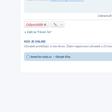
í
s
p
ě
v
Zobrazit př
e
k
Odpovědět
Zpět na “Fórum 7er”
KDO JE ONLINE
Uživatelé prohlížející si toto fórum: Žádní registrovaní uživatelé a 23 hos
bmw7er-club.cz
Obsah fóra