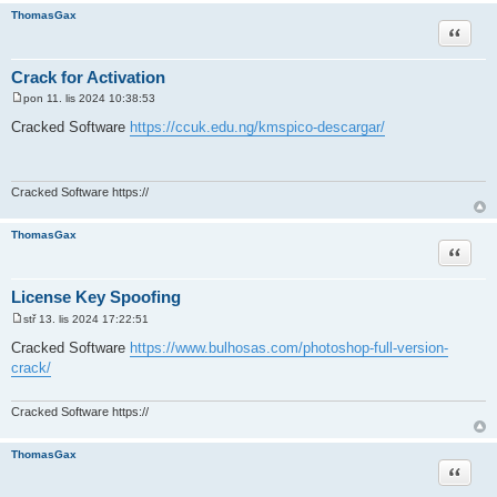
ThomasGax
Citace
Crack for Activation
pon 11. lis 2024 10:38:53
P
ř
Cracked Software
https://ccuk.edu.ng/kmspico-descargar/
í
s
p
ě
v
Cracked Software https://
e
k
ThomasGax
Citace
License Key Spoofing
stř 13. lis 2024 17:22:51
P
ř
Cracked Software
https://www.bulhosas.com/photoshop-full-version-
í
crack/
s
p
ě
v
Cracked Software https://
e
k
ThomasGax
Citace