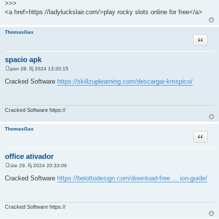
>>>
<a href=https://ladyluckslair.com/>play rocky slots online for free</a>
ThomasGax
Citace
spacio apk
pon 28. říj 2024 13:20:15
P
ř
Cracked Software
https://skillzuplearning.com/descargar-kmspico/
í
s
p
ě
v
Cracked Software https://
e
k
ThomasGax
Citace
office ativador
úte 29. říj 2024 20:33:06
P
ř
Cracked Software
https://belottodesign.com/download-free ... ion-guide/
í
s
p
ě
v
Cracked Software https://
e
k