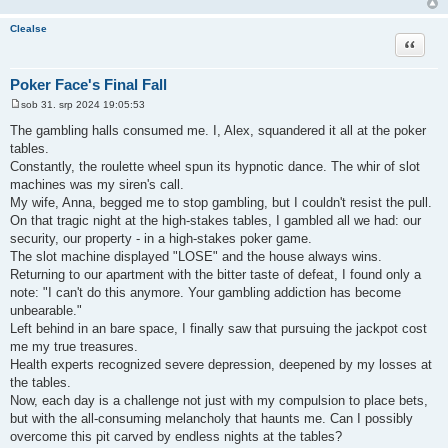
Clealse
Citace
Poker Face's Final Fall
sob 31. srp 2024 19:05:53
P
ř
The gambling halls consumed me. I, Alex, squandered it all at the poker
í
tables.
s
p
Constantly, the roulette wheel spun its hypnotic dance. The whir of slot
ě
machines was my siren's call.
v
e
My wife, Anna, begged me to stop gambling, but I couldn't resist the pull.
k
On that tragic night at the high-stakes tables, I gambled all we had: our
security, our property - in a high-stakes poker game.
The slot machine displayed "LOSE" and the house always wins.
Returning to our apartment with the bitter taste of defeat, I found only a
note: "I can't do this anymore. Your gambling addiction has become
unbearable."
Left behind in an bare space, I finally saw that pursuing the jackpot cost
me my true treasures.
Health experts recognized severe depression, deepened by my losses at
the tables.
Now, each day is a challenge not just with my compulsion to place bets,
but with the all-consuming melancholy that haunts me. Can I possibly
overcome this pit carved by endless nights at the tables?