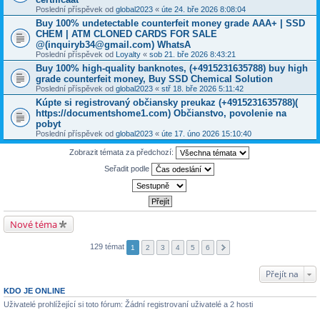
Poslední příspěvek od
global2023
«
úte 24. bře 2026 8:08:04
Buy 100% undetectable counterfeit money grade AAA+ | SSD
CHEM | ATM CLONED CARDS FOR SALE
@(inquiryb34@gmail.com) WhatsA
Poslední příspěvek od
Loyalty
«
sob 21. bře 2026 8:43:21
Buy 100% high-quality banknotes, ‪(+4915231635788‬) buy high
grade counterfeit money, Buy SSD Chemical Solution
Poslední příspěvek od
global2023
«
stř 18. bře 2026 5:11:42
Kúpte si registrovaný občiansky preukaz (+4915231635788)(
https://documentshome1.com) Občianstvo, povolenie na
pobyt
Poslední příspěvek od
global2023
«
úte 17. úno 2026 15:10:40
Zobrazit témata za předchozí:
Seřadit podle
Nové téma
129 témat
1
2
3
4
5
6
Přejít na
KDO JE ONLINE
Uživatelé prohlížející si toto fórum: Žádní registrovaní uživatelé a 2 hosti