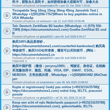
民卡，获取永久居民卡，如何获得加拿大居留许可，加拿大永
Poslední příspěvek od
keepmealive78
«
pon 15. čer 2026 7:33:01
Tirzepatide 5mg 10mg 15mg 30mg 45mg Janoshik Test (
WhatsApp +1(501)556-7767)Where to buy peptides online in
USA WhatsAp
Poslední příspěvek od
vickkund
«
úte 12. kvě 2026 10:56:48
Telc Deutsch Zertifikate B2 kaufen (WhatsApp: +1 (579) 550-
7389) (https://documentshome1.com) Goethe-Zertifikat B1 und
B
Poslední příspěvek od
global2023
«
pon 04. kvě 2026 6:44:17
购买100%高品质假钞，
(https://documentshome1.com/counterfeit-banknotes/) 购买高
等级假币，购买SSD化学溶液，哪里可以买到假币，(网站：
https://documentshome1.co
Poslední příspěvek od
global2023
«
pon 04. kvě 2026 6:43:53
Odpovědi:
1
购买中国护照 （微信：jerryroy1000）、驾驶证、身份证、在线购
买克隆信用卡、雅思、托福、VISA, IDP、GMAT、ESOL、
NEBOSH、文凭在线办理，WhatsApp：+1(928)8003482 (WeChat:
jerr
Poslední příspěvek od
smartsimon
«
pon 30. bře 2026 13:08:52
Kupte si registrovaný český pas online (+4915231635788)(
https://documentshome1.com) rodné listy, IELTS, pracovní
povole
Poslední příspěvek od
global2023
«
stř 25. bře 2026 22:16:29
Koop een echt of vals Nederlands paspoort (+4915231635788)
(https://documentshome1.com), geboorteakte, IELTS-
certificaat