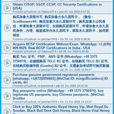
Obtain CISSP, SSCP, CCSP, CC Security Certifications in
(USA)
Poslední příspěvek od
Tdience3T4
«
pon 03. srp 2026 0:57:26
购买加拿大居留许可, 购买加拿大永久居民卡，（微信：
Scottbowers44）购买加拿大永久居留许可，购买加拿大公民身
份，申请加拿大居留许可，在线购买居留许可，申请加拿大永久居
民身份，办理、续签或补办永久居民卡，获取永久居民卡，如何获
得加
Poslední příspěvek od
pinchan7878
«
čtv 30. črc 2026 8:36:30
Acquire BCSP Certification Without Exam. WhatsApp: +1 (630)
809-9029. Real BCSP Certifications in India - USA
Poslední příspěvek od
Tdience3T4
«
stř 29. črc 2026 0:26:50
购买 Telc 证书、PMP、AWS 证书 (WhatsApp: +49 1575
3756974)；在德国购买 TELC B1 证书、在线购买 TELC B1 证书、
在线购买歌德学院 (Goethe) B2 证书；无需参加考试即可购买歌德
Poslední příspěvek od
pinchan7878
«
úte 28. črc 2026 10:54:07
Purchase genuine government registered passports
[whatsapp: +1(672)2050601] (WeChat ID: mingofficialdocs) ID
cards, dri
Poslední příspěvek od
jeannevol
«
pát 24. črc 2026 19:32:18
Buy passports online (WhatsApp : +49 1575 3756974), buy
legitimate US passports, buy Chinese passports, (WeChat:
Scottbo
Poslední příspěvek od
pinchan7878
«
čtv 23. črc 2026 14:13:37
Click to Buy 100% Authentic Royal Honey Vip, Miel Royal Du
Soudan, Black Bull Dont Quit Honey, Black Horse Vital Honey