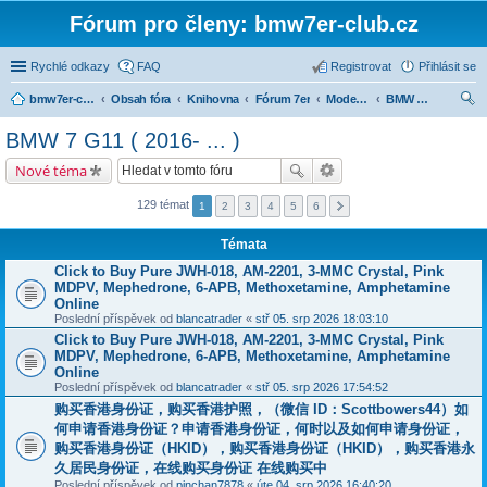
Fórum pro členy: bmw7er-club.cz
Rychlé odkazy
FAQ
Registrovat
Přihlásit se
bmw7er-club.cz
Obsah fóra
Knihovna
Fórum 7er
Modely BMW 7er
BMW 7 G11 ( 2016- ... )
led
BMW 7 G11 ( 2016- ... )
at
Nové téma
129 témat
1
2
3
4
5
6
Témata
Click to Buy Pure JWH-018, AM-2201, 3-MMC Crystal, Pink
MDPV, Mephedrone, 6-APB, Methoxetamine, Amphetamine
Online
Poslední příspěvek od
blancatrader
«
stř 05. srp 2026 18:03:10
Click to Buy Pure JWH-018, AM-2201, 3-MMC Crystal, Pink
MDPV, Mephedrone, 6-APB, Methoxetamine, Amphetamine
Online
Poslední příspěvek od
blancatrader
«
stř 05. srp 2026 17:54:52
购买香港身份证，购买香港护照，（微信 ID：Scottbowers44）如
何申请香港身份证？申请香港身份证，何时以及如何申请身份证，
购买香港身份证（HKID），购买香港身份证（HKID），购买香港永
久居民身份证，在线购买身份证 在线购买中
Poslední příspěvek od
pinchan7878
«
úte 04. srp 2026 16:40:20