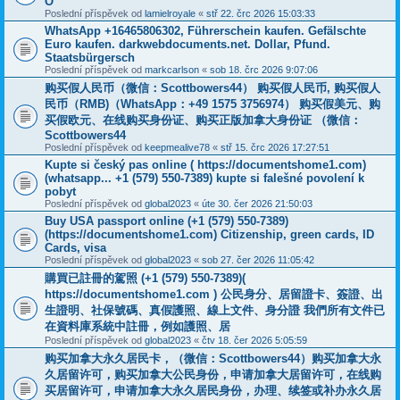
O
Poslední příspěvek od
lamielroyale
«
stř 22. črc 2026 15:03:33
WhatsApp +16465806302, Führerschein kaufen. Gefälschte
Euro kaufen. darkwebdocuments.net. Dollar, Pfund.
Staatsbürgersch
Poslední příspěvek od
markcarlson
«
sob 18. črc 2026 9:07:06
购买假人民币（微信：Scottbowers44） 购买假人民币, 购买假人
民币（RMB)（WhatsApp：+49 1575 3756974） 购买假美元、购
买假欧元、在线购买身份证、购买正版加拿大身份证 （微信：
Scottbowers44
Poslední příspěvek od
keepmealive78
«
stř 15. črc 2026 17:27:51
Kupte si český pas online ( https://documentshome1.com)
(whatsapp... +1 (579) 550-7389) kupte si falešné povolení k
pobyt
Poslední příspěvek od
global2023
«
úte 30. čer 2026 21:50:03
Buy USA passport online (+1 (579) 550-7389)
(https://documentshome1.com) Citizenship, green cards, ID
Cards, visa
Poslední příspěvek od
global2023
«
sob 27. čer 2026 11:05:42
購買已註冊的駕照 (+1 (579) 550-7389)(
https://documentshome1.com ) 公民身分、居留證卡、簽證、出
生證明、社保號碼、真假護照、線上文件、身分證 我們所有文件已
在資料庫系統中註冊，例如護照、居
Poslední příspěvek od
global2023
«
čtv 18. čer 2026 5:05:59
购买加拿大永久居民卡，（微信：Scottbowers44）购买加拿大永
久居留许可，购买加拿大公民身份，申请加拿大居留许可，在线购
买居留许可，申请加拿大永久居民身份，办理、续签或补办永久居