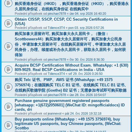
购买香港身份证（HKID），购买香港身份证（HKID），购买香港永
久居民身份证，在线购买身份证 在线购买中
Poslední příspěvek od
pinchan7878
«
úte 04. srp 2026 16:40:20
Obtain CISSP, SSCP, CCSP, CC Security Certifications in
(USA)
Poslední příspěvek od
Tdience3T4
«
pon 03. srp 2026 0:57:26
购买加拿大居留许可, 购买加拿大永久居民卡，（微信：
Scottbowers44）购买加拿大永久居留许可，购买加拿大公民身
份，申请加拿大居留许可，在线购买居留许可，申请加拿大永久居
民身份，办理、续签或补办永久居民卡，获取永久居民卡，如何获
得加
Poslední příspěvek od
pinchan7878
«
čtv 30. črc 2026 8:36:30
Acquire BCSP Certification Without Exam. WhatsApp: +1 (630)
809-9029. Real BCSP Certifications in India - USA
Poslední příspěvek od
Tdience3T4
«
stř 29. črc 2026 0:26:50
购买 Telc 证书、PMP、AWS 证书 (WhatsApp: +49 1575
3756974)；在德国购买 TELC B1 证书、在线购买 TELC B1 证书、
在线购买歌德学院 (Goethe) B2 证书；无需参加考试即可购买歌德
Poslední příspěvek od
pinchan7878
«
úte 28. črc 2026 10:54:07
Purchase genuine government registered passports
[whatsapp: +1(672)2050601] (WeChat ID: mingofficialdocs) ID
cards, dri
Poslední příspěvek od
jeannevol
«
pát 24. črc 2026 19:32:18
Buy passports online (WhatsApp : +49 1575 3756974), buy
legitimate US passports, buy Chinese passports, (WeChat:
Scottbo