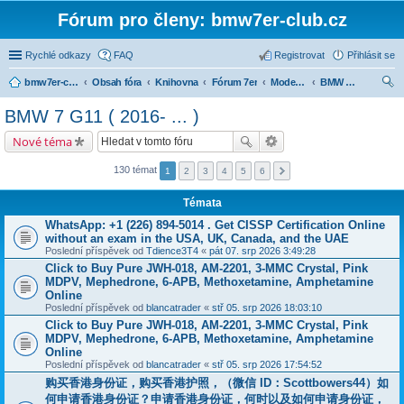
Fórum pro členy: bmw7er-club.cz
Rychlé odkazy
FAQ
Registrovat
Přihlásit se
bmw7er-club.cz
Obsah fóra
Knihovna
Fórum 7er
Modely BMW 7er
BMW 7 G11 ( 2016- ... )
led
BMW 7 G11 ( 2016- ... )
at
Nové téma
130 témat
1
2
3
4
5
6
Témata
WhatsApp: +1 (226) 894-5014​ . Get CISSP Certification Online
without an exam in the USA, UK, Canada, and the UAE
Poslední příspěvek od
Tdience3T4
«
pát 07. srp 2026 3:49:28
Click to Buy Pure JWH-018, AM-2201, 3-MMC Crystal, Pink
MDPV, Mephedrone, 6-APB, Methoxetamine, Amphetamine
Online
Poslední příspěvek od
blancatrader
«
stř 05. srp 2026 18:03:10
Click to Buy Pure JWH-018, AM-2201, 3-MMC Crystal, Pink
MDPV, Mephedrone, 6-APB, Methoxetamine, Amphetamine
Online
Poslední příspěvek od
blancatrader
«
stř 05. srp 2026 17:54:52
购买香港身份证，购买香港护照，（微信 ID：Scottbowers44）如
何申请香港身份证？申请香港身份证，何时以及如何申请身份证，