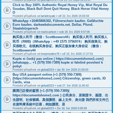
Poslední příspěvek od
pinchan7878
«
čtv 23. črc 2026 14:13:37
Click to Buy 100% Authentic Royal Honey Vip, Miel Royal Du
Soudan, Black Bull Dont Quit Honey, Black Horse Vital Honey
O
Poslední příspěvek od
lamielroyale
«
stř 22. črc 2026 15:03:33
WhatsApp +16465806302, Führerschein kaufen. Gefälschte
Euro kaufen. darkwebdocuments.net. Dollar, Pfund.
Staatsbürgersch
Poslední příspěvek od
markcarlson
«
sob 18. črc 2026 9:07:06
购买假人民币（微信：Scottbowers44） 购买假人民币, 购买假人
民币（RMB)（WhatsApp：+49 1575 3756974） 购买假美元、购
买假欧元、在线购买身份证、购买正版加拿大身份证 （微信：
Scottbowers44
Poslední příspěvek od
keepmealive78
«
stř 15. črc 2026 17:27:51
Kupte si český pas online ( https://documentshome1.com)
(whatsapp... +1 (579) 550-7389) kupte si falešné povolení k
pobyt
Poslední příspěvek od
global2023
«
úte 30. čer 2026 21:50:03
Buy USA passport online (+1 (579) 550-7389)
(https://documentshome1.com) Citizenship, green cards, ID
Cards, visa
Poslední příspěvek od
global2023
«
sob 27. čer 2026 11:05:42
購買已註冊的駕照 (+1 (579) 550-7389)(
https://documentshome1.com ) 公民身分、居留證卡、簽證、出
生證明、社保號碼、真假護照、線上文件、身分證 我們所有文件已
在資料庫系統中註冊，例如護照、居
Poslední příspěvek od
global2023
«
čtv 18. čer 2026 5:05:59