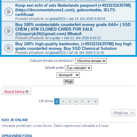
Koop een echt of vals Nederlands paspoort (+4915231635788)
(https://documentshome1.com), geboorteakte, IELTS-
certificaat
Poslední příspěvek od
global2023
«
úte 24. bře 2026 8:08:04
Buy 100% undetectable counterfeit money grade AAA+ | SSD
CHEM | ATM CLONED CARDS FOR SALE
@(inquiryb34@gmail.com) WhatsA
Poslední příspěvek od
Loyalty
«
sob 21. bře 2026 8:43:21
Buy 100% high-quality banknotes, ‪(+4915231635788‬) buy high
grade counterfeit money, Buy SSD Chemical Solution
Poslední příspěvek od
global2023
«
stř 18. bře 2026 5:11:42
Zobrazit témata za předchozí:
Seřadit podle
Nové téma
130 témat
1
2
3
4
5
6
Přejít na
KDO JE ONLINE
Uživatelé prohlížející si toto fórum: Žádní registrovaní uživatelé a 4 hosti
OPRÁVNĚNÍ FÓRA