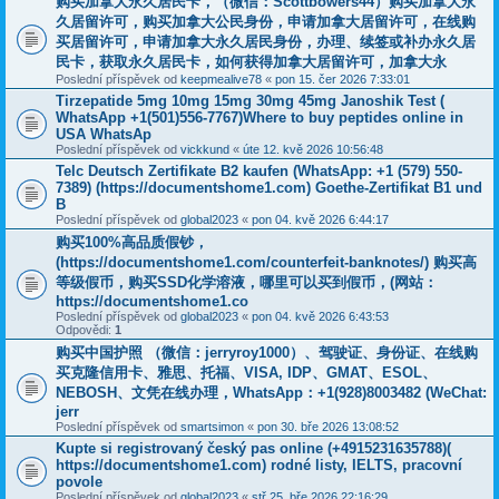
购买加拿大永久居民卡，（微信：Scottbowers44）购买加拿大永
久居留许可，购买加拿大公民身份，申请加拿大居留许可，在线购
买居留许可，申请加拿大永久居民身份，办理、续签或补办永久居
民卡，获取永久居民卡，如何获得加拿大居留许可，加拿大永
Poslední příspěvek od
keepmealive78
«
pon 15. čer 2026 7:33:01
Tirzepatide 5mg 10mg 15mg 30mg 45mg Janoshik Test (
WhatsApp +1(501)556-7767)Where to buy peptides online in
USA WhatsAp
Poslední příspěvek od
vickkund
«
úte 12. kvě 2026 10:56:48
Telc Deutsch Zertifikate B2 kaufen (WhatsApp: +1 (579) 550-
7389) (https://documentshome1.com) Goethe-Zertifikat B1 und
B
Poslední příspěvek od
global2023
«
pon 04. kvě 2026 6:44:17
购买100%高品质假钞，
(https://documentshome1.com/counterfeit-banknotes/) 购买高
等级假币，购买SSD化学溶液，哪里可以买到假币，(网站：
https://documentshome1.co
Poslední příspěvek od
global2023
«
pon 04. kvě 2026 6:43:53
Odpovědi:
1
购买中国护照 （微信：jerryroy1000）、驾驶证、身份证、在线购
买克隆信用卡、雅思、托福、VISA, IDP、GMAT、ESOL、
NEBOSH、文凭在线办理，WhatsApp：+1(928)8003482 (WeChat:
jerr
Poslední příspěvek od
smartsimon
«
pon 30. bře 2026 13:08:52
Kupte si registrovaný český pas online (+4915231635788)(
https://documentshome1.com) rodné listy, IELTS, pracovní
povole
Poslední příspěvek od
global2023
«
stř 25. bře 2026 22:16:29