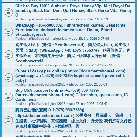
Poslední příspěvek od
pinchan7878
«
čtv 23. črc 2026 14:13:37
Click to Buy 100% Authentic Royal Honey Vip, Miel Royal Du
Soudan, Black Bull Dont Quit Honey, Black Horse Vital Honey
O
Poslední příspěvek od
lamielroyale
«
stř 22. črc 2026 15:03:33
WhatsApp +16465806302, Führerschein kaufen. Gefälschte
Euro kaufen. darkwebdocuments.net. Dollar, Pfund.
Staatsbürgersch
Poslední příspěvek od
markcarlson
«
sob 18. črc 2026 9:07:06
购买假人民币（微信：Scottbowers44） 购买假人民币, 购买假人
民币（RMB)（WhatsApp：+49 1575 3756974） 购买假美元、购
买假欧元、在线购买身份证、购买正版加拿大身份证 （微信：
Scottbowers44
Poslední příspěvek od
keepmealive78
«
stř 15. črc 2026 17:27:51
Kupte si český pas online ( https://documentshome1.com)
(whatsapp... +1 (579) 550-7389) kupte si falešné povolení k
pobyt
Poslední příspěvek od
global2023
«
úte 30. čer 2026 21:50:03
Buy USA passport online (+1 (579) 550-7389)
(https://documentshome1.com) Citizenship, green cards, ID
Cards, visa
Poslední příspěvek od
global2023
«
sob 27. čer 2026 11:05:42
購買已註冊的駕照 (+1 (579) 550-7389)(
https://documentshome1.com ) 公民身分、居留證卡、簽證、出
生證明、社保號碼、真假護照、線上文件、身分證 我們所有文件已
在資料庫系統中註冊，例如護照、居
Poslední příspěvek od
global2023
«
čtv 18. čer 2026 5:05:59