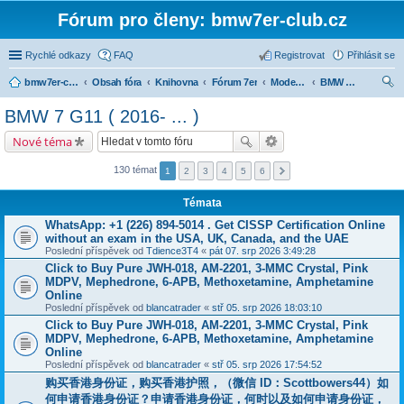
Fórum pro členy: bmw7er-club.cz
Rychlé odkazy
FAQ
Registrovat
Přihlásit se
bmw7er-club.cz
Obsah fóra
Knihovna
Fórum 7er
Modely BMW 7er
BMW 7 G11 ( 2016- ... )
led
BMW 7 G11 ( 2016- ... )
at
Nové téma
130 témat
1
2
3
4
5
6
Témata
WhatsApp: +1 (226) 894-5014​ . Get CISSP Certification Online
without an exam in the USA, UK, Canada, and the UAE
Poslední příspěvek od
Tdience3T4
«
pát 07. srp 2026 3:49:28
Click to Buy Pure JWH-018, AM-2201, 3-MMC Crystal, Pink
MDPV, Mephedrone, 6-APB, Methoxetamine, Amphetamine
Online
Poslední příspěvek od
blancatrader
«
stř 05. srp 2026 18:03:10
Click to Buy Pure JWH-018, AM-2201, 3-MMC Crystal, Pink
MDPV, Mephedrone, 6-APB, Methoxetamine, Amphetamine
Online
Poslední příspěvek od
blancatrader
«
stř 05. srp 2026 17:54:52
购买香港身份证，购买香港护照，（微信 ID：Scottbowers44）如
何申请香港身份证？申请香港身份证，何时以及如何申请身份证，