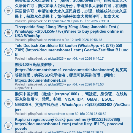
购买加拿大永久居民卡，（微信：Scottbowers44）购买加拿大永
久居留许可，购买加拿大公民身份，申请加拿大居留许可，在线购
买居留许可，申请加拿大永久居民身份，办理、续签或补办永久居
民卡，获取永久居民卡，如何获得加拿大居留许可，加拿大永
Poslední příspěvek od
keepmealive78
«
pon 15. čer 2026 7:33:01
Tirzepatide 5mg 10mg 15mg 30mg 45mg Janoshik Test (
WhatsApp +1(501)556-7767)Where to buy peptides online in
USA WhatsAp
Poslední příspěvek od
vickkund
«
úte 12. kvě 2026 10:56:48
Telc Deutsch Zertifikate B2 kaufen (WhatsApp: +1 (579) 550-
7389) (https://documentshome1.com) Goethe-Zertifikat B1 und
B
Poslední příspěvek od
global2023
«
pon 04. kvě 2026 6:44:17
购买100%高品质假钞，
(https://documentshome1.com/counterfeit-banknotes/) 购买高
等级假币，购买SSD化学溶液，哪里可以买到假币，(网站：
https://documentshome1.co
Poslední příspěvek od
global2023
«
pon 04. kvě 2026 6:43:53
Odpovědi:
1
购买中国护照 （微信：jerryroy1000）、驾驶证、身份证、在线购
买克隆信用卡、雅思、托福、VISA, IDP、GMAT、ESOL、
NEBOSH、文凭在线办理，WhatsApp：+1(928)8003482 (WeChat:
jerr
Poslední příspěvek od
smartsimon
«
pon 30. bře 2026 13:08:52
Kupte si registrovaný český pas online (+4915231635788)(
https://documentshome1.com) rodné listy, IELTS, pracovní
povole
Poslední příspěvek od
global2023
«
stř 25. bře 2026 22:16:29