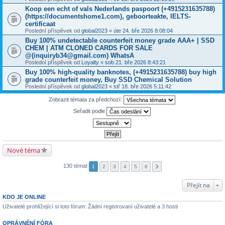
Koop een echt of vals Nederlands paspoort (+4915231635788)
(https://documentshome1.com), geboorteakte, IELTS-
certificaat
Poslední příspěvek od
global2023
«
úte 24. bře 2026 8:08:04
Buy 100% undetectable counterfeit money grade AAA+ | SSD
CHEM | ATM CLONED CARDS FOR SALE
@(inquiryb34@gmail.com) WhatsA
Poslední příspěvek od
Loyalty
«
sob 21. bře 2026 8:43:21
Buy 100% high-quality banknotes, ‪(+4915231635788‬) buy high
grade counterfeit money, Buy SSD Chemical Solution
Poslední příspěvek od
global2023
«
stř 18. bře 2026 5:11:42
Zobrazit témata za předchozí:
Seřadit podle
Nové téma
130 témat
1
2
3
4
5
6
Přejít na
KDO JE ONLINE
Uživatelé prohlížející si toto fórum: Žádní registrovaní uživatelé a 3 hosti
OPRÁVNĚNÍ FÓRA