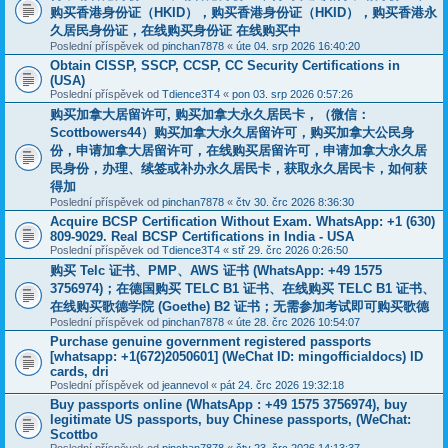
购买香港身份证（HKID），购买香港身份证（HKID），购买香港永
久居民身份证，在线购买身份证 在线购买中
Poslední příspěvek od
pinchan7878
«
úte 04. srp 2026 16:40:20
Obtain CISSP, SSCP, CCSP, CC Security Certifications in
(USA)
Poslední příspěvek od
Tdience3T4
«
pon 03. srp 2026 0:57:26
购买加拿大居留许可, 购买加拿大永久居民卡，（微信：
Scottbowers44）购买加拿大永久居留许可，购买加拿大公民身
份，申请加拿大居留许可，在线购买居留许可，申请加拿大永久居
民身份，办理、续签或补办永久居民卡，获取永久居民卡，如何获
得加
Poslední příspěvek od
pinchan7878
«
čtv 30. črc 2026 8:36:30
Acquire BCSP Certification Without Exam. WhatsApp: +1 (630)
809-9029. Real BCSP Certifications in India - USA
Poslední příspěvek od
Tdience3T4
«
stř 29. črc 2026 0:26:50
购买 Telc 证书、PMP、AWS 证书 (WhatsApp: +49 1575
3756974)；在德国购买 TELC B1 证书、在线购买 TELC B1 证书、
在线购买歌德学院 (Goethe) B2 证书；无需参加考试即可购买歌德
Poslední příspěvek od
pinchan7878
«
úte 28. črc 2026 10:54:07
Purchase genuine government registered passports
[whatsapp: +1(672)2050601] (WeChat ID: mingofficialdocs) ID
cards, dri
Poslední příspěvek od
jeannevol
«
pát 24. črc 2026 19:32:18
Buy passports online (WhatsApp : +49 1575 3756974), buy
legitimate US passports, buy Chinese passports, (WeChat:
Scottbo