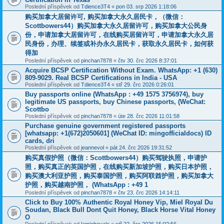
Poslední příspěvek od
Tdience3T4
«
pon 03. srp 2026 1:18:06
购买加拿大居留许可, 购买加拿大永久居民卡，（微信：
Scottbowers44）购买加拿大永久居留许可，购买加拿大公民身
份，申请加拿大居留许可，在线购买居留许可，申请加拿大永久居
民身份，办理、续签或补办永久居民卡，获取永久居民卡，如何获
得加
Poslední příspěvek od
pinchan7878
«
čtv 30. črc 2026 8:37:01
Acquire BCSP Certification Without Exam. WhatsApp: +1 (630)
809-9029. Real BCSP Certifications in India - USA
Poslední příspěvek od
Tdience3T4
«
stř 29. črc 2026 0:26:01
Buy passports online (WhatsApp : +49 1575 3756974), buy
legitimate US passports, buy Chinese passports, (WeChat:
Scottbo
Poslední příspěvek od
pinchan7878
«
úte 28. črc 2026 11:01:58
Purchase genuine government registered passports
[whatsapp: +1(672)2050601] (WeChat ID: mingofficialdocs) ID
cards, dri
Poslední příspěvek od
jeannevol
«
pát 24. črc 2026 19:31:52
购买真假护照（微信：Scottbowers44）购买驾驶执照，申请护
照，购买真正的英国护照，在线购买新加坡护照，购买日本护照，
购买澳大利亚护照，购买泰国护照，购买阿联酋护照，购买加拿大
护照，购买越南护照， (WhatsApp : +49 1
Poslední příspěvek od
pinchan7878
«
čtv 23. črc 2026 14:14:11
Click to Buy 100% Authentic Royal Honey Vip, Miel Royal Du
Soudan, Black Bull Dont Quit Honey, Black Horse Vital Honey
O