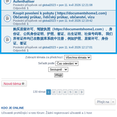
Aufenthaltser
Poslední příspěvek od
global2023
«
pon 11. kvě 2026 12:21:08
Odpovědi:
1
Koupit povolení k pobytu ( https://documentshome1.com)
Občanský průkaz, řidičský průkaz, občanství, vízu
Poslední příspěvek od
global2023
«
pon 11. kvě 2026 12:19:42
Odpovědi:
1
购买居留许可、驾驶执照（https://documentshome1.com）、身
份证、公民身份证明、护照、签证、出生证明、社保号码等。 我们
所有证件均已在数据库系统中注册，例如护照、居留许可、身份
证、签证
Poslední příspěvek od
global2023
«
pon 11. kvě 2026 12:17:01
Odpovědi:
1
Zobrazit témata za předchozí:
Seřadit podle
Nové téma
130 témat
1
2
3
4
5
6
Přejít na
KDO JE ONLINE
Uživatelé prohlížející si toto fórum: Žádní registrovaní uživatelé a 1 host