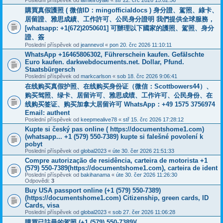
Poslední příspěvek od
lamielroyale
«
stř 22. črc 2026 15:02:56
購買真假護照 ( 微信ID：mingofficialdocs ) 身分證、駕照、綠卡、
居留證、雅思成績、工作許可、公民身分證明 我們提供全球服務，
[whatsapp: +1(672)2050601] 可辦理以下國家的護照、駕照、身分
證、簽
Poslední příspěvek od
jeannevol
«
pon 20. črc 2026 11:10:11
WhatsApp +16465806302, Führerschein kaufen. Gefälschte
Euro kaufen. darkwebdocuments.net. Dollar, Pfund.
Staatsbürgersch
Poslední příspěvek od
markcarlson
«
sob 18. črc 2026 9:06:41
在线购买真假护照、在线购买身份证（微信：Scottbowers44）、
购买驾照、绿卡、居留许可、雅思成绩、工作许可、公民身份、在
线购买签证、购买加拿大居留许可 WhatsApp：+49 1575 3756974
Email: authent
Poslední příspěvek od
keepmealive78
«
stř 15. črc 2026 17:28:12
Kupte si český pas online ( https://documentshome1.com)
(whatsapp... +1 (579) 550-7389) kupte si falešné povolení k
pobyt
Poslední příspěvek od
global2023
«
úte 30. čer 2026 21:51:33
Compre autorização de residência, carteira de motorista +1
(579) 550-7389(https://documentshome1.com), carteira de ident
Poslední příspěvek od
bakihanama
«
úte 30. čer 2026 11:26:30
Odpovědi:
3
Buy USA passport online (+1 (579) 550-7389)
(https://documentshome1.com) Citizenship, green cards, ID
Cards, visa
Poslední příspěvek od
global2023
«
sob 27. čer 2026 11:06:28
購買已註冊的駕照 (+1 (579) 550-7389)(