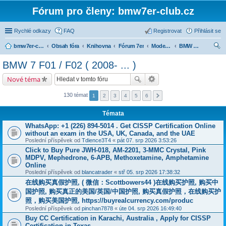
Fórum pro členy: bmw7er-club.cz
Rychlé odkazy
FAQ
Registrovat
Přihlásit se
bmw7er-club.cz
Obsah fóra
Knihovna
Fórum 7er
Modely BMW 7er
BMW 7 F01 / F02 ( 2008- ... )
led
BMW 7 F01 / F02 ( 2008- ... )
at
Nové téma
130 témat
1
2
3
4
5
6
Témata
WhatsApp: +1 (226) 894-5014​ . Get CISSP Certification Online
without an exam in the USA, UK, Canada, and the UAE
Poslední příspěvek od
Tdience3T4
«
pát 07. srp 2026 3:53:26
Click to Buy Pure JWH-018, AM-2201, 3-MMC Crystal, Pink
MDPV, Mephedrone, 6-APB, Methoxetamine, Amphetamine
Online
Poslední příspěvek od
blancatrader
«
stř 05. srp 2026 17:38:32
在线购买真假护照, ( 微信：Scottbowers44 )在线购买护照, 购买中
国护照, 购买真正的美国/英国/中国护照, 购买真假护照，在线购买护
照，购买美国护照, https://buyrealcurrency.com/produc
Poslední příspěvek od
pinchan7878
«
úte 04. srp 2026 16:49:40
Buy CC Certification in Karachi, Australia , Apply for CISSP
Certification in Texas