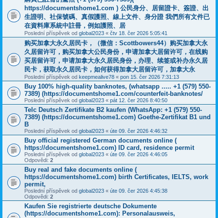
https://documentshome1.com ) 公民身分、居留證卡、簽證、出
生證明、社保號碼、真假護照、線上文件、身分證 我們所有文件已
在資料庫系統中註冊，例如護照、居
Poslední příspěvek od
global2023
«
čtv 18. čer 2026 5:05:41
购买加拿大永久居民卡，（微信：Scottbowers44）购买加拿大永
久居留许可，购买加拿大公民身份，申请加拿大居留许可，在线购
买居留许可，申请加拿大永久居民身份，办理、续签或补办永久居
民卡，获取永久居民卡，如何获得加拿大居留许可，加拿大永
Poslední příspěvek od
keepmealive78
«
pon 15. čer 2026 7:31:13
Buy 100% high-quality banknotes, (whatsapp ..... +1 (579) 550-
7389) ‪(https://documentshome1.com/counterfeit-banknotes/
Poslední příspěvek od
global2023
«
pát 12. čer 2026 8:40:50
Telc Deutsch Zertifikate B2 kaufen (WhatsApp: +1 (579) 550-
7389) (https://documentshome1.com) Goethe-Zertifikat B1 und
B
Poslední příspěvek od
global2023
«
úte 09. čer 2026 4:46:32
Buy official registered German documents online (
https://documentshome1.com) ID card, residence permit
Poslední příspěvek od
global2023
«
úte 09. čer 2026 4:46:05
Odpovědi:
2
Buy real and fake documents online (
https://documentshome1.com) birth Certificates, IELTS, work
permit,
Poslední příspěvek od
global2023
«
úte 09. čer 2026 4:45:38
Odpovědi:
2
Kaufen Sie registrierte deutsche Dokumente
(https://documentshome1.com): Personalausweis,