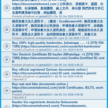
https://documentshome1.com ) 公民身分、居留證卡、簽證、出
生證明、社保號碼、真假護照、線上文件、身分證 我們所有文件已
在資料庫系統中註冊，例如護照、居
Poslední příspěvek od
global2023
«
čtv 18. čer 2026 5:05:41
购买加拿大永久居民卡，（微信：Scottbowers44）购买加拿大永
久居留许可，购买加拿大公民身份，申请加拿大居留许可，在线购
买居留许可，申请加拿大永久居民身份，办理、续签或补办永久居
民卡，获取永久居民卡，如何获得加拿大居留许可，加拿大永
Poslední příspěvek od
keepmealive78
«
pon 15. čer 2026 7:31:13
Buy 100% high-quality banknotes, (whatsapp ..... +1 (579) 550-
7389) ‪(https://documentshome1.com/counterfeit-banknotes/
Poslední příspěvek od
global2023
«
pát 12. čer 2026 8:40:50
Telc Deutsch Zertifikate B2 kaufen (WhatsApp: +1 (579) 550-
7389) (https://documentshome1.com) Goethe-Zertifikat B1 und
B
Poslední příspěvek od
global2023
«
úte 09. čer 2026 4:46:32
Buy official registered German documents online (
https://documentshome1.com) ID card, residence permit
Poslední příspěvek od
global2023
«
úte 09. čer 2026 4:46:05
Odpovědi:
2
Buy real and fake documents online (
https://documentshome1.com) birth Certificates, IELTS, work
permit,
Poslední příspěvek od
global2023
«
úte 09. čer 2026 4:45:38
Odpovědi:
2
Kaufen Sie registrierte deutsche Dokumente
(https://documentshome1.com): Personalausweis,