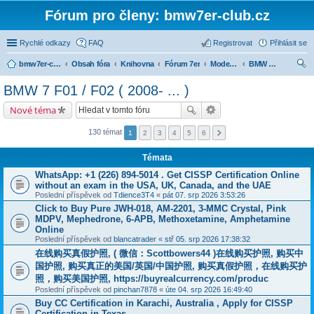
Fórum pro členy: bmw7er-club.cz
Rychlé odkazy
FAQ
Registrovat
Přihlásit se
bmw7er-club.cz
Obsah fóra
Knihovna
Fórum 7er
Modely BMW 7er
BMW 7 F01 / F02 ( 2008- ... )
led
BMW 7 F01 / F02 ( 2008- ... )
at
Nové téma
130 témat
1
2
3
4
5
6
Témata
WhatsApp: +1 (226) 894-5014​ . Get CISSP Certification Online
without an exam in the USA, UK, Canada, and the UAE
Poslední příspěvek od
Tdience3T4
«
pát 07. srp 2026 3:53:26
Click to Buy Pure JWH-018, AM-2201, 3-MMC Crystal, Pink
MDPV, Mephedrone, 6-APB, Methoxetamine, Amphetamine
Online
Poslední příspěvek od
blancatrader
«
stř 05. srp 2026 17:38:32
在线购买真假护照, ( 微信：Scottbowers44 )在线购买护照, 购买中
国护照, 购买真正的美国/英国/中国护照, 购买真假护照，在线购买护
照，购买美国护照, https://buyrealcurrency.com/produc
Poslední příspěvek od
pinchan7878
«
úte 04. srp 2026 16:49:40
Buy CC Certification in Karachi, Australia , Apply for CISSP
Certification in Texas