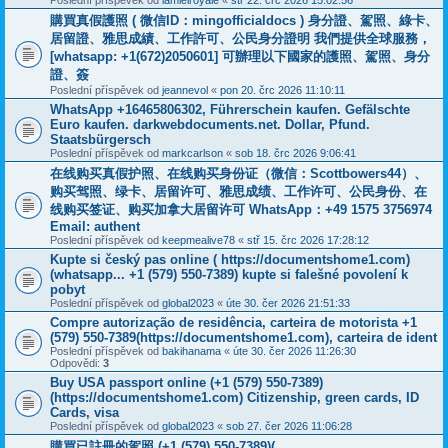
Poslední příspěvek od
lamielroyale
«
stř 22. črc 2026 15:02:56
購買真假護照 ( 微信ID：mingofficialdocs ) 身分證、駕照、綠卡、
居留證、雅思成績、工作許可、公民身分證明 我們提供全球服務，
[whatsapp: +1(672)2050601] 可辦理以下國家的護照、駕照、身分
證、簽
Poslední příspěvek od
jeannevol
«
pon 20. črc 2026 11:10:11
WhatsApp +16465806302, Führerschein kaufen. Gefälschte
Euro kaufen. darkwebdocuments.net. Dollar, Pfund.
Staatsbürgersch
Poslední příspěvek od
markcarlson
«
sob 18. črc 2026 9:06:41
在线购买真假护照、在线购买身份证（微信：Scottbowers44）、
购买驾照、绿卡、居留许可、雅思成绩、工作许可、公民身份、在
线购买签证、购买加拿大居留许可 WhatsApp：+49 1575 3756974
Email: authent
Poslední příspěvek od
keepmealive78
«
stř 15. črc 2026 17:28:12
Kupte si český pas online ( https://documentshome1.com)
(whatsapp... +1 (579) 550-7389) kupte si falešné povolení k
pobyt
Poslední příspěvek od
global2023
«
úte 30. čer 2026 21:51:33
Compre autorização de residência, carteira de motorista +1
(579) 550-7389(https://documentshome1.com), carteira de ident
Poslední příspěvek od
bakihanama
«
úte 30. čer 2026 11:26:30
Odpovědi:
3
Buy USA passport online (+1 (579) 550-7389)
(https://documentshome1.com) Citizenship, green cards, ID
Cards, visa
Poslední příspěvek od
global2023
«
sob 27. čer 2026 11:06:28
購買已註冊的駕照 (+1 (579) 550-7389)(