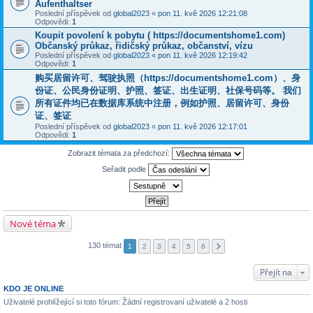
Aufenthaltser
Poslední příspěvek od
global2023
«
pon 11. kvě 2026 12:21:08
Odpovědi:
1
Koupit povolení k pobytu ( https://documentshome1.com)
Občanský průkaz, řidičský průkaz, občanství, vízu
Poslední příspěvek od
global2023
«
pon 11. kvě 2026 12:19:42
Odpovědi:
1
购买居留许可、驾驶执照（https://documentshome1.com）、身
份证、公民身份证明、护照、签证、出生证明、社保号码等。 我们
所有证件均已在数据库系统中注册，例如护照、居留许可、身份
证、签证
Poslední příspěvek od
global2023
«
pon 11. kvě 2026 12:17:01
Odpovědi:
1
Zobrazit témata za předchozí:
Seřadit podle
Nové téma
130 témat
1
2
3
4
5
6
Přejít na
KDO JE ONLINE
Uživatelé prohlížející si toto fórum: Žádní registrovaní uživatelé a 2 hosti