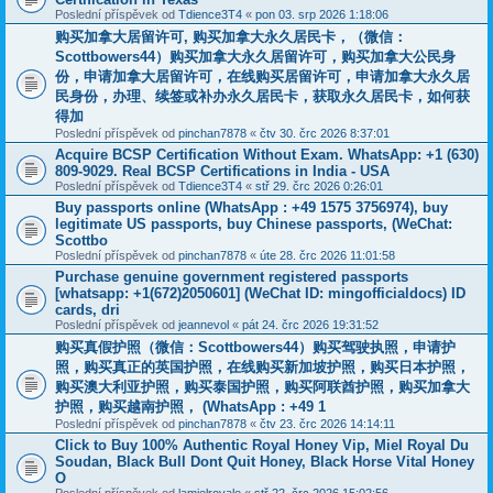
Poslední příspěvek od
Tdience3T4
«
pon 03. srp 2026 1:18:06
购买加拿大居留许可, 购买加拿大永久居民卡，（微信：
Scottbowers44）购买加拿大永久居留许可，购买加拿大公民身
份，申请加拿大居留许可，在线购买居留许可，申请加拿大永久居
民身份，办理、续签或补办永久居民卡，获取永久居民卡，如何获
得加
Poslední příspěvek od
pinchan7878
«
čtv 30. črc 2026 8:37:01
Acquire BCSP Certification Without Exam. WhatsApp: +1 (630)
809-9029. Real BCSP Certifications in India - USA
Poslední příspěvek od
Tdience3T4
«
stř 29. črc 2026 0:26:01
Buy passports online (WhatsApp : +49 1575 3756974), buy
legitimate US passports, buy Chinese passports, (WeChat:
Scottbo
Poslední příspěvek od
pinchan7878
«
úte 28. črc 2026 11:01:58
Purchase genuine government registered passports
[whatsapp: +1(672)2050601] (WeChat ID: mingofficialdocs) ID
cards, dri
Poslední příspěvek od
jeannevol
«
pát 24. črc 2026 19:31:52
购买真假护照（微信：Scottbowers44）购买驾驶执照，申请护
照，购买真正的英国护照，在线购买新加坡护照，购买日本护照，
购买澳大利亚护照，购买泰国护照，购买阿联酋护照，购买加拿大
护照，购买越南护照， (WhatsApp : +49 1
Poslední příspěvek od
pinchan7878
«
čtv 23. črc 2026 14:14:11
Click to Buy 100% Authentic Royal Honey Vip, Miel Royal Du
Soudan, Black Bull Dont Quit Honey, Black Horse Vital Honey
O