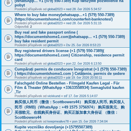
(WhatsApp... +1 (579) 550-7389) Kup fałszywe pozwolenie na
pobyt
Poslední příspěvek od
global2023
«
ned 28. čer 2026 5:34:57
Where to buy fake money(whatsapp...+1 (579) 550-7389)
‪(https://documentshome1.com/counterfeit-banknotes/)
Poslední příspěvek od
global2023
«
ned 28. čer 2026 5:31:15
Odpovědi:
2
Buy real and fake passport online (
https://documentshome1.com)(whatsapp... +1 (579) 550-7389)
buy fake resident permit
Poslední příspěvek od
global2023
«
čtv 25. čer 2026 8:53:23
Buy registered drivers license (+1 (579) 550-7389)(
https://documentshome1.com) Citizenship, residence permit
card
Poslední příspěvek od
global2023
«
pon 22. čer 2026 6:13:50
Cumpărați permis de conducere înregistrat (+1 (579) 550-7389)
( https://documentshome1.com ) Cetățenie, permis de ședere
Poslední příspěvek od
global2023
«
pát 19. čer 2026 20:50:11
Falschgeld Online Bestellen - Filmgeld Kaufen Legal - Für
Film & Theater (WhatsApp +33633558934) Semaglutid kaufen
,Tir
Poslední příspěvek od
vickkund
«
stř 17. čer 2026 5:14:07
购买假人民币（微信：Scottbowers44） 购买假人民币, 购买假人
民币（RMB)（WhatsApp：+49 1575 3756974） 购买假美元、购
买假欧元、在线购买身份证、购买正版加拿大身份证 （微信：
Scottbowers44
Poslední příspěvek od
keepmealive78
«
pon 15. čer 2026 7:34:04
Kupite vozniško dovoljenje (+15795507389)