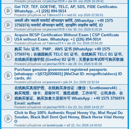
Poslední příspěvek od
pinchan7878
«
úte 04. srp 2026 16:29:41
Get TCF, TEF, GOETHE, TELC, AP, SDS, FIDE Certificates.
WhatsApp...+1 (226) 894-5014
Poslední příspěvek od
Tdience3T4
«
ned 02. srp 2026 22:50:51
असली और नकली पासपोर्ट ऑनलाइन खरीदें, (WhatsApp : +49 1575
3756974) पासपोर्ट ऑनलाइन खरीदें, ड्राइविंग लाइसेंस खरीदें, ID
Poslední příspěvek od
pinchan7878
«
čtv 30. črc 2026 8:19:29
Acquire BCSP Certification Without Exam | CSP Certificate
USA without Exam. WhatsApp: +1 (226) 894-5014
Poslední příspěvek od
Tdience3T4
«
úte 28. črc 2026 23:54:20
购买 Telc 证书、PMP、AWS 证书 (WhatsApp: +49 1575
3756974)；在德国购买 TELC B1 证书、在线购买 TELC B1 证书、
在线购买歌德学院 (Goethe) B2 证书；无需参加考试即可购买歌德
Poslední příspěvek od
pinchan7878
«
úte 28. črc 2026 9:45:38
Purchase genuine government registered passports
[whatsapp: +1(672)2050601] (WeChat ID: mingofficialdocs) ID
cards, dri
Poslední příspěvek od
jeannevol
«
pát 24. črc 2026 19:32:54
在线购买真假护照、在线购买身份证（微信：Scottbowers44）、
购买驾照、绿卡、居留许可、雅思成绩、工作许可、公民身份、在
线购买签证、购买加拿大居留许可 WhatsApp：+49 1575 3756974
Email: authent
Poslední příspěvek od
pinchan7878
«
čtv 23. črc 2026 14:01:27
Click to Buy 100% Authentic Royal Honey Vip, Miel Royal Du
Soudan, Black Bull Dont Quit Honey, Black Horse Vital Honey
O
Poslední příspěvek od
lamielroyale
«
stř 22. črc 2026 14:43:53