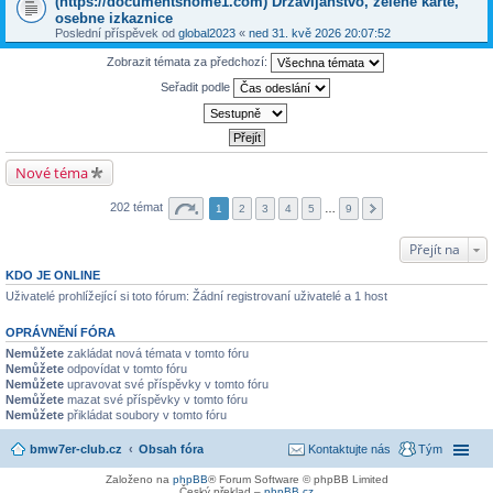
(https://documentshome1.com) Državljanstvo, zelene karte,
osebne izkaznice
Poslední příspěvek od
global2023
«
ned 31. kvě 2026 20:07:52
Zobrazit témata za předchozí:
Seřadit podle
Nové téma
202 témat
1
2
3
4
5
…
9
Přejít na
KDO JE ONLINE
Uživatelé prohlížející si toto fórum: Žádní registrovaní uživatelé a 1 host
OPRÁVNĚNÍ FÓRA
Nemůžete
zakládat nová témata v tomto fóru
Nemůžete
odpovídat v tomto fóru
Nemůžete
upravovat své příspěvky v tomto fóru
Nemůžete
mazat své příspěvky v tomto fóru
Nemůžete
přikládat soubory v tomto fóru
bmw7er-club.cz
Obsah fóra
Kontaktujte nás
Tým
Založeno na
phpBB
® Forum Software © phpBB Limited
Český překlad –
phpBB.cz