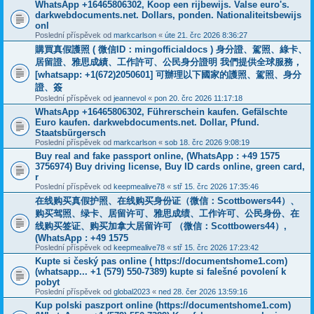
WhatsApp +16465806302, Koop een rijbewijs. Valse euro's.
darkwebdocuments.net. Dollars, ponden. Nationaliteitsbewijs
onl
Poslední příspěvek od
markcarlson
«
úte 21. črc 2026 8:36:27
購買真假護照 ( 微信ID：mingofficialdocs ) 身分證、駕照、綠卡、
居留證、雅思成績、工作許可、公民身分證明 我們提供全球服務，
[whatsapp: +1(672)2050601] 可辦理以下國家的護照、駕照、身分
證、簽
Poslední příspěvek od
jeannevol
«
pon 20. črc 2026 11:17:18
WhatsApp +16465806302, Führerschein kaufen. Gefälschte
Euro kaufen. darkwebdocuments.net. Dollar, Pfund.
Staatsbürgersch
Poslední příspěvek od
markcarlson
«
sob 18. črc 2026 9:08:19
Buy real and fake passport online, (WhatsApp : +49 1575
3756974) Buy driving license, Buy ID cards online, green card,
r
Poslední příspěvek od
keepmealive78
«
stř 15. črc 2026 17:35:46
在线购买真假护照、在线购买身份证（微信：Scottbowers44）、
购买驾照、绿卡、居留许可、雅思成绩、工作许可、公民身份、在
线购买签证、购买加拿大居留许可 （微信：Scottbowers44）,
(WhatsApp : +49 1575
Poslední příspěvek od
keepmealive78
«
stř 15. črc 2026 17:23:42
Kupte si český pas online ( https://documentshome1.com)
(whatsapp... +1 (579) 550-7389) kupte si falešné povolení k
pobyt
Poslední příspěvek od
global2023
«
ned 28. čer 2026 13:59:16
Kup polski paszport online (https://documentshome1.com)