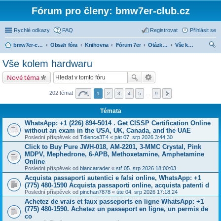
Fórum pro členy: bmw7er-club.cz
Rychlé odkazy
FAQ
Registrovat
Přihlásit se
bmw7er-club.cz
Obsah fóra
Knihovna
Fórum 7er
Otázky a odpovědi kolem 7er
Vše kolem hardwaru
led
Vše kolem hardwaru
at
Nové téma
202 témat
1
2
3
4
5
…
9
Témata
WhatsApp: +1 (226) 894-5014​ . Get CISSP Certification Online
without an exam in the USA, UK, Canada, and the UAE
Poslední příspěvek od
Tdience3T4
«
pát 07. srp 2026 3:44:30
Click to Buy Pure JWH-018, AM-2201, 3-MMC Crystal, Pink
MDPV, Mephedrone, 6-APB, Methoxetamine, Amphetamine
Online
Poslední příspěvek od
blancatrader
«
stř 05. srp 2026 18:00:03
Acquista passaporti autentici e falsi online, WhatsApp: +1
(775) 480-1590 Acquista passaporti online, acquista patenti d
Poslední příspěvek od
pinchan7878
«
úte 04. srp 2026 17:18:24
Achetez de vrais et faux passeports en ligne WhatsApp: +1
(775) 480-1590. Achetez un passeport en ligne, un permis de
co