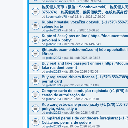
od
markcarlson
» sob 18. črc 2026 9:10:54
购买假人民币（微信：Scottbowers44） 购买假人民币
3756974） 购买假美元、购买假欧元、在线购买身份证
od
keepmealive78
» stř 15. črc 2026 17:26:00
Kupite hrvatsku vozačku dozvolu (+1 (579) 550-
zelene karte
od
global2023
» stř 01. črc 2026 16:06:20
Kupte si český pas online ( https://documentsho
povolení k pobyt
od
global2023
» ned 28. čer 2026 14:46:49
)(https://documentshome1.com) köp uppehållstill
körkor
od
global2023
» pát 10. dub 2026 10:28:17
Buy real and fake passport online ( https://doc
fake resident permit
od
global2023
» čtv 25. čer 2026 8:52:06
Buy registered drivers license (+1 (579) 550-738
permit card
od
global2023
» pon 22. čer 2026 6:11:09
Comprar carta de condução registada (+1 (579) 
cartão de autorização de
od
global2023
» ned 21. čer 2026 4:19:18
Kup zarejestrowane prawo jazdy (+1 (579) 550-7
pobytu, wiza, akty u
od
global2023
» sob 20. čer 2026 4:45:27
Cumpărați permis de conducere înregistrat (+1 (
Cetățenie, permis de ședere
od
global2023
» pát 19. čer 2026 20:47:29