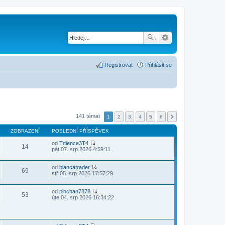
Registrovat
Přihlásit se
141 témat
1
2
3
4
5
6
ZOBRAZENÍ
POSLEDNÍ PŘÍSPĚVEK
od
Tdience3T4
14
Z
pát 07. srp 2026 4:59:11
o
b
r
od
blancatrader
69
a
Z
stř 05. srp 2026 17:57:29
z
o
i
b
t
r
od
pinchan7878
53
p
a
Z
úte 04. srp 2026 16:34:22
o
z
o
s
i
b
l
t
r
e
p
a