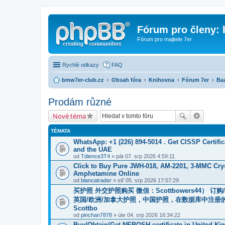
Fórum pro členy:
Fórum pro majitele 7er
Rychlé odkazy
FAQ
bmw7er-club.cz
Obsah fóra
Knihovna
Fórum 7er
Baz
Prodám různé
Nové téma
TÉMATA
WhatsApp: +1 (226) 894-5014​ . Get CISSP Certif
and the UAE
od
Tdience3T4
» pát 07. srp 2026 4:59:11
Click to Buy Pure JWH-018, AM-2201, 3-MMC Cry
Amphetamine Online
od
blancatrader
» stř 05. srp 2026 17:57:29
买护照 外交护照购买 微信：Scottbowers44）
英国/欧洲/加拿大护照，中国护照，在数据库中注册
Scottbo
od
pinchan7878
» úte 04. srp 2026 16:34:22
Buy/Obtain/Get NEBOSH certificate in United K