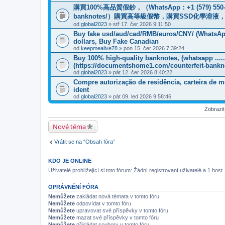
購買100%高品質假鈔，（WhatsApp：+1 (579) 550-7389
banknotes/）購買高等級假幣，購買SSD化學溶
od
global2023
» stř 17. čer 2026 9:11:50
Buy fake usd/aud/cad/RMB/euros/CNY/ (WhatsApp
dollars, Buy Fake Canadian
od
keepmealive78
» pon 15. čer 2026 7:39:24
Buy 100% high-quality banknotes, (whatsapp .....
‪(https://documentshome1.com/counterfeit-bankn
od
global2023
» pát 12. čer 2026 8:40:22
Compre autorização de residência, carteira de m
ident
od
global2023
» pát 09. led 2026 9:58:46
Zobrazi
Nové téma
Vrátit se na “Obsah fóra”
KDO JE ONLINE
Uživatelé prohlížející si toto fórum: Žádní registrovaní uživatelé a 1 host
OPRÁVNĚNÍ FÓRA
Nemůžete
zakládat nová témata v tomto fóru
Nemůžete
odpovídat v tomto fóru
Nemůžete
upravovat své příspěvky v tomto fóru
Nemůžete
mazat své příspěvky v tomto fóru
Nemůžete
přikládat soubory v tomto fóru