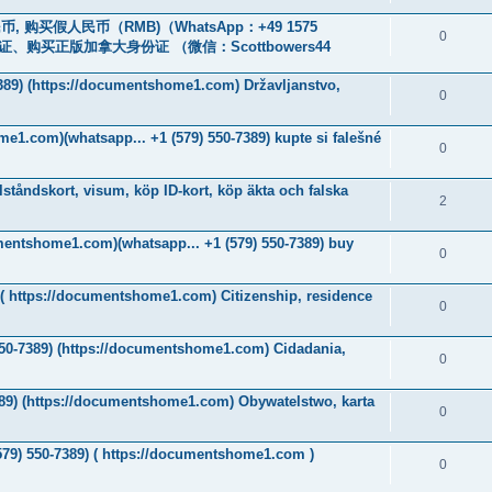
, 购买假人民币（RMB)（WhatsApp：+49 1575
0
、购买正版加拿大身份证 （微信：Scottbowers44
7389) (https://documentshome1.com) Državljanstvo,
0
me1.com)(whatsapp... +1 (579) 550-7389) kupte si falešné
0
ståndskort, visum, köp ID-kort, köp äkta och falska
2
umentshome1.com)(whatsapp... +1 (579) 550-7389) buy
0
9)( https://documentshome1.com) Citizenship, residence
0
550-7389) (https://documentshome1.com) Cidadania,
0
389) (https://documentshome1.com) Obywatelstwo, karta
0
579) 550-7389) ( https://documentshome1.com )
0