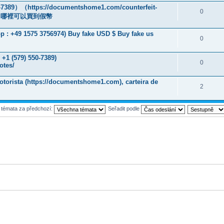
）（https://documentshome1.com/counterfeit-
0
液，哪裡可以買到假幣
 : +49 1575 3756974) Buy fake USD $ Buy fake us
0
 +1 (579) 550-7389)
0
otes/
otorista (https://documentshome1.com), carteira de
2
t témata za předchozí:
Seřadit podle