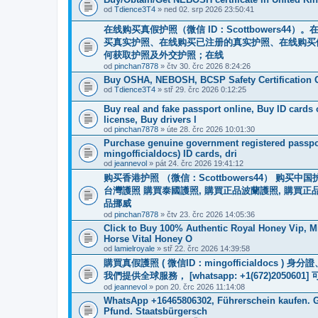
od
Tdience3T4
» ned 02. srp 2026 23:50:41
在线购买真假护照（微信 ID：Scottbowers
买真实护照、在线购买已注册的真实护照、在线购买
何获取护照及外交护照；在线
od
pinchan7878
» čtv 30. črc 2026 8:24:26
Buy OSHA, NEBOSH, BCSP Safety Certification O
od
Tdience3T4
» stř 29. črc 2026 0:12:25
Buy real and fake passport online, Buy ID cards
license, Buy drivers l
od
pinchan7878
» úte 28. črc 2026 10:01:30
Purchase genuine government registered passpor
mingofficialdocs) ID cards, dri
od
jeannevol
» pát 24. črc 2026 19:41:12
购买香港护照 （微信：Scottbowers44） 购
台灣護照 購買泰國護照, 購買正品波蘭護照, 購買正
品挪威
od
pinchan7878
» čtv 23. črc 2026 14:05:36
Click to Buy 100% Authentic Royal Honey Vip, M
Horse Vital Honey O
od
lamielroyale
» stř 22. črc 2026 14:39:58
購買真假護照 ( 微信ID：mingofficialdoc
我們提供全球服務， [whatsapp: +1(672)205
od
jeannevol
» pon 20. črc 2026 11:14:08
WhatsApp +16465806302, Führerschein kaufen. G
Pfund. Staatsbürgersch