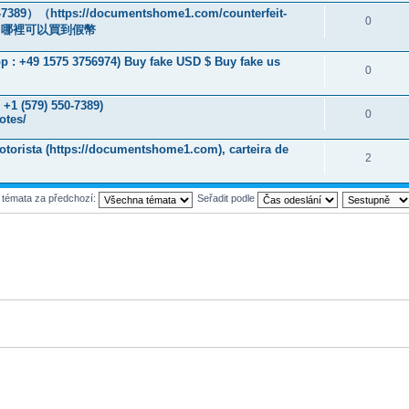
）（https://documentshome1.com/counterfeit-
0
液，哪裡可以買到假幣
 : +49 1575 3756974) Buy fake USD $ Buy fake us
0
 +1 (579) 550-7389)
0
otes/
otorista (https://documentshome1.com), carteira de
2
t témata za předchozí:
Seřadit podle