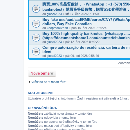
購買100%高品質假鈔，（WhatsApp：+1 (579) 550-7389
banknotes/）購買高等級假幣，購買SSD化學溶
od
global2023
» stř 17. čer 2026 9:11:50
Buy fake usd/aud/cad/RMB/euros/CNY/ (WhatsApp
dollars, Buy Fake Canadian
od
keepmealive78
» pon 15. čer 2026 7:39:24
Buy 100% high-quality banknotes, (whatsapp .....
‪(https://documentshome1.com/counterfeit-bankn
od
global2023
» pát 12. čer 2026 8:40:22
Compre autorização de residência, carteira de m
ident
od
global2023
» pát 09. led 2026 9:58:46
Zobrazi
Nové téma
Vrátit se na “Obsah fóra”
KDO JE ONLINE
Uživatelé prohlížející si toto fórum: Žádní registrovaní uživatelé a 1 host
OPRÁVNĚNÍ FÓRA
Nemůžete
zakládat nová témata v tomto fóru
Nemůžete
odpovídat v tomto fóru
Nemůžete
upravovat své příspěvky v tomto fóru
Nemůžete
mazat své příspěvky v tomto fóru
Nemůžete
přikládat soubory v tomto fóru