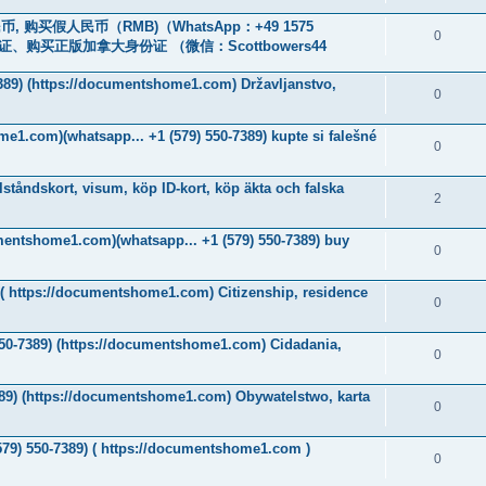
, 购买假人民币（RMB)（WhatsApp：+49 1575
0
、购买正版加拿大身份证 （微信：Scottbowers44
7389) (https://documentshome1.com) Državljanstvo,
0
me1.com)(whatsapp... +1 (579) 550-7389) kupte si falešné
0
ståndskort, visum, köp ID-kort, köp äkta och falska
2
umentshome1.com)(whatsapp... +1 (579) 550-7389) buy
0
9)( https://documentshome1.com) Citizenship, residence
0
550-7389) (https://documentshome1.com) Cidadania,
0
389) (https://documentshome1.com) Obywatelstwo, karta
0
579) 550-7389) ( https://documentshome1.com )
0