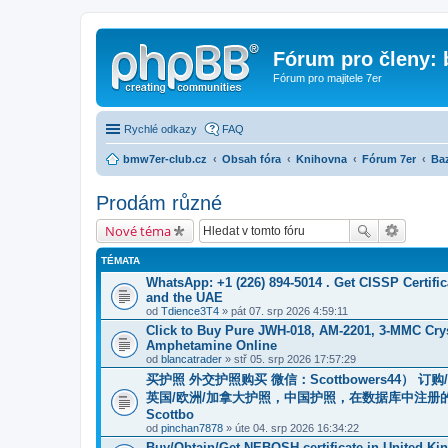
Fórum pro členy:
Fórum pro majitele 7er
Rychlé odkazy
FAQ
bmw7er-club.cz
Obsah fóra
Knihovna
Fórum 7er
Baz
Prodám různé
Nové téma
TÉMATA
WhatsApp: +1 (226) 894-5014​ . Get CISSP Certif
and the UAE
od
Tdience3T4
» pát 07. srp 2026 4:59:11
Click to Buy Pure JWH-018, AM-2201, 3-MMC Cry
Amphetamine Online
od
blancatrader
» stř 05. srp 2026 17:57:29
买护照 外交护照购买 微信：Scottbowers44）
英国/欧洲/加拿大护照，中国护照，在数据库中注册
Scottbo
od
pinchan7878
» úte 04. srp 2026 16:34:22
Buy/Obtain/Get NEBOSH certificate in United K