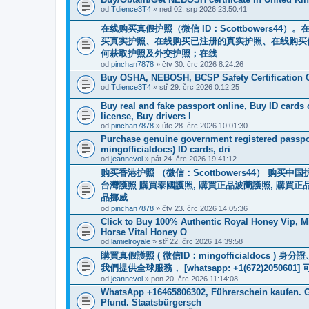
od
Tdience3T4
» ned 02. srp 2026 23:50:41
在线购买真假护照（微信 ID：Scottbowers
买真实护照、在线购买已注册的真实护照、在线购买
何获取护照及外交护照；在线
od
pinchan7878
» čtv 30. črc 2026 8:24:26
Buy OSHA, NEBOSH, BCSP Safety Certification O
od
Tdience3T4
» stř 29. črc 2026 0:12:25
Buy real and fake passport online, Buy ID cards
license, Buy drivers l
od
pinchan7878
» úte 28. črc 2026 10:01:30
Purchase genuine government registered passpor
mingofficialdocs) ID cards, dri
od
jeannevol
» pát 24. črc 2026 19:41:12
购买香港护照 （微信：Scottbowers44） 购
台灣護照 購買泰國護照, 購買正品波蘭護照, 購買正
品挪威
od
pinchan7878
» čtv 23. črc 2026 14:05:36
Click to Buy 100% Authentic Royal Honey Vip, M
Horse Vital Honey O
od
lamielroyale
» stř 22. črc 2026 14:39:58
購買真假護照 ( 微信ID：mingofficialdoc
我們提供全球服務， [whatsapp: +1(672)205
od
jeannevol
» pon 20. črc 2026 11:14:08
WhatsApp +16465806302, Führerschein kaufen. G
Pfund. Staatsbürgersch