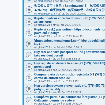
od
markcarlson
» sob 18. črc 2026 9:10:54
购买假人民币（微信：Scottbowers44） 购买假人民币
3756974） 购买假美元、购买假欧元、在线购买身份证
od
keepmealive78
» stř 15. črc 2026 17:26:00
Kupite hrvatsku vozačku dozvolu (+1 (579) 550-
zelene karte
od
global2023
» stř 01. črc 2026 16:06:20
Kupte si český pas online ( https://documentsho
povolení k pobyt
od
global2023
» ned 28. čer 2026 14:46:49
)(https://documentshome1.com) köp uppehållstill
körkor
od
global2023
» pát 10. dub 2026 10:28:17
Buy real and fake passport online ( https://doc
fake resident permit
od
global2023
» čtv 25. čer 2026 8:52:06
Buy registered drivers license (+1 (579) 550-738
permit card
od
global2023
» pon 22. čer 2026 6:11:09
Comprar carta de condução registada (+1 (579) 
cartão de autorização de
od
global2023
» ned 21. čer 2026 4:19:18
Kup zarejestrowane prawo jazdy (+1 (579) 550-7
pobytu, wiza, akty u
od
global2023
» sob 20. čer 2026 4:45:27
Cumpărați permis de conducere înregistrat (+1 (
Cetățenie, permis de ședere
od
global2023
» pát 19. čer 2026 20:47:29