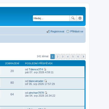
Registrovat
Přihlásit se
141 témat
1
2
3
4
5
6
ZOBRAZENÍ
POSLEDNÍ PŘÍSPĚVEK
od
Tdience3T4
20
Z
pát 07. srp 2026 4:59:11
o
b
r
od
blancatrader
80
a
Z
stř 05. srp 2026 17:57:29
z
o
i
b
t
r
od
pinchan7878
64
p
a
Z
úte 04. srp 2026 16:34:22
o
z
o
s
i
b
l
t
r
e
p
a