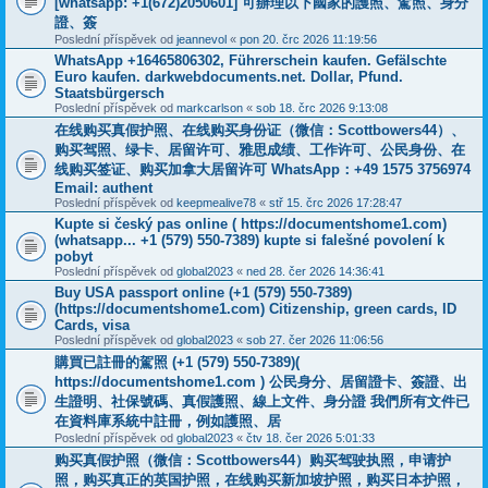
[whatsapp: +1(672)2050601] 可辦理以下國家的護照、駕照、身分
證、簽
Poslední příspěvek od
jeannevol
«
pon 20. črc 2026 11:19:56
WhatsApp +16465806302, Führerschein kaufen. Gefälschte
Euro kaufen. darkwebdocuments.net. Dollar, Pfund.
Staatsbürgersch
Poslední příspěvek od
markcarlson
«
sob 18. črc 2026 9:13:08
在线购买真假护照、在线购买身份证（微信：Scottbowers44）、
购买驾照、绿卡、居留许可、雅思成绩、工作许可、公民身份、在
线购买签证、购买加拿大居留许可 WhatsApp：+49 1575 3756974
Email: authent
Poslední příspěvek od
keepmealive78
«
stř 15. črc 2026 17:28:47
Kupte si český pas online ( https://documentshome1.com)
(whatsapp... +1 (579) 550-7389) kupte si falešné povolení k
pobyt
Poslední příspěvek od
global2023
«
ned 28. čer 2026 14:36:41
Buy USA passport online (+1 (579) 550-7389)
(https://documentshome1.com) Citizenship, green cards, ID
Cards, visa
Poslední příspěvek od
global2023
«
sob 27. čer 2026 11:06:56
購買已註冊的駕照 (+1 (579) 550-7389)(
https://documentshome1.com ) 公民身分、居留證卡、簽證、出
生證明、社保號碼、真假護照、線上文件、身分證 我們所有文件已
在資料庫系統中註冊，例如護照、居
Poslední příspěvek od
global2023
«
čtv 18. čer 2026 5:01:33
购买真假护照（微信：Scottbowers44）购买驾驶执照，申请护
照，购买真正的英国护照，在线购买新加坡护照，购买日本护照，