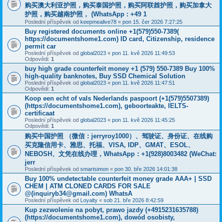
购买澳大利亚护照，购买泰国护照，购买阿联酋护照，购买加拿大
护照，购买越南护照， (WhatsApp : +49 1
Poslední příspěvek od
keepmealive78
«
pon 15. čer 2026 7:27:25
Buy registered documents online +1(579)550-7389(
https://documentshome1.com) ID card, Citizenship, residence
permit car
Poslední příspěvek od
global2023
«
pon 11. kvě 2026 11:49:53
Odpovědi:
1
buy high grade counterfeit money +1 (579) 550-7389 Buy 100%
high-quality banknotes, Buy SSD Chemical Solution
Poslední příspěvek od
global2023
«
pon 11. kvě 2026 11:47:51
Odpovědi:
1
Koop een echt of vals Nederlands paspoort (+1(579)5507389)
(https://documentshome1.com), geboorteakte, IELTS-
certificaat
Poslední příspěvek od
global2023
«
pon 11. kvě 2026 11:45:25
Odpovědi:
1
购买中国护照 （微信：jerryroy1000）、驾驶证、身份证、在线购
买克隆信用卡、雅思、托福、VISA, IDP、GMAT、ESOL、
NEBOSH、文凭在线办理，WhatsApp：+1(928)8003482 (WeChat:
jerr
Poslední příspěvek od
smartsimon
«
pon 30. bře 2026 14:01:38
Buy 100% undetectable counterfeit money grade AAA+ | SSD
CHEM | ATM CLONED CARDS FOR SALE
@(inquiryb34@gmail.com) WhatsA
Poslední příspěvek od
Loyalty
«
sob 21. bře 2026 8:42:59
Kup zezwolenie na pobyt, prawo jazdy (+4915231635788)
(https://documentshome1.com), dowód osobisty,