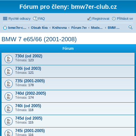
Fórum pro členy: bmw7er-club.cz
Rychlé odkazy
FAQ
Registrovat
Přihlásit se
bmw7er-club.cz
Obsah fóra
Knihovna
Fórum 7er
Modely BMW 7er
BMW 7 e65/66 (2001-2008)
led
BMW 7 e65/66 (2001-2008)
at
Fórum
730d (od 2002)
Témata:
123
730i (od 2003)
Témata:
121
735i (2001-2005)
Témata:
178
740d (2002-2005)
Témata:
174
740i (od 2005)
Témata:
118
745d (od 2005)
Témata:
115
745i (2001-2005)
Témata:
116