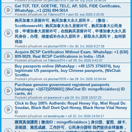
Poslední příspěvek od
pinchan7878
«
úte 04. srp 2026 16:48:09
Get TCF, TEF, GOETHE, TELC, AP, SDS, FIDE Certificates,
WhatsApp...+1 (226) 894-5014
Poslední příspěvek od
Tdience3T4
«
pon 03. srp 2026 2:25:50
购买加拿大居留许可, 购买加拿大永久居民卡，（微信：
Scottbowers44）购买加拿大永久居留许可，购买加拿大公民身
份，申请加拿大居留许可，在线购买居留许可，申请加拿大永久居
民身份，办理、续签或补办永久居民卡，获取永久居民卡，如何获
得加
Poslední příspěvek od
pinchan7878
«
čtv 30. črc 2026 8:27:39
Acquire BCSP Certification Without Exam. WhatsApp: +1 (630)
809-9029. Real BCSP Certifications in India - USA
Poslední příspěvek od
Tdience3T4
«
stř 29. črc 2026 0:41:07
Buy passports online (WhatsApp : +49 1575 3756974), buy
legitimate US passports, buy Chinese passports, (WeChat:
Scottbo
Poslední příspěvek od
pinchan7878
«
úte 28. črc 2026 10:54:44
Purchase genuine government registered passports
[whatsapp: +1(672)2050601] (WeChat ID: mingofficialdocs) ID
cards, dri
Poslední příspěvek od
jeannevol
«
pát 24. črc 2026 19:57:23
Click to Buy 100% Authentic Royal Honey Vip, Miel Royal Du
Soudan, Black Bull Dont Quit Honey, Black Horse Vital Honey
O
Poslední příspěvek od
lamielroyale
«
stř 22. črc 2026 14:54:17
購買真假護照 ( 微信ID：mingofficialdocs ) 身分證、駕照、綠卡、
居留證、雅思成績、工作許可、公民身分證明 我們提供全球服務，