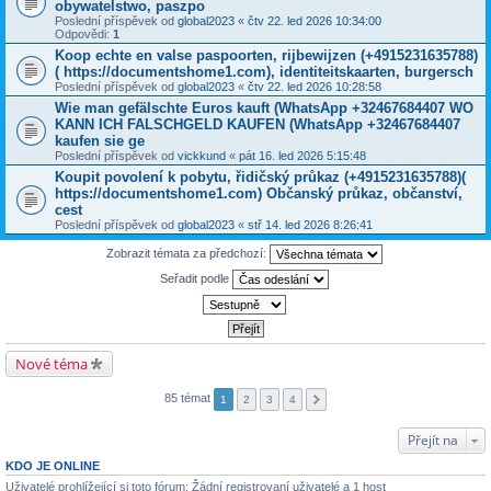
obywatelstwo, paszpo
Poslední příspěvek od
global2023
«
čtv 22. led 2026 10:34:00
Odpovědi:
1
Koop echte en valse paspoorten, rijbewijzen (+4915231635788)
( https://documentshome1.com), identiteitskaarten, burgersch
Poslední příspěvek od
global2023
«
čtv 22. led 2026 10:28:58
Wie man gefälschte Euros kauft (WhatsApp +32467684407 WO
KANN ICH FALSCHGELD KAUFEN (WhatsApp +32467684407
kaufen sie ge
Poslední příspěvek od
vickkund
«
pát 16. led 2026 5:15:48
Koupit povolení k pobytu, řidičský průkaz (+4915231635788)(
https://documentshome1.com) Občanský průkaz, občanství,
cest
Poslední příspěvek od
global2023
«
stř 14. led 2026 8:26:41
Zobrazit témata za předchozí:
Seřadit podle
Nové téma
85 témat
1
2
3
4
Přejít na
KDO JE ONLINE
Uživatelé prohlížející si toto fórum: Žádní registrovaní uživatelé a 1 host