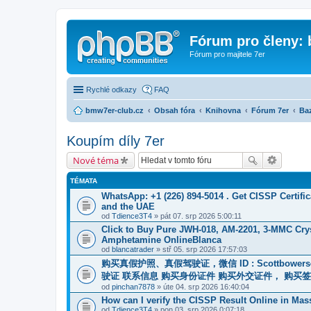
Fórum pro členy:
Fórum pro majitele 7er
Rychlé odkazy
FAQ
bmw7er-club.cz
Obsah fóra
Knihovna
Fórum 7er
Baz
Koupím díly 7er
Nové téma
TÉMATA
WhatsApp: +1 (226) 894-5014​ . Get CISSP Certif
and the UAE
od
Tdience3T4
» pát 07. srp 2026 5:00:11
Click to Buy Pure JWH-018, AM-2201, 3-MMC Cry
Amphetamine OnlineBlanca
od
blancatrader
» stř 05. srp 2026 17:57:03
购买真假护照、真假驾驶证，微信 ID : Scottbowers44,
驶证 联系信息 购买身份证件 购买外交证件， 购买签证 购
od
pinchan7878
» úte 04. srp 2026 16:40:04
How can I verify the CISSP Result Online in Mas
od
Tdience3T4
» pon 03. srp 2026 0:07:18