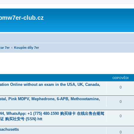
 bmw7er-club.cz
ar 7er
Koupím díly 7er
ODPOVĚDI
ication Online without an exam in the USA, UK, Canada,
0
stal, Pink MDPV, Mephedrone, 6-APB, Methoxetamine,
0
 WhatsApp: +1 (775) 480-1590 购买绿卡 在线出售合规驾
0
买社安号 (SSN) htt
sachusetts
0