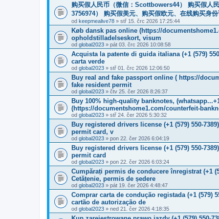
购买假人民币（微信：Scottbowers44） 购买假人民币
3756974） 购买假美元、购买假欧元、在线购买身份证
od
keepmealive78
» stř 15. črc 2026 17:25:44
Køb dansk pas online (https://documentshome1.c
opholdstilladelseskort, visum
od
global2023
» pát 03. črc 2026 10:08:58
Acquista la patente di guida italiana (+1 (579) 
carta verde
od
global2023
» stř 01. črc 2026 12:06:50
Buy real and fake passport online ( https://doc
fake resident permit
od
global2023
» čtv 25. čer 2026 8:26:37
Buy 100% high-quality banknotes, (whatsapp...+1
‪(https://documentshome1.com/counterfeit-bankn
od
global2023
» stř 24. čer 2026 5:30:32
Buy registered drivers license (+1 (579) 550-738
permit card, v
od
global2023
» pon 22. čer 2026 6:04:19
Buy registered drivers license (+1 (579) 550-738
permit card
od
global2023
» pon 22. čer 2026 6:03:24
Cumpărați permis de conducere înregistrat (+1 (
Cetățenie, permis de ședere
od
global2023
» pát 19. čer 2026 4:48:47
Comprar carta de condução registada (+1 (579) 
cartão de autorização de
od
global2023
» ned 21. čer 2026 4:18:35
Kup zarejestrowane prawo jazdy (+1 (579) 550-7