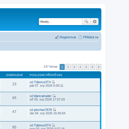
Registrovat
Přihlásit se
147 témat
1
2
3
4
5
6
ZOBRAZENÍ
POSLEDNÍ PŘÍSPĚVEK
od
Tdience3T4
23
Z
pát 07. srp 2026 5:00:11
o
b
r
od
blancatrader
65
a
Z
stř 05. srp 2026 17:57:03
z
o
i
b
t
r
od
pinchan7878
47
p
a
Z
úte 04. srp 2026 16:40:04
o
z
o
s
i
b
l
t
r
od
Tdience3T4
e
p
a
85
Z
pon 03. srp 2026 0:07:18