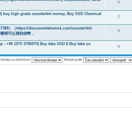
0
9) buy high grade counterfeit money, Buy SSD Chemical
2
）（https://documentshome1.com/counterfeit-
0
液，哪裡可以買到假幣，
 : +49 1575 3756974) Buy fake USD $ Buy fake us
0
t témata za předchozí:
Seřadit podle