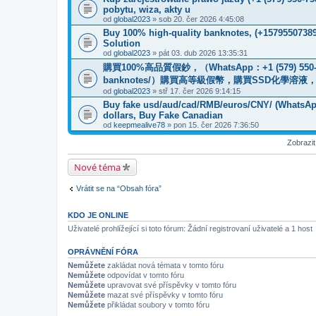
pobytu, wiza, akty u
od
global2023
» sob 20. čer 2026 4:45:08
Buy 100% high-quality banknotes, ‪(+1579550738
Solution
od
global2023
» pát 03. dub 2026 13:35:31
購買100%高品質假鈔，（WhatsApp：+1 (579) 550-7389
banknotes/）購買高等級假幣，購買SSD化學溶
od
global2023
» stř 17. čer 2026 9:14:15
Buy fake usd/aud/cad/RMB/euros/CNY/ (WhatsApp
dollars, Buy Fake Canadian
od
keepmealive78
» pon 15. čer 2026 7:36:50
Zobrazi
Nové téma
Vrátit se na “Obsah fóra”
KDO JE ONLINE
Uživatelé prohlížející si toto fórum: Žádní registrovaní uživatelé a 1 host
OPRÁVNĚNÍ FÓRA
Nemůžete
zakládat nová témata v tomto fóru
Nemůžete
odpovídat v tomto fóru
Nemůžete
upravovat své příspěvky v tomto fóru
Nemůžete
mazat své příspěvky v tomto fóru
Nemůžete
přikládat soubory v tomto fóru