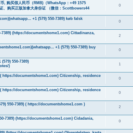
, 购买假人民币（RMB)（WhatsApp：+49 1575
0
、购买正版加拿大身份证 （微信：Scottbowers44
om)(whatsapp... +1 (579) 550-7389) køb falsk
0
550-7389) (https://documentshome1.com) Cittadinanza,
2
umentshome1.com)(whatsapp... +1 (579) 550-7389) buy
0
 (579) 550-7389)
1
otes/)
9)( https://documentshome1.com) Citizenship, residence
0
9)( https://documentshome1.com) Citizenship, residence
0
579) 550-7389) ( https://documentshome1.com )
2
550-7389) (https://documentshome1.com) Cidadania,
0
389) (https://documentshome1.com) Obywatelstwo, karta