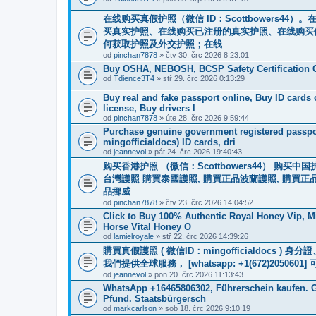
在线购买真假护照（微信 ID：Scottbowers
买真实护照、在线购买已注册的真实护照、在线购买
何获取护照及外交护照；在线
od
pinchan7878
» čtv 30. črc 2026 8:23:01
Buy OSHA, NEBOSH, BCSP Safety Certification O
od
Tdience3T4
» stř 29. črc 2026 0:13:29
Buy real and fake passport online, Buy ID cards
license, Buy drivers l
od
pinchan7878
» úte 28. črc 2026 9:59:44
Purchase genuine government registered passpor
mingofficialdocs) ID cards, dri
od
jeannevol
» pát 24. črc 2026 19:40:43
购买香港护照 （微信：Scottbowers44） 购
台灣護照 購買泰國護照, 購買正品波蘭護照, 購買正
品挪威
od
pinchan7878
» čtv 23. črc 2026 14:04:52
Click to Buy 100% Authentic Royal Honey Vip, M
Horse Vital Honey O
od
lamielroyale
» stř 22. črc 2026 14:39:26
購買真假護照 ( 微信ID：mingofficialdoc
我們提供全球服務， [whatsapp: +1(672)205
od
jeannevol
» pon 20. črc 2026 11:13:43
WhatsApp +16465806302, Führerschein kaufen. G
Pfund. Staatsbürgersch
od
markcarlson
» sob 18. črc 2026 9:10:19