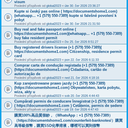
visum
Poslední příspěvek od
global2023
«
úte 30. čer 2026 23:36:27
Kupte si český pas online ( https://documentshome1.com)
(whatsapp... +1 (579) 550-7389) kupte si falešné povolení k
pobyt
Poslední příspěvek od
global2023
«
úte 30. čer 2026 21:31:50
Buy real and fake passport online (
https://documentshome1.com)(whatsapp... +1 (579) 550-7389)
buy fake resident permit
Poslední příspěvek od
global2023
«
čtv 25. čer 2026 8:51:27
Buy registered drivers license (+1 (579) 550-7389)(
https://documentshome1.com) Citizenship, residence permit
card
Poslední příspěvek od
global2023
«
pon 22. čer 2026 6:11:33
Comprar carta de condução registada (+1 (579) 550-7389)
(https://documentshome1.com) Cidadania, cartão de
autorização de
Poslední příspěvek od
global2023
«
ned 21. čer 2026 4:18:16
Kup zarejestrowane prawo jazdy (+1 (579) 550-7389)
(https://documentshome1.com) Obywatelstwo, karta pobytu,
wiza, akty u
Poslední příspěvek od
global2023
«
sob 20. čer 2026 4:44:43
Cumpărați permis de conducere înregistrat (+1 (579) 550-7389)
( https://documentshome1.com ) Cetățenie, permis de ședere
Poslední příspěvek od
global2023
«
pát 19. čer 2026 4:47:43
購買100%高品質假鈔，（WhatsApp：+1 (579) 550-7389）
（https://documentshome1.com/counterfeit-banknotes/）購買
高等級假幣，購買SSD化學溶液，哪裡可以買到假幣