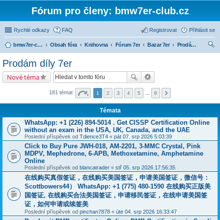
Fórum pro členy: bmw7er-club.cz
Rychlé odkazy
FAQ
Registrovat
Přihlásit se
bmw7er-club.cz
Obsah fóra
Knihovna
Fórum 7er
Bazar 7er
Prodám díly 7er
led
Prodám díly 7er
at
Nové téma
181 témat
1
2
3
4
5
…
8
Témata
WhatsApp: +1 (226) 894-5014​ . Get CISSP Certification Online
without an exam in the USA, UK, Canada, and the UAE
Poslední příspěvek od
Tdience3T4
«
pát 07. srp 2026 5:03:39
Click to Buy Pure JWH-018, AM-2201, 3-MMC Crystal, Pink
MDPV, Mephedrone, 6-APB, Methoxetamine, Amphetamine
Online
Poslední příspěvek od
blancatrader
«
stř 05. srp 2026 17:56:35
在线购买真假签证，在线购买美国签证，申请美国签证，微信号：
Scottbowers44） WhatsApp: +1 (775) 480-1590 在线购买正版美
国签证, 在线购买合法美国签证，申请移民签证，在线申请美国签
证，如何申请或续签美
Poslední příspěvek od
pinchan7878
«
úte 04. srp 2026 16:33:47