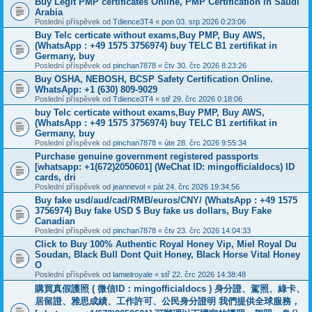
Buy Legit PMP certificates Online, PMP Certification in Saudi
Arabia
Poslední příspěvek od
Tdience3T4
«
pon 03. srp 2026 0:23:06
Buy Telc certicate without exams,Buy PMP, Buy AWS,
(WhatsApp : +49 1575 3756974) buy TELC B1 zertifikat in
Germany, buy
Poslední příspěvek od
pinchan7878
«
čtv 30. črc 2026 8:23:26
Buy OSHA, NEBOSH, BCSP Safety Certification Online.
WhatsApp: +1 (630) 809-9029
Poslední příspěvek od
Tdience3T4
«
stř 29. črc 2026 0:18:06
buy Telc certicate without exams,Buy PMP, Buy AWS,
(WhatsApp : +49 1575 3756974) buy TELC B1 zertifikat in
Germany, buy
Poslední příspěvek od
pinchan7878
«
úte 28. črc 2026 9:55:34
Purchase genuine government registered passports
[whatsapp: +1(672)2050601] (WeChat ID: mingofficialdocs) ID
cards, dri
Poslední příspěvek od
jeannevol
«
pát 24. črc 2026 19:34:56
Buy fake usd/aud/cad/RMB/euros/CNY/ (WhatsApp : +49 1575
3756974) Buy fake USD $ Buy fake us dollars, Buy Fake
Canadian
Poslední příspěvek od
pinchan7878
«
čtv 23. črc 2026 14:04:33
Click to Buy 100% Authentic Royal Honey Vip, Miel Royal Du
Soudan, Black Bull Dont Quit Honey, Black Horse Vital Honey
O
Poslední příspěvek od
lamielroyale
«
stř 22. črc 2026 14:38:48
購買真假護照 ( 微信ID：mingofficialdocs ) 身分證、駕照、綠卡、
居留證、雅思成績、工作許可、公民身分證明 我們提供全球服務，