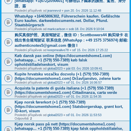
[whatsapp: +1(672)2050601] 可辦理以下國家的護照、駕照、身分
證、簽
Poslední příspěvek od
jeannevol
«
pon 20. črc 2026 11:12:48
WhatsApp +16465806302, Führerschein kaufen. Gefälschte
Euro kaufen. darkwebdocuments.net. Dollar, Pfund.
Staatsbürgersch
Poslední příspěvek od
markcarlson
«
sob 18. črc 2026 9:10:04
购买真假护照、真假驾驶证，微信 ID : Scottbowers44 购买绿卡 在
线出售合规驾驶证 联系信息 (WhatsApp : +49 1575 3756974) 邮箱:
authenticnotes5@gmail.com 微信 I
Poslední příspěvek od
keepmealive78
«
stř 15. črc 2026 17:25:22
Køb dansk pas online (https://documentshome1.com)
(whatsapp... +1 (579) 550-7389) køb falsk
opholdstilladelseskort, visum
Poslední příspěvek od
global2023
«
pát 03. črc 2026 10:09:41
Kupite hrvatsku vozačku dozvolu (+1 (579) 550-7389)
(https://documentshome1.com) Državljanstvo, zelene karte
Poslední příspěvek od
global2023
«
stř 01. črc 2026 16:06:57
Acquista la patente di guida italiana (+1 (579) 550-7389)
(https://documentshome1.com) Cittadinanza, carta verde
Poslední příspěvek od
global2023
«
stř 01. črc 2026 11:54:35
Kjøp norsk førerkort (+1 (579) 550-7389)
(https://documentshome1.com) Statsborgerskap, grønt kort,
ID-kort, visum
Poslední příspěvek od
global2023
«
stř 01. črc 2026 11:53:53
Odpovědi:
2
Kjøp norsk pass på nett (https://documentshome1.com)
(whatsapp... +1 (579) 550-7389) kjøp falsk oppholdstillatelse,