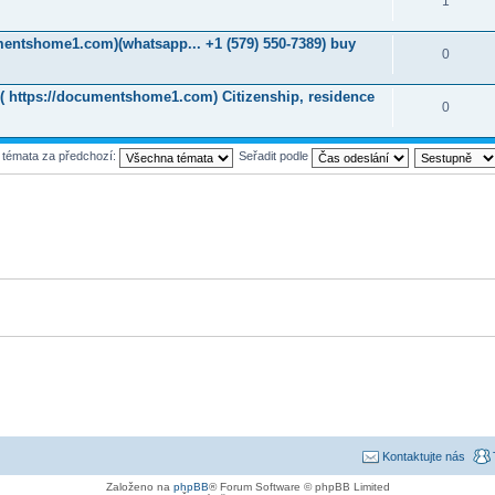
1
umentshome1.com)(whatsapp... +1 (579) 550-7389) buy
0
9)( https://documentshome1.com) Citizenship, residence
0
t témata za předchozí:
Seřadit podle
Kontaktujte nás
Založeno na
phpBB
® Forum Software © phpBB Limited