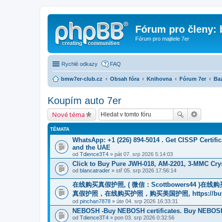
Fórum pro členy:
Fórum pro majitele 7er
Rychlé odkazy
FAQ
bmw7er-club.cz
Obsah fóra
Knihovna
Fórum 7er
Baz
Koupím auto 7er
Nové téma
TÉMATA
WhatsApp: +1 (226) 894-5014​ . Get CISSP Certif
and the UAE
od
Tdience3T4
» pát 07. srp 2026 5:14:03
Click to Buy Pure JWH-018, AM-2201, 3-MMC Cry
od
blancatrader
» stř 05. srp 2026 17:56:14
在线购买真假护照, ( 微信：Scottbowers44 )
真假护照，在线购买护照，购买美国护照, https://buyreal
od
pinchan7878
» úte 04. srp 2026 16:33:31
NEBOSH -Buy NEBOSH certificates. Buy NEBOSH 
od
Tdience3T4
» pon 03. srp 2026 0:32:56