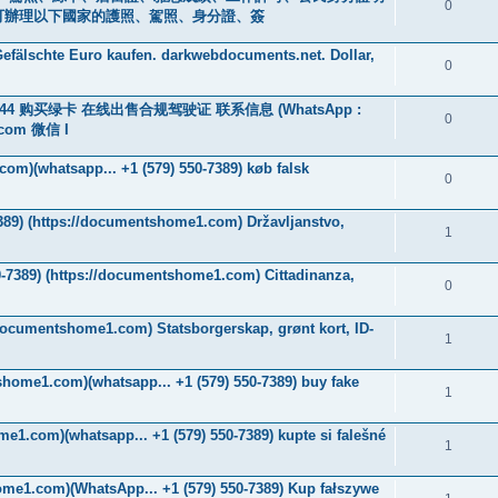
0
0601] 可辦理以下國家的護照、駕照、身分證、簽
efälschte Euro kaufen. darkwebdocuments.net. Dollar,
0
s44 购买绿卡 在线出售合规驾驶证 联系信息 (WhatsApp :
0
.com 微信 I
om)(whatsapp... +1 (579) 550-7389) køb falsk
0
7389) (https://documentshome1.com) Državljanstvo,
1
550-7389) (https://documentshome1.com) Cittadinanza,
0
//documentshome1.com) Statsborgerskap, grønt kort, ID-
1
shome1.com)(whatsapp... +1 (579) 550-7389) buy fake
1
me1.com)(whatsapp... +1 (579) 550-7389) kupte si falešné
1
ome1.com)(WhatsApp... +1 (579) 550-7389) Kup fałszywe