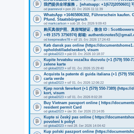
我們提供全球服務， [whatsapp: +1(672)205
od
jeannevol
» pon 20. črc 2026 11:11:39
WhatsApp +16465806302, Führerschein kaufen. G
Pfund. Staatsbürgersch
od
markcarlson
» sob 18. črc 2026 9:09:43
购买真假护照、真假驾驶证，微信 ID : Scottbower
+49 1575 3756974) 邮箱: authenticnotes5@gmail
od
keepmealive78
» stř 15. črc 2026 17:24:43
Køb dansk pas online (https://documentshome1.c
opholdstilladelseskort, visum
od
global2023
» pát 03. črc 2026 10:18:37
Kupite hrvatsku vozačku dozvolu (+1 (579) 550-
zelene karte
od
global2023
» stř 01. črc 2026 15:29:40
Acquista la patente di guida italiana (+1 (579) 
carta verde
od
global2023
» stř 01. črc 2026 12:06:22
Kjøp norsk førerkort (+1 (579) 550-7389) (https:
kort, visum
od
global2023
» stř 01. črc 2026 8:02:28
Buy Vietnam passport online ( https://document
resident permit Card
od
global2023
» úte 30. čer 2026 23:14:05
Kupte si český pas online ( https://documentsho
povolení k pobyt
od
global2023
» ned 28. čer 2026 14:04:42
Kup polski paszport online (https://documentsh