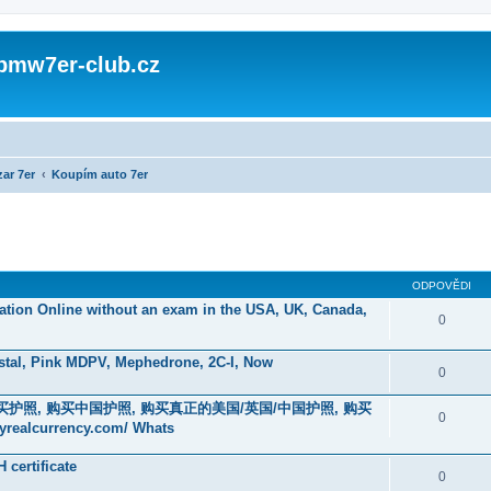
 bmw7er-club.cz
ar 7er
Koupím auto 7er
ODPOVĚDI
ication Online without an exam in the USA, UK, Canada,
0
stal, Pink MDPV, Mephedrone, 2C-I, Now
0
在线购买护照, 购买中国护照, 购买真正的美国/英国/中国护照, 购买
0
currency.com/ Whats
certificate
0