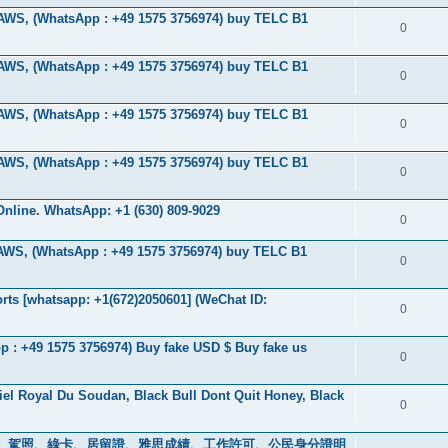
 AWS, (WhatsApp : +49 1575 3756974) buy TELC B1
0
 AWS, (WhatsApp : +49 1575 3756974) buy TELC B1
0
 AWS, (WhatsApp : +49 1575 3756974) buy TELC B1
0
 AWS, (WhatsApp : +49 1575 3756974) buy TELC B1
0
nline. WhatsApp: +1 (630) 809-9029
0
 AWS, (WhatsApp : +49 1575 3756974) buy TELC B1
0
ts [whatsapp: +1(672)2050601] (WeChat ID:
0
 : +49 1575 3756974) Buy fake USD $ Buy fake us
0
iel Royal Du Soudan, Black Bull Dont Quit Honey, Black
0
s ) 身分證、駕照、綠卡、居留證、雅思成績、工作許可、公民身分證明