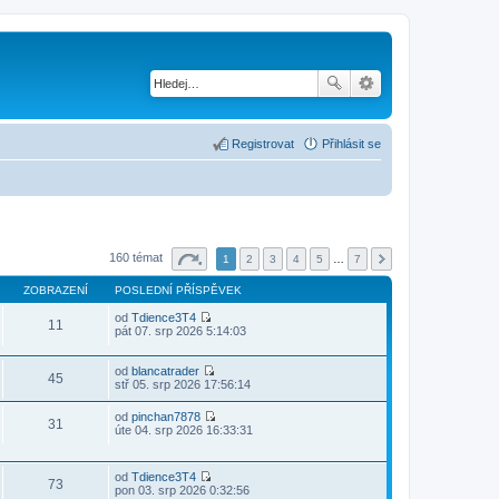
Registrovat
Přihlásit se
160 témat
1
2
3
4
5
…
7
ZOBRAZENÍ
POSLEDNÍ PŘÍSPĚVEK
od
Tdience3T4
11
Z
pát 07. srp 2026 5:14:03
o
b
r
od
blancatrader
45
a
Z
stř 05. srp 2026 17:56:14
z
o
i
b
od
pinchan7878
t
r
31
Z
úte 04. srp 2026 16:33:31
p
a
o
o
z
b
s
i
r
l
t
od
Tdience3T4
a
73
Z
e
p
pon 03. srp 2026 0:32:56
z