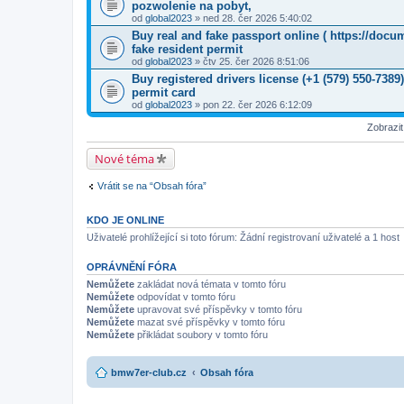
pozwolenie na pobyt,
od
global2023
» ned 28. čer 2026 5:40:02
Buy real and fake passport online ( https://doc
fake resident permit
od
global2023
» čtv 25. čer 2026 8:51:06
Buy registered drivers license (+1 (579) 550-738
permit card
od
global2023
» pon 22. čer 2026 6:12:09
Zobrazi
Nové téma
Vrátit se na “Obsah fóra”
KDO JE ONLINE
Uživatelé prohlížející si toto fórum: Žádní registrovaní uživatelé a 1 host
OPRÁVNĚNÍ FÓRA
Nemůžete
zakládat nová témata v tomto fóru
Nemůžete
odpovídat v tomto fóru
Nemůžete
upravovat své příspěvky v tomto fóru
Nemůžete
mazat své příspěvky v tomto fóru
Nemůžete
přikládat soubory v tomto fóru
bmw7er-club.cz
Obsah fóra