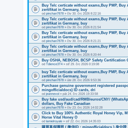
Buy Telc certicate without exams,Buy PMP, Buy
zertifikat in Germany, buy
od
pinchan7878
» čtv 30. črc 2026 8:22:16
Buy Telc certicate without exams,Buy PMP, Buy
zertifikat in Germany, buy
od
pinchan7878
» čtv 30. črc 2026 8:21:54
Buy Telc certicate without exams,Buy PMP, Buy
zertifikat in Germany, buy
od
pinchan7878
» čtv 30. črc 2026 8:21:21
Buy Telc certicate without exams,Buy PMP, Buy
zertifikat in Germany, buy
od
pinchan7878
» čtv 30. črc 2026 8:20:44
Buy OSHA, NEBOSH, BCSP Safety Certification O
od
Tdience3T4
» stř 29. črc 2026 0:19:08
buy Telc certicate without exams,Buy PMP, Buy
zertifikat in Germany, buy
od
pinchan7878
» úte 28. črc 2026 9:53:36
Purchase genuine government registered passpor
mingofficialdocs) ID cards, dri
od
jeannevol
» pát 24. črc 2026 19:33:58
Buy fake usd/aud/cad/RMB/euros/CNY/ (WhatsApp
dollars, Buy Fake Canadian
od
pinchan7878
» čtv 23. črc 2026 14:02:28
Click to Buy 100% Authentic Royal Honey Vip, M
Horse Vital Honey O
od
lamielroyale
» stř 22. črc 2026 14:35:03
購買真假護照 ( 微信ID：mingofficialdoc