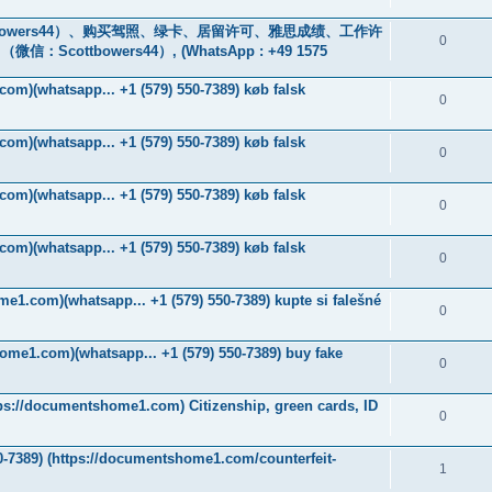
owers44）、购买驾照、绿卡、居留许可、雅思成绩、工作许
0
tbowers44）, (WhatsApp : +49 1575
om)(whatsapp... +1 (579) 550-7389) køb falsk
0
om)(whatsapp... +1 (579) 550-7389) køb falsk
0
om)(whatsapp... +1 (579) 550-7389) køb falsk
0
om)(whatsapp... +1 (579) 550-7389) køb falsk
0
me1.com)(whatsapp... +1 (579) 550-7389) kupte si falešné
0
ome1.com)(whatsapp... +1 (579) 550-7389) buy fake
0
tps://documentshome1.com) Citizenship, green cards, ID
0
-7389) ‪(https://documentshome1.com/counterfeit-
1