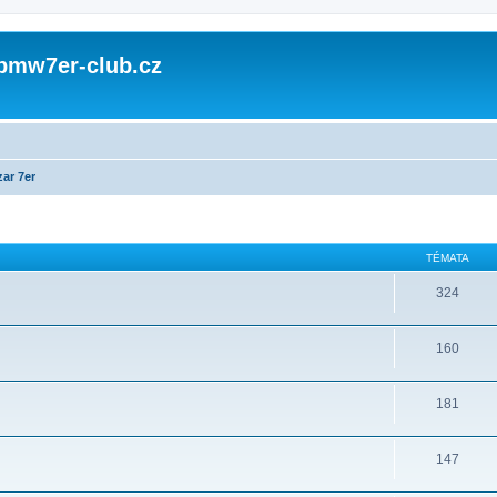
 bmw7er-club.cz
ar 7er
TÉMATA
324
160
181
147