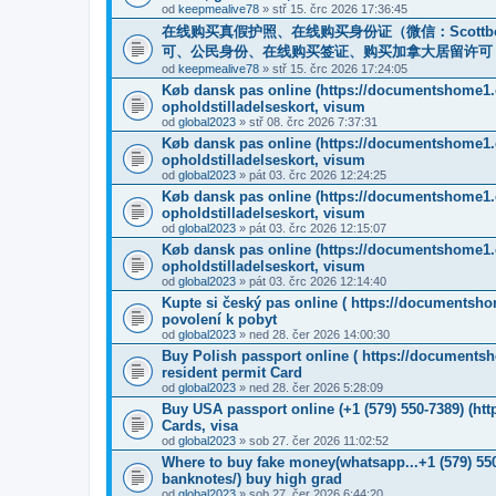
od
keepmealive78
» stř 15. črc 2026 17:36:45
在线购买真假护照、在线购买身份证（微信：Scottb
可、公民身份、在线购买签证、购买加拿大居留许可 （微信：Scot
od
keepmealive78
» stř 15. črc 2026 17:24:05
Køb dansk pas online (https://documentshome1.c
opholdstilladelseskort, visum
od
global2023
» stř 08. črc 2026 7:37:31
Køb dansk pas online (https://documentshome1.c
opholdstilladelseskort, visum
od
global2023
» pát 03. črc 2026 12:24:25
Køb dansk pas online (https://documentshome1.c
opholdstilladelseskort, visum
od
global2023
» pát 03. črc 2026 12:15:07
Køb dansk pas online (https://documentshome1.c
opholdstilladelseskort, visum
od
global2023
» pát 03. črc 2026 12:14:40
Kupte si český pas online ( https://documentsho
povolení k pobyt
od
global2023
» ned 28. čer 2026 14:00:30
Buy Polish passport online ( https://documentsh
resident permit Card
od
global2023
» ned 28. čer 2026 5:28:09
Buy USA passport online (+1 (579) 550-7389) (ht
Cards, visa
od
global2023
» sob 27. čer 2026 11:02:52
Where to buy fake money(whatsapp...+1 (579) 550
banknotes/) buy high grad
od
global2023
» sob 27. čer 2026 6:44:20