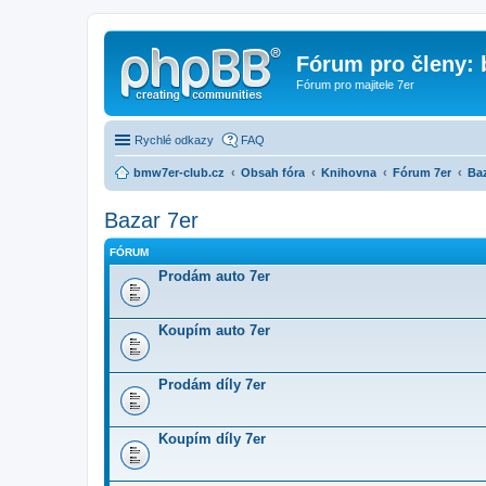
Fórum pro členy:
Fórum pro majitele 7er
Rychlé odkazy
FAQ
bmw7er-club.cz
Obsah fóra
Knihovna
Fórum 7er
Baz
Bazar 7er
FÓRUM
Prodám auto 7er
Koupím auto 7er
Prodám díly 7er
Koupím díly 7er