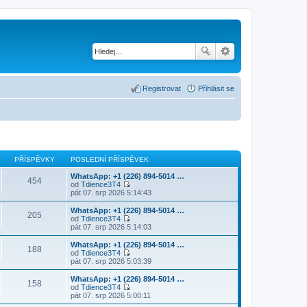
Registrovat
Přihlásit se
PŘÍSPĚVKY
POSLEDNÍ PŘÍSPĚVEK
WhatsApp: +1 (226) 894-5014​ …
454
od
Tdience3T4
Z
pát 07. srp 2026 5:14:43
o
b
WhatsApp: +1 (226) 894-5014​ …
205
r
od
Tdience3T4
a
Z
pát 07. srp 2026 5:14:03
z
o
i
b
WhatsApp: +1 (226) 894-5014​ …
188
t
r
od
Tdience3T4
p
a
Z
pát 07. srp 2026 5:03:39
o
z
o
s
i
b
WhatsApp: +1 (226) 894-5014​ …
l
158
t
r
od
Tdience3T4
e
p
a
Z
pát 07. srp 2026 5:00:11
d
o
z
o
n