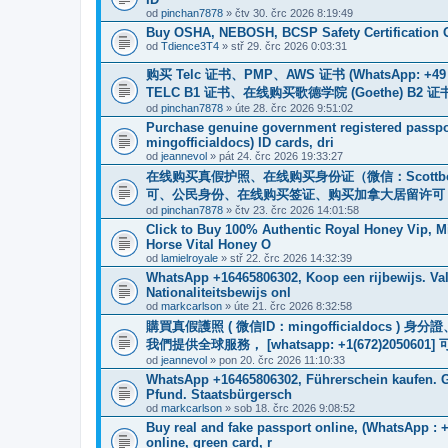
od
pinchan7878
» čtv 30. črc 2026 8:19:49
Buy OSHA, NEBOSH, BCSP Safety Certification O
od
Tdience3T4
» stř 29. črc 2026 0:03:31
购买 Telc 证书、PMP、AWS 证书 (WhatsApp: +4
TELC B1 证书、在线购买歌德学院 (Goethe) 
od
pinchan7878
» úte 28. črc 2026 9:51:02
Purchase genuine government registered passpor
mingofficialdocs) ID cards, dri
od
jeannevol
» pát 24. črc 2026 19:33:27
在线购买真假护照、在线购买身份证（微信：Scottb
可、公民身份、在线购买签证、购买加拿大居留许可 WhatsApp：
od
pinchan7878
» čtv 23. črc 2026 14:01:58
Click to Buy 100% Authentic Royal Honey Vip, M
Horse Vital Honey O
od
lamielroyale
» stř 22. črc 2026 14:32:39
WhatsApp +16465806302, Koop een rijbewijs. Val
Nationaliteitsbewijs onl
od
markcarlson
» úte 21. črc 2026 8:32:58
購買真假護照 ( 微信ID：mingofficialdoc
我們提供全球服務， [whatsapp: +1(672)205
od
jeannevol
» pon 20. črc 2026 11:10:33
WhatsApp +16465806302, Führerschein kaufen. G
Pfund. Staatsbürgersch
od
markcarlson
» sob 18. črc 2026 9:08:52
Buy real and fake passport online, (WhatsApp : 
online, green card, r