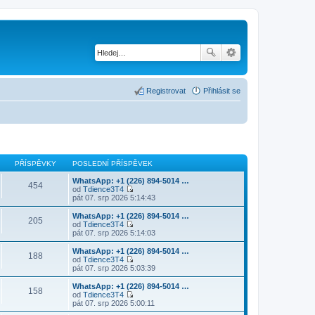
Registrovat
Přihlásit se
PŘÍSPĚVKY
POSLEDNÍ PŘÍSPĚVEK
WhatsApp: +1 (226) 894-5014​ …
454
od
Tdience3T4
Z
pát 07. srp 2026 5:14:43
o
b
WhatsApp: +1 (226) 894-5014​ …
205
r
od
Tdience3T4
a
Z
pát 07. srp 2026 5:14:03
z
o
i
b
WhatsApp: +1 (226) 894-5014​ …
188
t
r
od
Tdience3T4
p
a
Z
pát 07. srp 2026 5:03:39
o
z
o
s
i
b
WhatsApp: +1 (226) 894-5014​ …
l
158
t
r
od
Tdience3T4
e
p
a
Z
pát 07. srp 2026 5:00:11
d
o
z
o
n