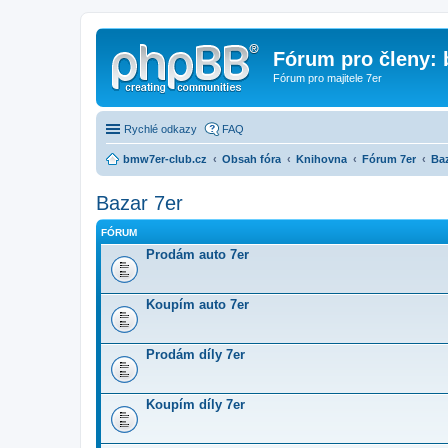
Fórum pro členy:
Fórum pro majitele 7er
Rychlé odkazy
FAQ
bmw7er-club.cz
Obsah fóra
Knihovna
Fórum 7er
Baz
Bazar 7er
FÓRUM
Prodám auto 7er
Koupím auto 7er
Prodám díly 7er
Koupím díly 7er