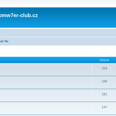
 bmw7er-club.cz
ar 7er
TÉMATA
324
160
181
147