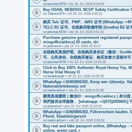
od
pinchan7878
» čtv 30. črc 2026 8:19:49
Buy OSHA, NEBOSH, BCSP Safety Certification O
od
Tdience3T4
» stř 29. črc 2026 0:03:31
购买 Telc 证书、PMP、AWS 证书 (WhatsApp: +4
TELC B1 证书、在线购买歌德学院 (Goethe) 
od
pinchan7878
» úte 28. črc 2026 9:51:02
Purchase genuine government registered passpor
mingofficialdocs) ID cards, dri
od
jeannevol
» pát 24. črc 2026 19:33:27
在线购买真假护照、在线购买身份证（微信：Scottb
可、公民身份、在线购买签证、购买加拿大居留许可 WhatsApp：
od
pinchan7878
» čtv 23. črc 2026 14:01:58
Click to Buy 100% Authentic Royal Honey Vip, M
Horse Vital Honey O
od
lamielroyale
» stř 22. črc 2026 14:32:39
WhatsApp +16465806302, Koop een rijbewijs. Val
Nationaliteitsbewijs onl
od
markcarlson
» úte 21. črc 2026 8:32:58
購買真假護照 ( 微信ID：mingofficialdoc
我們提供全球服務， [whatsapp: +1(672)205
od
jeannevol
» pon 20. črc 2026 11:10:33
WhatsApp +16465806302, Führerschein kaufen. G
Pfund. Staatsbürgersch
od
markcarlson
» sob 18. črc 2026 9:08:52
Buy real and fake passport online, (WhatsApp : 
online, green card, r