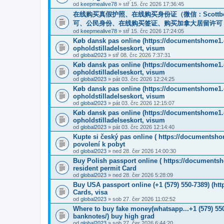
od
keepmealive78
» stř 15. črc 2026 17:36:45
在线购买真假护照、在线购买身份证（微信：Scottb
可、公民身份、在线购买签证、购买加拿大居留许可 （微信：Scot
od
keepmealive78
» stř 15. črc 2026 17:24:05
Køb dansk pas online (https://documentshome1.c
opholdstilladelseskort, visum
od
global2023
» stř 08. črc 2026 7:37:31
Køb dansk pas online (https://documentshome1.c
opholdstilladelseskort, visum
od
global2023
» pát 03. črc 2026 12:24:25
Køb dansk pas online (https://documentshome1.c
opholdstilladelseskort, visum
od
global2023
» pát 03. črc 2026 12:15:07
Køb dansk pas online (https://documentshome1.c
opholdstilladelseskort, visum
od
global2023
» pát 03. črc 2026 12:14:40
Kupte si český pas online ( https://documentsho
povolení k pobyt
od
global2023
» ned 28. čer 2026 14:00:30
Buy Polish passport online ( https://documentsh
resident permit Card
od
global2023
» ned 28. čer 2026 5:28:09
Buy USA passport online (+1 (579) 550-7389) (ht
Cards, visa
od
global2023
» sob 27. čer 2026 11:02:52
Where to buy fake money(whatsapp...+1 (579) 550
banknotes/) buy high grad
od
global2023
» sob 27. čer 2026 6:44:20