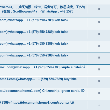
owers44）、购买驾照、绿卡、居留许可、雅思成绩、工作许
0
tbowers44）, (WhatsApp : +49 1575
om)(whatsapp... +1 (579) 550-7389) køb falsk
0
om)(whatsapp... +1 (579) 550-7389) køb falsk
0
om)(whatsapp... +1 (579) 550-7389) køb falsk
0
om)(whatsapp... +1 (579) 550-7389) køb falsk
0
me1.com)(whatsapp... +1 (579) 550-7389) kupte si falešné
0
ome1.com)(whatsapp... +1 (579) 550-7389) buy fake
0
tps://documentshome1.com) Citizenship, green cards, ID
0
-7389) ‪(https://documentshome1.com/counterfeit-
1