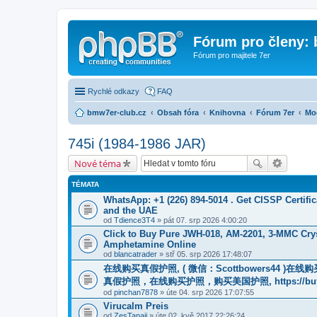
Fórum pro členy:
Fórum pro majitele 7er
Rychlé odkazy
FAQ
bmw7er-club.cz
Obsah fóra
Knihovna
Fórum 7er
Mo
745i (1984-1986 JAR)
Nové téma
TÉMATA
WhatsApp: +1 (226) 894-5014​ . Get CISSP Certif
and the UAE
od
Tdience3T4
» pát 07. srp 2026 4:00:20
Click to Buy Pure JWH-018, AM-2201, 3-MMC Cry
Amphetamine Online
od
blancatrader
» stř 05. srp 2026 17:48:07
在线购买真假护照, ( 微信：Scottbowers44 )
真假护照，在线购买护照，购买美国护照, https://buyreal
od
pinchan7878
» úte 04. srp 2026 17:07:55
Virucalm Preis
od
ZesTanaji
» úte 02. kvě 2017 22:26:24