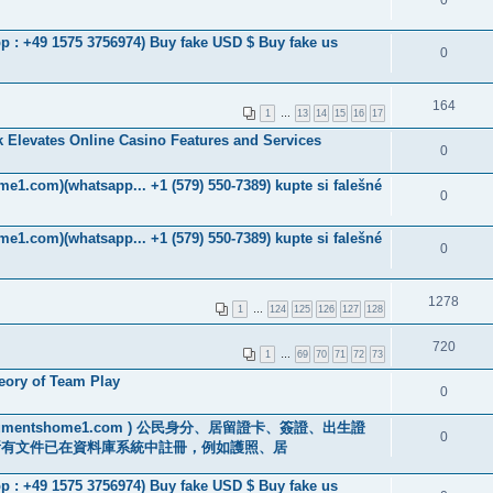
 : +49 1575 3756974) Buy fake USD $ Buy fake us
0
164
1
…
13
14
15
16
17
 Elevates Online Casino Features and Services
0
me1.com)(whatsapp... +1 (579) 550-7389) kupte si falešné
0
me1.com)(whatsapp... +1 (579) 550-7389) kupte si falešné
0
1278
1
…
124
125
126
127
128
720
1
…
69
70
71
72
73
eory of Team Play
0
://documentshome1.com ) 公民身分、居留證卡、簽證、出生證
0
所有文件已在資料庫系統中註冊，例如護照、居
 : +49 1575 3756974) Buy fake USD $ Buy fake us