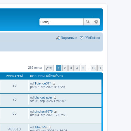
Registrovat
Přihlásit se
289 témat
1
2
3
4
5
…
12
ZOBRAZENÍ
POSLEDNÍ PŘÍSPĚVEK
od
Tdience3T4
28
Z
pát 07. srp 2026 4:00:20
o
b
r
od
blancatrader
76
a
Z
stř 05. srp 2026 17:48:07
z
o
i
b
t
r
od
pinchan7878
65
p
a
Z
úte 04. srp 2026 17:07:55
o
z
o
s
i
b
l
t
r
od
AlbertPaf
e
p
a
485613
Z
pon 03. srp 2026 14:34:01