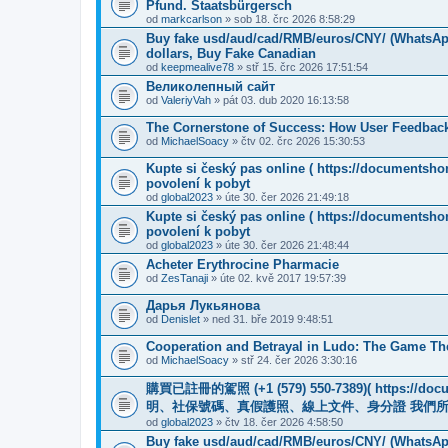
Pfund. Staatsbürgersch
od
markcarlson
» sob 18. črc 2026 8:58:29
Buy fake usd/aud/cad/RMB/euros/CNY/ (WhatsApp
dollars, Buy Fake Canadian
od
keepmealive78
» stř 15. črc 2026 17:51:54
Великолепный сайт
od
ValeriyVah
» pát 03. dub 2020 16:13:58
The Cornerstone of Success: How User Feedback
od
MichaelSoacy
» čtv 02. črc 2026 15:30:53
Kupte si český pas online ( https://documentsho
povolení k pobyt
od
global2023
» úte 30. čer 2026 21:49:18
Kupte si český pas online ( https://documentsho
povolení k pobyt
od
global2023
» úte 30. čer 2026 21:48:44
Acheter Erythrocine Pharmacie
od
ZesTanaji
» úte 02. kvě 2017 19:57:39
Дарья Лукьянова
od
Denislet
» ned 31. bře 2019 9:48:51
Cooperation and Betrayal in Ludo: The Game Th
od
MichaelSoacy
» stř 24. čer 2026 3:30:16
購買已註冊的駕照 (+1 (579) 550-7389)( https
明、社保號碼、真假護照、線上文件、身分證 我們
od
global2023
» čtv 18. čer 2026 4:58:50
Buy fake usd/aud/cad/RMB/euros/CNY/ (WhatsApp