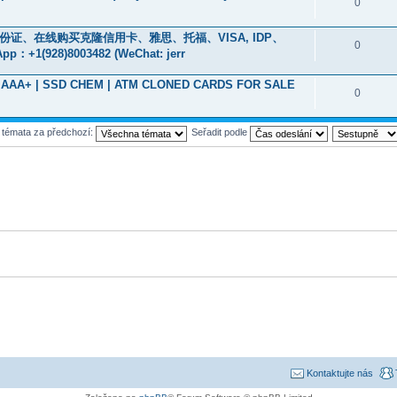
0
、身份证、在线购买克隆信用卡、雅思、托福、VISA, IDP、
0
928)8003482 (WeChat: jerr
ade AAA+ | SSD CHEM | ATM CLONED CARDS FOR SALE
0
t témata za předchozí:
Seřadit podle
Kontaktujte nás