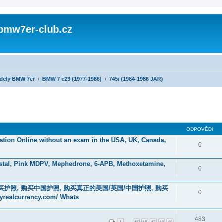
 bmw7er-club.cz
dely BMW 7er
BMW 7 e23 (1977-1986)
745i (1984-1986 JAR)
ODPOVĚDI
ication Online without an exam in the USA, UK, Canada,
0
stal, Pink MDPV, Mephedrone, 6-APB, Methoxetamine,
0
在线购买护照, 购买中国护照, 购买真正的美国/英国/中国护照, 购买
0
currency.com/ Whats
483