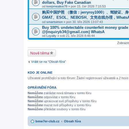
dollars, Buy Fake Canadian
od
keepmealive78
» pon 15. čer 2026 7:15:53
购买中国护照 （微信：jerryroy1000）、驾驶证
GMAT、ESOL、NEBOSH、文凭在线办理，WhatsApp：+1(
od
smartsimon
» pon 30. bře 2026 13:07:43
Buy 100% undetectable counterfeit money gr
@(inquiryb34@gmail.com) WhatsA
od
Loyalty
» sob 21. bře 2026 8:46:44
Zobrazi
Nové téma
Vrátit se na “Obsah fóra”
KDO JE ONLINE
Uživatelé prohlížející si toto fórum: Žádní registrovaní uživatelé a 2 hosti
OPRÁVNĚNÍ FÓRA
Nemůžete
zakládat nová témata v tomto fóru
Nemůžete
odpovídat v tomto fóru
Nemůžete
upravovat své příspěvky v tomto fóru
Nemůžete
mazat své příspěvky v tomto fóru
Nemůžete
přikládat soubory v tomto fóru
bmw7er-club.cz
Obsah fóra