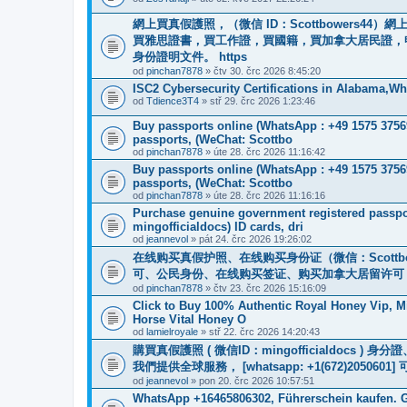
網上買真假護照，（微信 ID：Scottbowers
買雅思證書，買工作證，買國籍，買加拿大居民證，
身份證明文件。 https
od
pinchan7878
» čtv 30. črc 2026 8:45:20
ISC2 Cybersecurity Certifications in Alabama,
od
Tdience3T4
» stř 29. črc 2026 1:23:46
Buy passports online (WhatsApp : +49 1575 3756
passports, (WeChat: Scottbo
od
pinchan7878
» úte 28. črc 2026 11:16:42
Buy passports online (WhatsApp : +49 1575 3756
passports, (WeChat: Scottbo
od
pinchan7878
» úte 28. črc 2026 11:16:16
Purchase genuine government registered passpor
mingofficialdocs) ID cards, dri
od
jeannevol
» pát 24. črc 2026 19:26:02
在线购买真假护照、在线购买身份证（微信：Scottb
可、公民身份、在线购买签证、购买加拿大居留许可 WhatsApp：
od
pinchan7878
» čtv 23. črc 2026 15:16:09
Click to Buy 100% Authentic Royal Honey Vip, M
Horse Vital Honey O
od
lamielroyale
» stř 22. črc 2026 14:20:43
購買真假護照 ( 微信ID：mingofficialdoc
我們提供全球服務， [whatsapp: +1(672)205
od
jeannevol
» pon 20. črc 2026 10:57:51
WhatsApp +16465806302, Führerschein kaufen. G