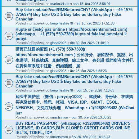
Poslední příspěvek od
markcarlson
«
sob 18. črc 2026 8:58:01
Buy fake usd/aud/cad/RMB/euros/CNY/ (WhatsApp : +49 1575
3756974) Buy fake USD $ Buy fake us dollars, Buy Fake
Canadian
Poslední příspěvek od
keepmealive78
«
stř 15. črc 2026 17:51:33
Kupte si český pas online ( https://documentshome1.com)
(whatsapp... +1 (579) 550-7389) kupte si falešné povolení k
pobyt
Poslední příspěvek od
global2023
«
úte 30. čer 2026 21:48:19
購買已註冊的駕照 (+1 (579) 550-7389)(
https://documentshome1.com ) 公民身分、居留證卡、簽證、出
生證明、社保號碼、真假護照、線上文件、身分證 我們所有文件已
在資料庫系統中註冊，例如護照、居
Poslední příspěvek od
global2023
«
čtv 18. čer 2026 4:58:23
Buy fake usd/aud/cad/RMB/euros/CNY/ (WhatsApp : +49 1575
3756974) Buy fake USD $ Buy fake us dollars, Buy Fake
Canadian
Poslední příspěvek od
keepmealive78
«
pon 15. čer 2026 7:18:05
购买中国护照 （微信：jerryroy1000）、驾驶证、身份证、在线购
买克隆信用卡、雅思、托福、VISA, IDP、GMAT、ESOL、
NEBOSH、文凭在线办理，WhatsApp：+1(928)8003482 (WeChat:
jerr
Poslední příspěvek od
smartsimon
«
pon 30. bře 2026 13:05:21
BUY REAL PASSPORT (whatsapp: +19288003482) DRIVER’S
LICENSE, ID CARDS,BUY CLONED CREDIT CARDS ONLINE,
IELTS, TOEFL, IDP,
Poslední příspěvek od
smartsimon
«
čtv 26. bře 2026 18:15:43