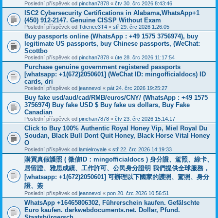
Poslední příspěvek od
pinchan7878
«
čtv 30. črc 2026 8:43:46
ISC2 Cybersecurity Certifications in Alabama,WhatsApp+1
(450) 912-2147. Genuine CISSP Without Exam
Poslední příspěvek od
Tdience3T4
«
stř 29. črc 2026 1:26:05
Buy passports online (WhatsApp : +49 1575 3756974), buy
legitimate US passports, buy Chinese passports, (WeChat:
Scottbo
Poslední příspěvek od
pinchan7878
«
úte 28. črc 2026 11:17:54
Purchase genuine government registered passports
[whatsapp: +1(672)2050601] (WeChat ID: mingofficialdocs) ID
cards, dri
Poslední příspěvek od
jeannevol
«
pát 24. črc 2026 19:25:27
Buy fake usd/aud/cad/RMB/euros/CNY/ (WhatsApp : +49 1575
3756974) Buy fake USD $ Buy fake us dollars, Buy Fake
Canadian
Poslední příspěvek od
pinchan7878
«
čtv 23. črc 2026 15:14:17
Click to Buy 100% Authentic Royal Honey Vip, Miel Royal Du
Soudan, Black Bull Dont Quit Honey, Black Horse Vital Honey
O
Poslední příspěvek od
lamielroyale
«
stř 22. črc 2026 14:19:33
購買真假護照 ( 微信ID：mingofficialdocs ) 身分證、駕照、綠卡、
居留證、雅思成績、工作許可、公民身分證明 我們提供全球服務，
[whatsapp: +1(672)2050601] 可辦理以下國家的護照、駕照、身分
證、簽
Poslední příspěvek od
jeannevol
«
pon 20. črc 2026 10:56:51
WhatsApp +16465806302, Führerschein kaufen. Gefälschte
Euro kaufen. darkwebdocuments.net. Dollar, Pfund.
Staatsbürgersch