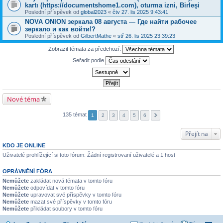
kartı (https://documentshome1.com), oturma izni, Birleşi
Poslední příspěvek od
global2023
«
čtv 27. lis 2025 9:43:41
NOVA ONION зеркала 08 августа — Где найти рабочее
зеркало и как войти!?
Poslední příspěvek od
GilbertMathe
«
stř 26. lis 2025 23:39:23
Zobrazit témata za předchozí:
Seřadit podle
Nové téma
135 témat
1
2
3
4
5
6
Přejít na
KDO JE ONLINE
Uživatelé prohlížející si toto fórum: Žádní registrovaní uživatelé a 1 host
OPRÁVNĚNÍ FÓRA
Nemůžete
zakládat nová témata v tomto fóru
Nemůžete
odpovídat v tomto fóru
Nemůžete
upravovat své příspěvky v tomto fóru
Nemůžete
mazat své příspěvky v tomto fóru
Nemůžete
přikládat soubory v tomto fóru