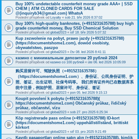
Buy 100% undetectable counterfeit money grade AAA+ | SSD
CHEM | ATM CLONED CARDS FOR SALE
@(inquiryb34@gmail.com) WhatsA
Poslední příspěvek od
Loyalty
«
sob 21. bře 2026 8:37:02
Buy 100% high-quality banknotes, ‪(+4915231635788‬) buy high
grade counterfeit money, Buy SSD Chemical Solution
Poslední příspěvek od
global2023
«
stř 18. bře 2026 5:07:32
Kup zezwolenie na pobyt, prawo jazdy (+4915231635788)
(https://documentshome1.com), dowód osobisty,
obywatelstwo, paszpo
Poslední příspěvek od
global2023
«
čtv 08. led 2026 8:41:11
казино с минимальным депозитом 20 рублей 2024
Poslední příspěvek od
казино со 100 рублей
«
úte 06. led 2026 10:05:09
购买居留许可、驾驶执照（+4915231635788）
（https://documentshome1.com）、身份证、公民身份证明、护
照、签证、出生证明、社保号码等。 我们所有证件均已在数据库系
统中注册，例如护照、居留许可、身份证、签证
Poslední příspěvek od
global2023
«
pon 05. led 2026 9:15:13
Koupit povolení k pobytu (+4915231635788)(
https://documentshome1.com) Občanský průkaz, řidičský
průkaz, občanství, vízu
Poslední příspěvek od
global2023
«
sob 27. pro 2025 6:25:34
Köp registrerade pass online (+4915231635788) ID-kort
(https://documentshome1.com) uppehållstillstånd, brittiskt
körkort
Poslední příspěvek od
global2023
«
stř 03. pro 2025 9:21:49
Kayıtlı pasaportları online satın alın (+4915231635788), kimlik