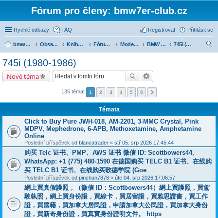
Fórum pro členy: bmw7er-club.cz
Rychlé odkazy
FAQ
Registrovat
Přihlásit se
bmw7er-club.cz
Obsah fóra
Knihovna
Fórum 7er
Modely BMW 7er
BMW 7 e23 (1977-1986)
745i (1980-1986)
led
745i (1980-1986)
at
Nové téma
135 témat
1
2
3
4
5
6
Témata
Click to Buy Pure JWH-018, AM-2201, 3-MMC Crystal, Pink
MDPV, Mephedrone, 6-APB, Methoxetamine, Amphetamine
Online
Poslední příspěvek od
blancatrader
«
stř 05. srp 2026 17:45:44
购买 Telc 证书、PMP、AWS 证书 微信 ID: Scottbowers44,
WhatsApp: +1 (775) 480-1590 在德国购买 TELC B1 证书、在线购
买 TELC B1 证书、在线购买歌德学院 (Goe
Poslední příspěvek od
pinchan7878
«
úte 04. srp 2026 17:06:57
網上買真假護照，（微信 ID：Scottbowers44）網上買護照，買駕
駛執照，網上買身份證，買綠卡，買居留證，買雅思證書，買工作
證，買國籍，買加拿大居民證，申請加拿大公民證，買加拿大身份
證，買新奇身份證，買真實身份證明文件。 https