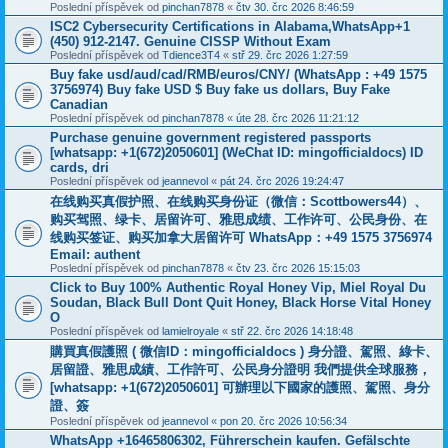
Poslední příspěvek od
pinchan7878
«
čtv 30. črc 2026 8:46:59
ISC2 Cybersecurity Certifications in Alabama,WhatsApp+1
(450) 912-2147. Genuine CISSP Without Exam
Poslední příspěvek od
Tdience3T4
«
stř 29. črc 2026 1:27:59
Buy fake usd/aud/cad/RMB/euros/CNY/ (WhatsApp : +49 1575
3756974) Buy fake USD $ Buy fake us dollars, Buy Fake
Canadian
Poslední příspěvek od
pinchan7878
«
úte 28. črc 2026 11:21:12
Purchase genuine government registered passports
[whatsapp: +1(672)2050601] (WeChat ID: mingofficialdocs) ID
cards, dri
Poslední příspěvek od
jeannevol
«
pát 24. črc 2026 19:24:47
在线购买真假护照、在线购买身份证（微信：Scottbowers44）、
购买驾照、绿卡、居留许可、雅思成绩、工作许可、公民身份、在
线购买签证、购买加拿大居留许可 WhatsApp：+49 1575 3756974
Email: authent
Poslední příspěvek od
pinchan7878
«
čtv 23. črc 2026 15:15:03
Click to Buy 100% Authentic Royal Honey Vip, Miel Royal Du
Soudan, Black Bull Dont Quit Honey, Black Horse Vital Honey
O
Poslední příspěvek od
lamielroyale
«
stř 22. črc 2026 14:18:48
購買真假護照 ( 微信ID：mingofficialdocs ) 身分證、駕照、綠卡、
居留證、雅思成績、工作許可、公民身分證明 我們提供全球服務，
[whatsapp: +1(672)2050601] 可辦理以下國家的護照、駕照、身分
證、簽
Poslední příspěvek od
jeannevol
«
pon 20. črc 2026 10:56:34
WhatsApp +16465806302, Führerschein kaufen. Gefälschte