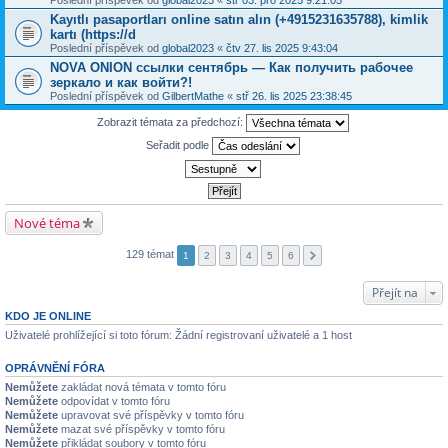
Poslední příspěvek od
global2023
«
stř 03. pro 2025 9:21:05
Kayıtlı pasaportları online satın alın (+4915231635788), kimlik
kartı (https://d
Poslední příspěvek od
global2023
«
čtv 27. lis 2025 9:43:04
NOVA ONION ссылки сентябрь — Как получить рабочее
зеркало и как войти?!
Poslední příspěvek od
GilbertMathe
«
stř 26. lis 2025 23:38:45
Zobrazit témata za předchozí:
Seřadit podle
Nové téma
129 témat
1
2
3
4
5
6
Přejít na
KDO JE ONLINE
Uživatelé prohlížející si toto fórum: Žádní registrovaní uživatelé a 1 host
OPRÁVNĚNÍ FÓRA
Nemůžete
zakládat nová témata v tomto fóru
Nemůžete
odpovídat v tomto fóru
Nemůžete
upravovat své příspěvky v tomto fóru
Nemůžete
mazat své příspěvky v tomto fóru
Nemůžete
přikládat soubory v tomto fóru