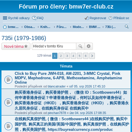
Fórum pro členy: bmw7er-club.cz
Rychlé odkazy
FAQ
Registrovat
Přihlásit se
bmw7er-club.cz
Obsah fóra
Knihovna
Fórum 7er
Modely BMW 7er
BMW 7 e23 (1977-1986)
735i (1979-1986)
led
735i (1979-1986)
at
Nové téma
129 témat
1
2
3
4
5
6
Témata
Click to Buy Pure JWH-018, AM-2201, 3-MMC Crystal, Pink
MDPV, Mephedrone, 6-APB, Methoxetamine, Amphetamine
Online
Poslední příspěvek od
blancatrader
«
stř 05. srp 2026 17:45:10
购买香港身份证，购买香港护照，（微信 ID：Scottbowers44）如
何申请香港身份证？申请香港身份证，何时以及如何申请身份证，
购买香港身份证（HKID），购买香港身份证（HKID），购买香港永
久居民身份证，在线购买身份证 在线购买中
Poslední příspěvek od
pinchan7878
«
úte 04. srp 2026 17:08:35
在线购买真假护照, ( 微信：Scottbowers44 )在线购买护照, 购买中
国护照, 购买真正的美国/英国/中国护照, 购买真假护照，在线购买护
照，购买美国护照, https://buyrealcurrency.com/produc