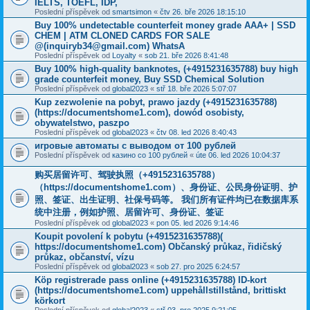
IELTS, TOEFL, IDP,
Poslední příspěvek od
smartsimon
«
čtv 26. bře 2026 18:15:10
Buy 100% undetectable counterfeit money grade AAA+ | SSD
CHEM | ATM CLONED CARDS FOR SALE
@(inquiryb34@gmail.com) WhatsA
Poslední příspěvek od
Loyalty
«
sob 21. bře 2026 8:41:48
Buy 100% high-quality banknotes, ‪(+4915231635788‬) buy high
grade counterfeit money, Buy SSD Chemical Solution
Poslední příspěvek od
global2023
«
stř 18. bře 2026 5:07:07
Kup zezwolenie na pobyt, prawo jazdy (+4915231635788)
(https://documentshome1.com), dowód osobisty,
obywatelstwo, paszpo
Poslední příspěvek od
global2023
«
čtv 08. led 2026 8:40:43
игровые автоматы с выводом от 100 рублей
Poslední příspěvek od
казино со 100 рублей
«
úte 06. led 2026 10:04:37
购买居留许可、驾驶执照（+4915231635788）
（https://documentshome1.com）、身份证、公民身份证明、护
照、签证、出生证明、社保号码等。 我们所有证件均已在数据库系
统中注册，例如护照、居留许可、身份证、签证
Poslední příspěvek od
global2023
«
pon 05. led 2026 9:14:46
Koupit povolení k pobytu (+4915231635788)(
https://documentshome1.com) Občanský průkaz, řidičský
průkaz, občanství, vízu
Poslední příspěvek od
global2023
«
sob 27. pro 2025 6:24:57
Köp registrerade pass online (+4915231635788) ID-kort
(https://documentshome1.com) uppehållstillstånd, brittiskt
körkort