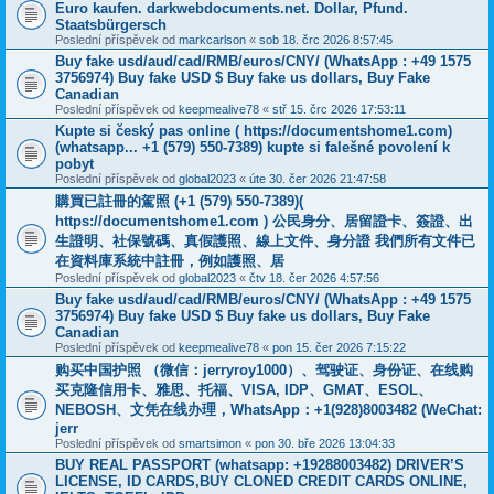
Euro kaufen. darkwebdocuments.net. Dollar, Pfund.
Staatsbürgersch
Poslední příspěvek od
markcarlson
«
sob 18. črc 2026 8:57:45
Buy fake usd/aud/cad/RMB/euros/CNY/ (WhatsApp : +49 1575
3756974) Buy fake USD $ Buy fake us dollars, Buy Fake
Canadian
Poslední příspěvek od
keepmealive78
«
stř 15. črc 2026 17:53:11
Kupte si český pas online ( https://documentshome1.com)
(whatsapp... +1 (579) 550-7389) kupte si falešné povolení k
pobyt
Poslední příspěvek od
global2023
«
úte 30. čer 2026 21:47:58
購買已註冊的駕照 (+1 (579) 550-7389)(
https://documentshome1.com ) 公民身分、居留證卡、簽證、出
生證明、社保號碼、真假護照、線上文件、身分證 我們所有文件已
在資料庫系統中註冊，例如護照、居
Poslední příspěvek od
global2023
«
čtv 18. čer 2026 4:57:56
Buy fake usd/aud/cad/RMB/euros/CNY/ (WhatsApp : +49 1575
3756974) Buy fake USD $ Buy fake us dollars, Buy Fake
Canadian
Poslední příspěvek od
keepmealive78
«
pon 15. čer 2026 7:15:22
购买中国护照 （微信：jerryroy1000）、驾驶证、身份证、在线购
买克隆信用卡、雅思、托福、VISA, IDP、GMAT、ESOL、
NEBOSH、文凭在线办理，WhatsApp：+1(928)8003482 (WeChat:
jerr
Poslední příspěvek od
smartsimon
«
pon 30. bře 2026 13:04:33
BUY REAL PASSPORT (whatsapp: +19288003482) DRIVER’S
LICENSE, ID CARDS,BUY CLONED CREDIT CARDS ONLINE,