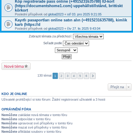
Köp registrerade pass online (+4915231635788) ID-kort
(https://documentshome1.com) uppehållstillstånd, brittiskt
körkort
Poslední příspěvek od
global2023
«
stř 03. pro 2025 9:21:05
Kayıtlı pasaportları online satın alın (+4915231635788), kimlik
kartı (https://d
Poslední příspěvek od
global2023
«
čtv 27. lis 2025 9:43:04
Zobrazit témata za předchozí:
Seřadit podle
Nové téma
130 témat
1
2
3
4
5
6
Přejít na
KDO JE ONLINE
Uživatelé prohlížející si toto fórum: Žádní registrovaní uživatelé a 3 hosti
OPRÁVNĚNÍ FÓRA
Nemůžete
zakládat nová témata v tomto fóru
Nemůžete
odpovídat v tomto fóru
Nemůžete
upravovat své příspěvky v tomto fóru
Nemůžete
mazat své příspěvky v tomto fóru
Nemůžete
přikládat soubory v tomto fóru