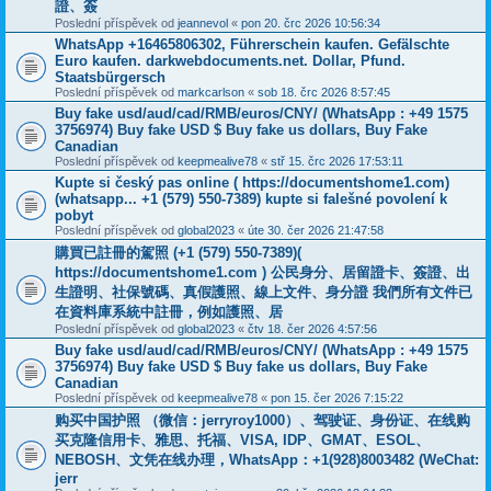
證、簽
Poslední příspěvek od
jeannevol
«
pon 20. črc 2026 10:56:34
WhatsApp +16465806302, Führerschein kaufen. Gefälschte
Euro kaufen. darkwebdocuments.net. Dollar, Pfund.
Staatsbürgersch
Poslední příspěvek od
markcarlson
«
sob 18. črc 2026 8:57:45
Buy fake usd/aud/cad/RMB/euros/CNY/ (WhatsApp : +49 1575
3756974) Buy fake USD $ Buy fake us dollars, Buy Fake
Canadian
Poslední příspěvek od
keepmealive78
«
stř 15. črc 2026 17:53:11
Kupte si český pas online ( https://documentshome1.com)
(whatsapp... +1 (579) 550-7389) kupte si falešné povolení k
pobyt
Poslední příspěvek od
global2023
«
úte 30. čer 2026 21:47:58
購買已註冊的駕照 (+1 (579) 550-7389)(
https://documentshome1.com ) 公民身分、居留證卡、簽證、出
生證明、社保號碼、真假護照、線上文件、身分證 我們所有文件已
在資料庫系統中註冊，例如護照、居
Poslední příspěvek od
global2023
«
čtv 18. čer 2026 4:57:56
Buy fake usd/aud/cad/RMB/euros/CNY/ (WhatsApp : +49 1575
3756974) Buy fake USD $ Buy fake us dollars, Buy Fake
Canadian
Poslední příspěvek od
keepmealive78
«
pon 15. čer 2026 7:15:22
购买中国护照 （微信：jerryroy1000）、驾驶证、身份证、在线购
买克隆信用卡、雅思、托福、VISA, IDP、GMAT、ESOL、
NEBOSH、文凭在线办理，WhatsApp：+1(928)8003482 (WeChat:
jerr