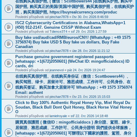
在线购买真假护照, ( 微信：Scottbowers44 )在线购买护照, 购买中
国护照, 购买真正的美国/英国/中国护照, 购买真假护照，在线购买护
照，购买美国护照, https://buyrealcurrency.com/produc
Poslední příspěvek od
pinchan7878
«
čtv 30. črc 2026 8:46:59
ISC2 Cybersecurity Certifications in Alabama,WhatsApp+1
(450) 912-2147. Genuine CISSP Without Exam
Poslední příspěvek od
Tdience3T4
«
stř 29. črc 2026 1:27:59
Buy fake usd/aud/cad/RMB/euros/CNY/ (WhatsApp : +49 1575
3756974) Buy fake USD $ Buy fake us dollars, Buy Fake
Canadian
Poslední příspěvek od
pinchan7878
«
úte 28. črc 2026 11:21:12
Purchase genuine government registered passports
[whatsapp: +1(672)2050601] (WeChat ID: mingofficialdocs) ID
cards, dri
Poslední příspěvek od
jeannevol
«
pát 24. črc 2026 19:24:47
在线购买真假护照、在线购买身份证（微信：Scottbowers44）、
购买驾照、绿卡、居留许可、雅思成绩、工作许可、公民身份、在
线购买签证、购买加拿大居留许可 WhatsApp：+49 1575 3756974
Email: authent
Poslední příspěvek od
pinchan7878
«
čtv 23. črc 2026 15:15:03
Click to Buy 100% Authentic Royal Honey Vip, Miel Royal Du
Soudan, Black Bull Dont Quit Honey, Black Horse Vital Honey
O
Poslední příspěvek od
lamielroyale
«
stř 22. črc 2026 14:18:48
購買真假護照 ( 微信ID：mingofficialdocs ) 身分證、駕照、綠卡、
居留證、雅思成績、工作許可、公民身分證明 我們提供全球服務，
[whatsapp: +1(672)2050601] 可辦理以下國家的護照、駕照、身分