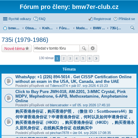
Fórum pro členy: bmw7er-club.cz
Rychlé odkazy
FAQ
Registrovat
Přihlásit se
bmw7er-club.cz
Obsah fóra
Knihovna
Fórum 7er
Modely BMW 7er
BMW 7 e23 (1977-1986)
735i (1979-1986)
led
735i (1979-1986)
at
Nové téma
130 témat
1
2
3
4
5
6
Témata
WhatsApp: +1 (226) 894-5014​ . Get CISSP Certification Online
without an exam in the USA, UK, Canada, and the UAE
Poslední příspěvek od
Tdience3T4
«
pát 07. srp 2026 4:15:23
Click to Buy Pure JWH-018, AM-2201, 3-MMC Crystal, Pink
MDPV, Mephedrone, 6-APB, Methoxetamine, Amphetamine
Online
Poslední příspěvek od
blancatrader
«
stř 05. srp 2026 17:45:10
购买香港身份证，购买香港护照，（微信 ID：Scottbowers44）如
何申请香港身份证？申请香港身份证，何时以及如何申请身份证，
购买香港身份证（HKID），购买香港身份证（HKID），购买香港永
久居民身份证，在线购买身份证 在线购买中
Poslední příspěvek od
pinchan7878
«
úte 04. srp 2026 17:08:35