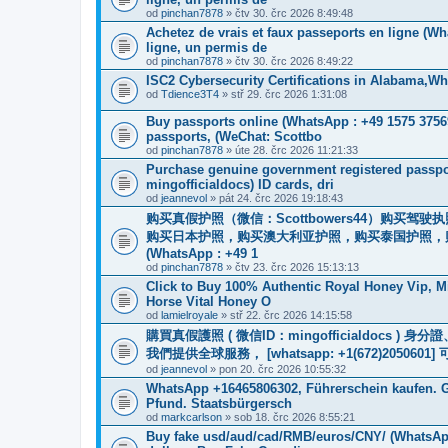
od
pinchan7878
» čtv 30. črc 2026 8:49:48
Achetez de vrais et faux passeports en ligne (W
ligne, un permis de
od
pinchan7878
» čtv 30. črc 2026 8:49:22
ISC2 Cybersecurity Certifications in Alabama,
od
Tdience3T4
» stř 29. črc 2026 1:31:08
Buy passports online (WhatsApp : +49 1575 3756
passports, (WeChat: Scottbo
od
pinchan7878
» úte 28. črc 2026 11:21:33
Purchase genuine government registered passpor
mingofficialdocs) ID cards, dri
od
jeannevol
» pát 24. črc 2026 19:18:43
购买真假护照（微信：Scottbowers44）购买
购买日本护照，购买澳大利亚护照，购买泰国护照，
(WhatsApp : +49 1
od
pinchan7878
» čtv 23. črc 2026 15:13:13
Click to Buy 100% Authentic Royal Honey Vip, M
Horse Vital Honey O
od
lamielroyale
» stř 22. črc 2026 14:15:58
購買真假護照 ( 微信ID：mingofficialdoc
我們提供全球服務， [whatsapp: +1(672)205
od
jeannevol
» pon 20. črc 2026 10:55:32
WhatsApp +16465806302, Führerschein kaufen. G
Pfund. Staatsbürgersch
od
markcarlson
» sob 18. črc 2026 8:55:21
Buy fake usd/aud/cad/RMB/euros/CNY/ (WhatsApp