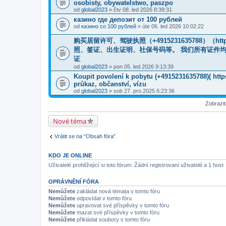
osobisty, obywatelstwo, paszpo
od
global2023
» čtv 08. led 2026 8:39:31
казино где депозит от 100 рублей
od
казино со 100 рублей
» úte 06. led 2026 10:02:22
购买居留许可、驾驶执照（+4915231635788）（htt
照、签证、出生证明、社保号码等。 我们所有证件
证
od
global2023
» pon 05. led 2026 9:13:39
Koupit povolení k pobytu (+4915231635788)( ht
průkaz, občanství, vízu
od
global2023
» sob 27. pro 2025 6:23:36
Zobrazi
Nové téma
Vrátit se na “Obsah fóra”
KDO JE ONLINE
Uživatelé prohlížející si toto fórum: Žádní registrovaní uživatelé a 1 host
OPRÁVNĚNÍ FÓRA
Nemůžete
zakládat nová témata v tomto fóru
Nemůžete
odpovídat v tomto fóru
Nemůžete
upravovat své příspěvky v tomto fóru
Nemůžete
mazat své příspěvky v tomto fóru
Nemůžete
přikládat soubory v tomto fóru