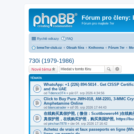
Fórum pro členy:
Fórum pro majitele 7er
Rychlé odkazy
FAQ
bmw7er-club.cz
Obsah fóra
Knihovna
Fórum 7er
Mo
730i (1979-1986)
Nové téma
TÉMATA
WhatsApp: +1 (226) 894-5014​ . Get CISSP Certif
and the UAE
od
Tdience3T4
» pát 07. srp 2026 4:34:56
Click to Buy Pure JWH-018, AM-2201, 3-MMC Cry
Amphetamine Online
od
blancatrader
» stř 05. srp 2026 17:44:43
在线购买真假护照, ( 微信：Scottbowers44 )
真假护照，在线购买护照，购买美国护照, https://buyreal
od
pinchan7878
» úte 04. srp 2026 17:16:42
Achetez de vrais et faux passeports en ligne (W
ligne, un permis de