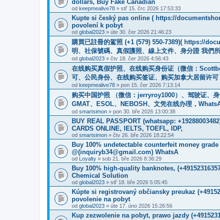
dollars, Buy Fake Canadian
od
keepmealive78
» stř 15. črc 2026 17:53:33
Kupte si český pas online ( https://documentsho
povolení k pobyt
od
global2023
» úte 30. čer 2026 21:46:23
購買已註冊的駕照 (+1 (579) 550-7389)( https
明、社保號碼、真假護照、線上文件、身分證 我們
od
global2023
» čtv 18. čer 2026 4:56:43
在线购买真假护照、在线购买身份证（微信：Scottb
可、公民身份、在线购买签证、购买加拿大居留许可 WhatsApp：
od
keepmealive78
» pon 15. čer 2026 7:13:14
购买中国护照 （微信：jerryroy1000）、驾驶证
GMAT、ESOL、NEBOSH、文凭在线办理，WhatsApp：+1(
od
smartsimon
» pon 30. bře 2026 13:00:38
BUY REAL PASSPORT (whatsapp: +1928800348
CARDS ONLINE, IELTS, TOEFL, IDP,
od
smartsimon
» čtv 26. bře 2026 18:22:54
Buy 100% undetectable counterfeit money gr
@(inquiryb34@gmail.com) WhatsA
od
Loyalty
» sob 21. bře 2026 8:36:29
Buy 100% high-quality banknotes, ‪(+4915231635
Chemical Solution
od
global2023
» stř 18. bře 2026 5:05:45
Kúpte si registrovaný občiansky preukaz (+491
povolenie na pobyt
od
global2023
» úte 17. úno 2026 15:26:56
Kup zezwolenie na pobyt, prawo jazdy (+491523