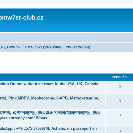
 bmw7er-club.cz
dely BMW 7er
BMW 7 e23 (1977-1986)
730i (1979-1986)
ODPOVĚDI
ication Online without an exam in the USA, UK, Canada,
0
stal, Pink MDPV, Mephedrone, 6-APB, Methoxetamine,
0
在线购买护照, 购买中国护照, 购买真正的美国/英国/中国护照, 购买
0
currency.com/ Whats
hatsApp : +49 1575 3756974). Achetez un passeport en
0