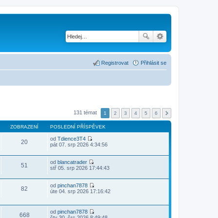
Registrovat
Přihlásit se
131 témat
1
2
3
4
5
6
ZOBRAZENÍ
POSLEDNÍ PŘÍSPĚVEK
od
Tdience3T4
20
Z
pát 07. srp 2026 4:34:56
o
b
r
od
blancatrader
51
a
Z
stř 05. srp 2026 17:44:43
z
o
i
b
t
r
od
pinchan7878
82
p
a
Z
úte 04. srp 2026 17:16:42
o
z
o
s
i
b
l
t
r
od
pinchan7878
e
p
a
668
Z
čtv 30. črc 2026 8:49:48