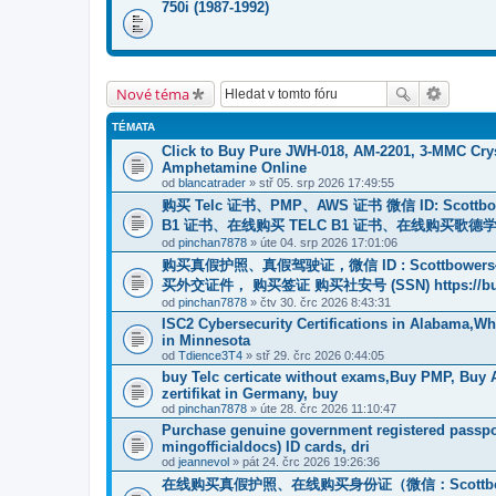
750i (1987-1992)
Nové téma
TÉMATA
Click to Buy Pure JWH-018, AM-2201, 3-MMC Cry
Amphetamine Online
od
blancatrader
» stř 05. srp 2026 17:49:55
购买 Telc 证书、PMP、AWS 证书 微信 ID: Scottbowe
B1 证书、在线购买 TELC B1 证书、在线购买歌德学院
od
pinchan7878
» úte 04. srp 2026 17:01:06
购买真假护照、真假驾驶证，微信 ID : Scottbow
买外交证件， 购买签证 购买社安号 (SSN) https://buyr
od
pinchan7878
» čtv 30. črc 2026 8:43:31
ISC2 Cybersecurity Certifications in Alabama,
in Minnesota
od
Tdience3T4
» stř 29. črc 2026 0:44:05
buy Telc certicate without exams,Buy PMP, Buy
zertifikat in Germany, buy
od
pinchan7878
» úte 28. črc 2026 11:10:47
Purchase genuine government registered passpor
mingofficialdocs) ID cards, dri
od
jeannevol
» pát 24. črc 2026 19:26:36
在线购买真假护照、在线购买身份证（微信：Scottb