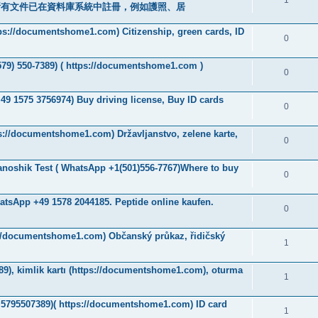
所有文件已在資料庫系統中註冊，例如護照、居
tps://documentshome1.com) Citizenship, green cards, ID
0
579) 550-7389) ( https://documentshome1.com )
0
+49 1575 3756974) Buy driving license, Buy ID cards
0
ps://documentshome1.com) Državljanstvo, zelene karte,
0
Janoshik Test ( WhatsApp +1(501)556-7767)Where to buy
0
atsApp +49 1578 2044185. Peptide online kaufen.
0
s://documentshome1.com) Občanský průkaz, řidičský
1
7389), kimlik kartı (https://documentshome1.com), oturma
1
(+5795507389)( https://documentshome1.com) ID card
1