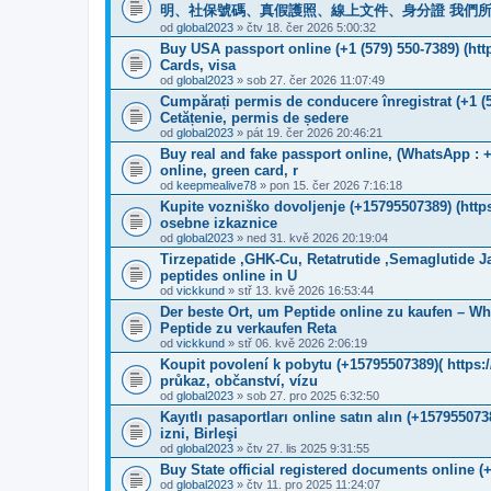
明、社保號碼、真假護照、線上文件、身分證 我們
od
global2023
» čtv 18. čer 2026 5:00:32
Buy USA passport online (+1 (579) 550-7389) (ht
Cards, visa
od
global2023
» sob 27. čer 2026 11:07:49
Cumpărați permis de conducere înregistrat (+1 (
Cetățenie, permis de ședere
od
global2023
» pát 19. čer 2026 20:46:21
Buy real and fake passport online, (WhatsApp : 
online, green card, r
od
keepmealive78
» pon 15. čer 2026 7:16:18
Kupite vozniško dovoljenje (+15795507389) (htt
osebne izkaznice
od
global2023
» ned 31. kvě 2026 20:19:04
Tirzepatide ,GHK-Cu, Retatrutide ,Semaglutide 
peptides online in U
od
vickkund
» stř 13. kvě 2026 16:53:44
Der beste Ort, um Peptide online zu kaufen – Wh
Peptide zu verkaufen Reta
od
vickkund
» stř 06. kvě 2026 2:06:19
Koupit povolení k pobytu (+15795507389)( http
průkaz, občanství, vízu
od
global2023
» sob 27. pro 2025 6:32:50
Kayıtlı pasaportları online satın alın (+1579550
izni, Birleşi
od
global2023
» čtv 27. lis 2025 9:31:55
Buy State official registered documents online 
od
global2023
» čtv 11. pro 2025 11:24:07