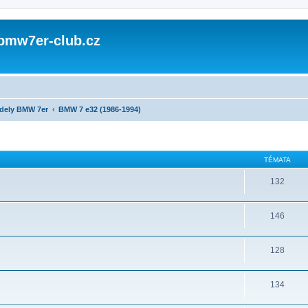
 bmw7er-club.cz
dely BMW 7er
BMW 7 e32 (1986-1994)
TÉMATA
132
146
128
134