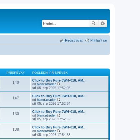
Registrovat
Přihlásit se
PŘÍSPĚVKY
POSLEDNÍ PŘÍSPĚVEK
Click to Buy Pure JWH-018, AM…
140
od
blancatrader
Z
stř 05. srp 2026 17:52:05
o
b
Click to Buy Pure JWH-018, AM…
147
r
od
blancatrader
a
Z
stř 05. srp 2026 17:52:34
z
o
i
b
Click to Buy Pure JWH-018, AM…
130
t
r
od
blancatrader
p
a
Z
stř 05. srp 2026 17:52:52
o
z
o
s
i
b
Click to Buy Pure JWH-018, AM…
l
138
t
r
od
blancatrader
e
p
a
Z
stř 05. srp 2026 17:54:33
d
o
z
o
n