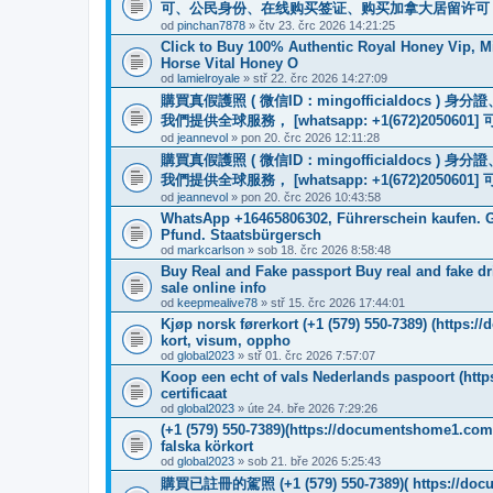
可、公民身份、在线购买签证、购买加拿大居留许可 WhatsApp：
od
pinchan7878
» čtv 23. črc 2026 14:21:25
Click to Buy 100% Authentic Royal Honey Vip, M
Horse Vital Honey O
od
lamielroyale
» stř 22. črc 2026 14:27:09
購買真假護照 ( 微信ID：mingofficialdoc
我們提供全球服務， [whatsapp: +1(672)205
od
jeannevol
» pon 20. črc 2026 12:11:28
購買真假護照 ( 微信ID：mingofficialdoc
我們提供全球服務， [whatsapp: +1(672)205
od
jeannevol
» pon 20. črc 2026 10:43:58
WhatsApp +16465806302, Führerschein kaufen. G
Pfund. Staatsbürgersch
od
markcarlson
» sob 18. črc 2026 8:58:48
Buy Real and Fake passport Buy real and fake driv
sale online info
od
keepmealive78
» stř 15. črc 2026 17:44:01
Kjøp norsk førerkort (+1 (579) 550-7389) (https:
kort, visum, oppho
od
global2023
» stř 01. črc 2026 7:57:07
Koop een echt of vals Nederlands paspoort (htt
certificaat
od
global2023
» úte 24. bře 2026 7:29:26
(+1 (579) 550-7389)(https://documentshome1.com)
falska körkort
od
global2023
» sob 21. bře 2026 5:25:43
購買已註冊的駕照 (+1 (579) 550-7389)( https