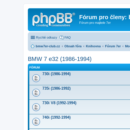
Fórum pro členy:
Fórum pro majitele 7er
Rychlé odkazy
FAQ
bmw7er-club.cz
Obsah fóra
Knihovna
Fórum 7er
Mo
BMW 7 e32 (1986-1994)
FÓRUM
730i (1986-1994)
735i (1986-1992)
730i V8 (1992-1994)
740i (1992-1994)