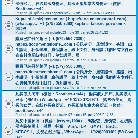
买假欧元、在线购买身份证、购买正版加拿大身份证 （微信：
Scottbowers44
Poslední příspěvek od
keepmealive78
«
stř 15. črc 2026 17:49:39
Kupte si český pas online ( https://documentshome1.com)
(whatsapp... +1 (579) 550-7389) kupte si falešné povolení k
pobyt
Poslední příspěvek od
global2023
«
úte 30. čer 2026 21:45:32
購買已註冊的駕照 (+1 (579) 550-7389)(
https://documentshome1.com ) 公民身分、居留證卡、簽證、出
生證明、社保號碼、真假護照、線上文件、身分證 我們所有文件已
在資料庫系統中註冊，例如護照、居
Poslední příspěvek od
global2023
«
čtv 18. čer 2026 4:55:50
購買已註冊的駕照 (+1 (579) 550-7389)(
https://documentshome1.com ) 公民身分、居留證卡、簽證、出
生證明、社保號碼、真假護照、線上文件、身分證 我們所有文件已
在資料庫系統中註冊，例如護照、居
Poslední příspěvek od
global2023
«
čtv 18. čer 2026 4:55:25
购买假人民币（微信：Scottbowers44） 购买假人民币, 购买假人
民币（RMB)（WhatsApp：+49 1575 3756974） 购买假美元、购
买假欧元、在线购买身份证、购买正版加拿大身份证 （微信：
Scottbowers44
Poslední příspěvek od
keepmealive78
«
pon 15. čer 2026 7:12:36
购买中国护照 （微信：jerryroy1000）、驾驶证、身份证、在线购
买克隆信用卡、雅思、托福、VISA, IDP、GMAT、ESOL、
NEBOSH、文凭在线办理，WhatsApp：+1(928)8003482 (WeChat:
jerr