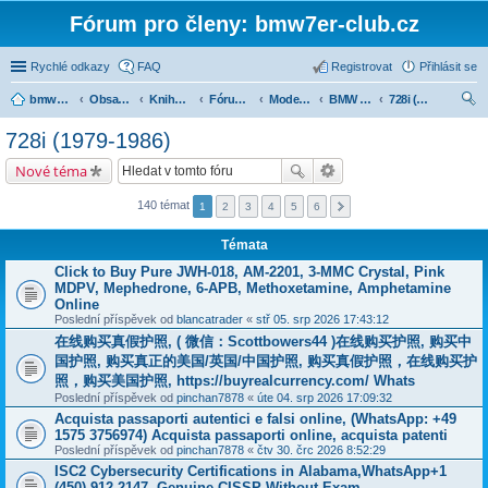
Fórum pro členy: bmw7er-club.cz
Rychlé odkazy
FAQ
Registrovat
Přihlásit se
bmw7er-club.cz
Obsah fóra
Knihovna
Fórum 7er
Modely BMW 7er
BMW 7 e23 (1977-1986)
728i (1979-1986)
led
728i (1979-1986)
at
Nové téma
140 témat
1
2
3
4
5
6
Témata
Click to Buy Pure JWH-018, AM-2201, 3-MMC Crystal, Pink
MDPV, Mephedrone, 6-APB, Methoxetamine, Amphetamine
Online
Poslední příspěvek od
blancatrader
«
stř 05. srp 2026 17:43:12
在线购买真假护照, ( 微信：Scottbowers44 )在线购买护照, 购买中
国护照, 购买真正的美国/英国/中国护照, 购买真假护照，在线购买护
照，购买美国护照, https://buyrealcurrency.com/ Whats
Poslední příspěvek od
pinchan7878
«
úte 04. srp 2026 17:09:32
Acquista passaporti autentici e falsi online, (WhatsApp: +49
1575 3756974) Acquista passaporti online, acquista patenti
Poslední příspěvek od
pinchan7878
«
čtv 30. črc 2026 8:52:29
ISC2 Cybersecurity Certifications in Alabama,WhatsApp+1
(450) 912-2147. Genuine CISSP Without Exam