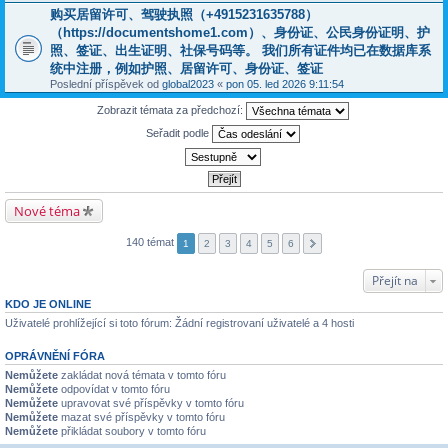
购买居留许可、驾驶执照（+4915231635788）
（https://documentshome1.com）、身份证、公民身份证明、护
照、签证、出生证明、社保号码等。 我们所有证件均已在数据库系
统中注册，例如护照、居留许可、身份证、签证
Poslední příspěvek od
global2023
«
pon 05. led 2026 9:11:54
Zobrazit témata za předchozí:
Seřadit podle
Nové téma
140 témat
1
2
3
4
5
6
Přejít na
KDO JE ONLINE
Uživatelé prohlížející si toto fórum: Žádní registrovaní uživatelé a 4 hosti
OPRÁVNĚNÍ FÓRA
Nemůžete
zakládat nová témata v tomto fóru
Nemůžete
odpovídat v tomto fóru
Nemůžete
upravovat své příspěvky v tomto fóru
Nemůžete
mazat své příspěvky v tomto fóru
Nemůžete
přikládat soubory v tomto fóru