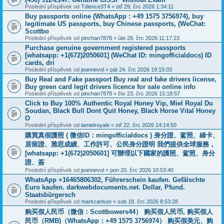
Poslední příspěvek od
Tdience3T4
«
stř 29. črc 2026 1:34:11
Buy passports online (WhatsApp : +49 1575 3756974), buy
legitimate US passports, buy Chinese passports, (WeChat:
Scottbo
Poslední příspěvek od
pinchan7878
«
úte 28. črc 2026 11:17:23
Purchase genuine government registered passports
[whatsapp: +1(672)2050601] (WeChat ID: mingofficialdocs) ID
cards, dri
Poslední příspěvek od
jeannevol
«
pát 24. črc 2026 19:15:03
Buy Real and Fake passport Buy real and fake drivers license,
Buy green card legit drivers licence for sale online info
Poslední příspěvek od
pinchan7878
«
čtv 23. črc 2026 15:18:57
Click to Buy 100% Authentic Royal Honey Vip, Miel Royal Du
Soudan, Black Bull Dont Quit Honey, Black Horse Vital Honey
O
Poslední příspěvek od
lamielroyale
«
stř 22. črc 2026 14:14:50
購買真假護照 ( 微信ID：mingofficialdocs ) 身分證、駕照、綠卡、
居留證、雅思成績、工作許可、公民身分證明 我們提供全球服務，
[whatsapp: +1(672)2050601] 可辦理以下國家的護照、駕照、身分
證、簽
Poslední příspěvek od
jeannevol
«
pon 20. črc 2026 10:53:40
WhatsApp +16465806302, Führerschein kaufen. Gefälschte
Euro kaufen. darkwebdocuments.net. Dollar, Pfund.
Staatsbürgersch
Poslední příspěvek od
markcarlson
«
sob 18. črc 2026 8:53:28
购买假人民币（微信：Scottbowers44） 购买假人民币, 购买假人
民币（RMB)（WhatsApp：+49 1575 3756974） 购买假美元、购