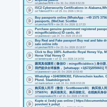
od
pinchan7878
» čtv 30. črc 2026 8:52:29
ISC2 Cybersecurity Certifications in Alabama,
od
Tdience3T4
» stř 29. črc 2026 1:34:11
Buy passports online (WhatsApp : +49 1575 3756
passports, (WeChat: Scottbo
od
pinchan7878
» úte 28. črc 2026 11:17:23
Purchase genuine government registered passpor
mingofficialdocs) ID cards, dri
od
jeannevol
» pát 24. črc 2026 19:15:03
Buy Real and Fake passport Buy real and fake driv
sale online info
od
pinchan7878
» čtv 23. črc 2026 15:18:57
Click to Buy 100% Authentic Royal Honey Vip, M
Horse Vital Honey O
od
lamielroyale
» stř 22. črc 2026 14:14:50
購買真假護照 ( 微信ID：mingofficialdoc
我們提供全球服務， [whatsapp: +1(672)205
od
jeannevol
» pon 20. črc 2026 10:53:40
WhatsApp +16465806302, Führerschein kaufen. G
Pfund. Staatsbürgersch
od
markcarlson
» sob 18. črc 2026 8:53:28
购买假人民币（微信：Scottbowers44） 购买假人民币
3756974） 购买假美元、购买假欧元、在线购买身份证
od
keepmealive78
» stř 15. črc 2026 17:49:39
Kupte si český pas online ( https://documentsho
povolení k pobyt