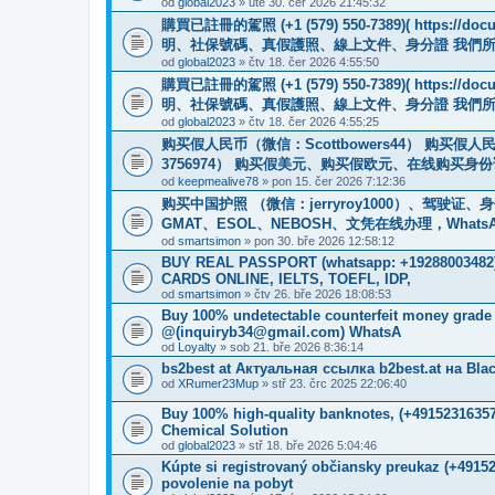
od
global2023
» úte 30. čer 2026 21:45:32
購買已註冊的駕照 (+1 (579) 550-7389)( https
明、社保號碼、真假護照、線上文件、身分證 我們
od
global2023
» čtv 18. čer 2026 4:55:50
購買已註冊的駕照 (+1 (579) 550-7389)( https
明、社保號碼、真假護照、線上文件、身分證 我們
od
global2023
» čtv 18. čer 2026 4:55:25
购买假人民币（微信：Scottbowers44） 购买假人民币
3756974） 购买假美元、购买假欧元、在线购买身份证
od
keepmealive78
» pon 15. čer 2026 7:12:36
购买中国护照 （微信：jerryroy1000）、驾驶证
GMAT、ESOL、NEBOSH、文凭在线办理，WhatsApp：+1(
od
smartsimon
» pon 30. bře 2026 12:58:12
BUY REAL PASSPORT (whatsapp: +1928800348
CARDS ONLINE, IELTS, TOEFL, IDP,
od
smartsimon
» čtv 26. bře 2026 18:08:53
Buy 100% undetectable counterfeit money gr
@(inquiryb34@gmail.com) WhatsA
od
Loyalty
» sob 21. bře 2026 8:36:14
bs2best at Актуальная ссылка b2best.at на Bla
od
XRumer23Mup
» stř 23. črc 2025 22:06:40
Buy 100% high-quality banknotes, ‪(+4915231635
Chemical Solution
od
global2023
» stř 18. bře 2026 5:04:46
Kúpte si registrovaný občiansky preukaz (+491
povolenie na pobyt