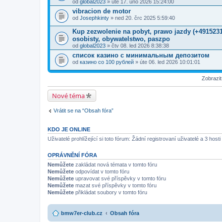
od
global2023
» úte 17. úno 2026 15:24:00
vibracion de motor
od
Josephkinty
» ned 20. črc 2025 5:59:40
Kup zezwolenie na pobyt, prawo jazdy (+491523
osobisty, obywatelstwo, paszpo
od
global2023
» čtv 08. led 2026 8:38:38
список казино с минимальным депозитом
od
казино со 100 рублей
» úte 06. led 2026 10:01:01
Zobrazi
Nové téma
Vrátit se na “Obsah fóra”
KDO JE ONLINE
Uživatelé prohlížející si toto fórum: Žádní registrovaní uživatelé a 3 hosti
OPRÁVNĚNÍ FÓRA
Nemůžete
zakládat nová témata v tomto fóru
Nemůžete
odpovídat v tomto fóru
Nemůžete
upravovat své příspěvky v tomto fóru
Nemůžete
mazat své příspěvky v tomto fóru
Nemůžete
přikládat soubory v tomto fóru
bmw7er-club.cz
Obsah fóra