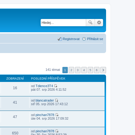
Registrovat
Přihlásit se
141 témat
1
2
3
4
5
6
ZOBRAZENÍ
POSLEDNÍ PŘÍSPĚVEK
od
Tdience3T4
16
Z
pát 07. srp 2026 4:11:52
o
b
r
od
blancatrader
41
a
Z
stř 05. srp 2026 17:43:12
z
o
i
b
t
r
od
pinchan7878
47
p
a
Z
úte 04. srp 2026 17:09:32
o
z
o
s
i
b
l
t
r
od
pinchan7878
e
p
a
650
Z
čtv 30. črc 2026 8:52:29