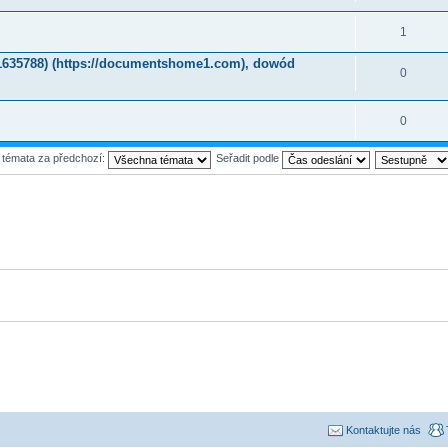
1
1635788) (https://documentshome1.com), dowód
0
0
t témata za předchozí:
Seřadit podle
Kontaktujte nás