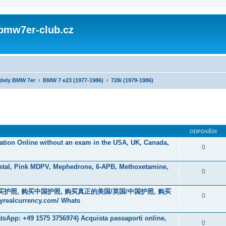
 bmw7er-club.cz
dely BMW 7er
BMW 7 e23 (1977-1986)
728i (1979-1986)
ODPOVĚDI
ication Online without an exam in the USA, UK, Canada,
0
stal, Pink MDPV, Mephedrone, 6-APB, Methoxetamine,
0
在线购买护照, 购买中国护照, 购买真正的美国/英国/中国护照, 购买
0
currency.com/ Whats
hatsApp: +49 1575 3756974) Acquista passaporti online,
0