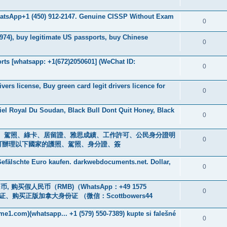
WhatsApp+1 (450) 912-2147. Genuine CISSP Without Exam
0
974), buy legitimate US passports, buy Chinese
0
ts [whatsapp: +1(672)2050601] (WeChat ID:
0
ers license, Buy green card legit drivers licence for
0
iel Royal Du Soudan, Black Bull Dont Quit Honey, Black
0
s ) 身分證、駕照、綠卡、居留證、雅思成績、工作許可、公民身分證明
0
0601] 可辦理以下國家的護照、駕照、身分證、簽
efälschte Euro kaufen. darkwebdocuments.net. Dollar,
0
, 购买假人民币（RMB)（WhatsApp：+49 1575
0
、购买正版加拿大身份证 （微信：Scottbowers44
me1.com)(whatsapp... +1 (579) 550-7389) kupte si falešné
0