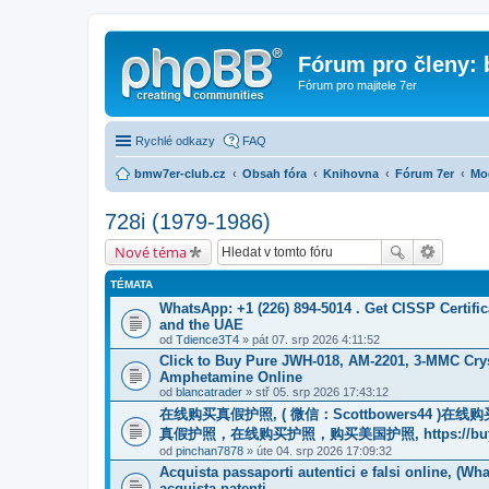
Fórum pro členy:
Fórum pro majitele 7er
Rychlé odkazy
FAQ
bmw7er-club.cz
Obsah fóra
Knihovna
Fórum 7er
Mo
728i (1979-1986)
Nové téma
TÉMATA
WhatsApp: +1 (226) 894-5014​ . Get CISSP Certif
and the UAE
od
Tdience3T4
» pát 07. srp 2026 4:11:52
Click to Buy Pure JWH-018, AM-2201, 3-MMC Cry
Amphetamine Online
od
blancatrader
» stř 05. srp 2026 17:43:12
在线购买真假护照, ( 微信：Scottbowers44 )
真假护照，在线购买护照，购买美国护照, https://buyreal
od
pinchan7878
» úte 04. srp 2026 17:09:32
Acquista passaporti autentici e falsi online, (W
acquista patenti