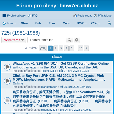
Fórum pro členy: bmw7er-club.cz
Rychlé odkazy
FAQ
Registrovat
Přihlásit se
bmw7er-club.cz
Obsah fóra
Knihovna
Fórum 7er
Modely BMW 7er
BMW 7 e23 (1977-1986)
725i (1981-1986)
led
725i (1981-1986)
at
Nové téma
307 témat
1
2
3
4
5
…
13
Témata
WhatsApp: +1 (226) 894-5014​ . Get CISSP Certification Online
without an exam in the USA, UK, Canada, and the UAE
Poslední příspěvek od
Tdience3T4
«
pát 07. srp 2026 5:10:16
Click to Buy Pure JWH-018, AM-2201, 3-MMC Crystal, Pink
MDPV, Mephedrone, 6-APB, Methoxetamine, Amphetamine
Online
Poslední příspěvek od
blancatrader
«
stř 05. srp 2026 17:41:16
购买香港身份证，购买香港护照，（微信 ID：Scottbowers44）如
何申请香港身份证？申请香港身份证，何时以及如何申请身份证，
购买香港身份证（HKID），购买香港身份证（HKID），购买香港永
久居民身份证，在线购买身份证 在线购买中
Poslední příspěvek od
pinchan7878
«
úte 04. srp 2026 17:09:53