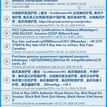
Bestalla Sumatriptan Alternativ
Poslední příspěvek od
casino daddy
«
ned 02. srp 2026 6:15:20
Odpovědi:
205
1
…
18
19
20
21
在线购买真假护照, ( 微信：Scottbowers44 )在线购买护照, 购买中
国护照, 购买真正的美国/英国/中国护照, 购买真假护照，在线购买护
照，购买美国护照, https://buyrealcurrency.com/produc
Poslední příspěvek od
pinchan7878
«
čtv 30. črc 2026 8:44:49
ISC2 Cybersecurity Certifications in Alabama,WhatsApp+1
(450) 912-2147. Genuine CISSP Without Exam
Poslední příspěvek od
Tdience3T4
«
stř 29. črc 2026 1:38:01
Buy fake usd/aud/cad/RMB/euros/CNY/ (WhatsApp : +49 1575
3756974) Buy fake USD $ Buy fake us dollars, Buy Fake
Canadian
Poslední příspěvek od
pinchan7878
«
úte 28. črc 2026 11:23:18
Purchase genuine government registered passports
[whatsapp: +1(672)2050601] (WeChat ID: mingofficialdocs) ID
cards, dri
Poslední příspěvek od
jeannevol
«
pát 24. črc 2026 19:13:38
购买真假护照（微信：Scottbowers44）购买驾驶执照，申请护
照，购买真正的英国护照，在线购买新加坡护照，购买日本护照，
购买澳大利亚护照，购买泰国护照，购买阿联酋护照，购买加拿大
护照，购买越南护照， (WhatsApp : +49 1
Poslední příspěvek od
pinchan7878
«
čtv 23. črc 2026 15:20:08
Click to Buy 100% Authentic Royal Honey Vip, Miel Royal Du
Soudan, Black Bull Dont Quit Honey, Black Horse Vital Honey
O
Poslední příspěvek od
lamielroyale
«
stř 22. črc 2026 14:13:03