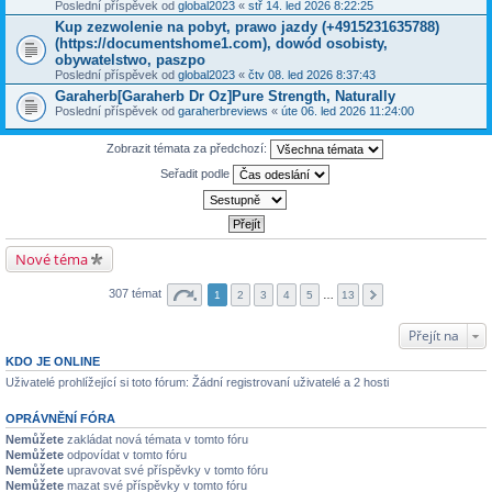
Poslední příspěvek od
global2023
«
stř 14. led 2026 8:22:25
Kup zezwolenie na pobyt, prawo jazdy (+4915231635788)
(https://documentshome1.com), dowód osobisty,
obywatelstwo, paszpo
Poslední příspěvek od
global2023
«
čtv 08. led 2026 8:37:43
Garaherb[Garaherb Dr Oz]Pure Strength, Naturally
Poslední příspěvek od
garaherbreviews
«
úte 06. led 2026 11:24:00
Zobrazit témata za předchozí:
Seřadit podle
Nové téma
307 témat
1
2
3
4
5
…
13
Přejít na
KDO JE ONLINE
Uživatelé prohlížející si toto fórum: Žádní registrovaní uživatelé a 2 hosti
OPRÁVNĚNÍ FÓRA
Nemůžete
zakládat nová témata v tomto fóru
Nemůžete
odpovídat v tomto fóru
Nemůžete
upravovat své příspěvky v tomto fóru
Nemůžete
mazat své příspěvky v tomto fóru