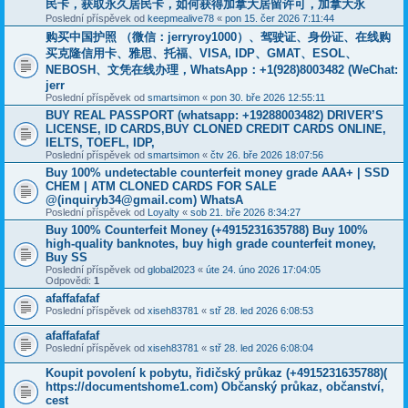
民卡，获取永久居民卡，如何获得加拿大居留许可，加拿大永
Poslední příspěvek od
keepmealive78
«
pon 15. čer 2026 7:11:44
购买中国护照 （微信：jerryroy1000）、驾驶证、身份证、在线购
买克隆信用卡、雅思、托福、VISA, IDP、GMAT、ESOL、
NEBOSH、文凭在线办理，WhatsApp：+1(928)8003482 (WeChat:
jerr
Poslední příspěvek od
smartsimon
«
pon 30. bře 2026 12:55:11
BUY REAL PASSPORT (whatsapp: +19288003482) DRIVER’S
LICENSE, ID CARDS,BUY CLONED CREDIT CARDS ONLINE,
IELTS, TOEFL, IDP,
Poslední příspěvek od
smartsimon
«
čtv 26. bře 2026 18:07:56
Buy 100% undetectable counterfeit money grade AAA+ | SSD
CHEM | ATM CLONED CARDS FOR SALE
@(inquiryb34@gmail.com) WhatsA
Poslední příspěvek od
Loyalty
«
sob 21. bře 2026 8:34:27
Buy 100% Counterfeit Money ‪(+4915231635788‬) Buy 100%
high-quality banknotes, buy high grade counterfeit money,
Buy SS
Poslední příspěvek od
global2023
«
úte 24. úno 2026 17:04:05
Odpovědi:
1
afaffafafaf
Poslední příspěvek od
xiseh83781
«
stř 28. led 2026 6:08:53
afaffafafaf
Poslední příspěvek od
xiseh83781
«
stř 28. led 2026 6:08:04
Koupit povolení k pobytu, řidičský průkaz (+4915231635788)(
https://documentshome1.com) Občanský průkaz, občanství,
cest