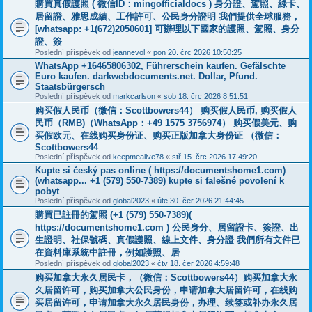
購買真假護照 ( 微信ID：mingofficialdocs ) 身分證、駕照、綠卡、
居留證、雅思成績、工作許可、公民身分證明 我們提供全球服務，
[whatsapp: +1(672)2050601] 可辦理以下國家的護照、駕照、身分
證、簽
Poslední příspěvek od
jeannevol
«
pon 20. črc 2026 10:50:25
WhatsApp +16465806302, Führerschein kaufen. Gefälschte
Euro kaufen. darkwebdocuments.net. Dollar, Pfund.
Staatsbürgersch
Poslední příspěvek od
markcarlson
«
sob 18. črc 2026 8:51:51
购买假人民币（微信：Scottbowers44） 购买假人民币, 购买假人
民币（RMB)（WhatsApp：+49 1575 3756974） 购买假美元、购
买假欧元、在线购买身份证、购买正版加拿大身份证 （微信：
Scottbowers44
Poslední příspěvek od
keepmealive78
«
stř 15. črc 2026 17:49:20
Kupte si český pas online ( https://documentshome1.com)
(whatsapp... +1 (579) 550-7389) kupte si falešné povolení k
pobyt
Poslední příspěvek od
global2023
«
úte 30. čer 2026 21:44:45
購買已註冊的駕照 (+1 (579) 550-7389)(
https://documentshome1.com ) 公民身分、居留證卡、簽證、出
生證明、社保號碼、真假護照、線上文件、身分證 我們所有文件已
在資料庫系統中註冊，例如護照、居
Poslední příspěvek od
global2023
«
čtv 18. čer 2026 4:59:48
购买加拿大永久居民卡，（微信：Scottbowers44）购买加拿大永
久居留许可，购买加拿大公民身份，申请加拿大居留许可，在线购
买居留许可，申请加拿大永久居民身份，办理、续签或补办永久居