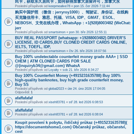
民卡，获取永久居民卡，如何获得加拿大居留许可，加拿大永
Poslední příspěvek od
keepmealive78
«
pon 15. čer 2026 7:11:44
购买中国护照 （微信：jerryroy1000）、驾驶证、身份证、在线购
买克隆信用卡、雅思、托福、VISA, IDP、GMAT、ESOL、
NEBOSH、文凭在线办理，WhatsApp：+1(928)8003482 (WeChat:
jerr
Poslední příspěvek od
smartsimon
«
pon 30. bře 2026 12:55:11
BUY REAL PASSPORT (whatsapp: +19288003482) DRIVER’S
LICENSE, ID CARDS,BUY CLONED CREDIT CARDS ONLINE,
IELTS, TOEFL, IDP,
Poslední příspěvek od
smartsimon
«
čtv 26. bře 2026 18:07:56
Buy 100% undetectable counterfeit money grade AAA+ | SSD
CHEM | ATM CLONED CARDS FOR SALE
@(inquiryb34@gmail.com) WhatsA
Poslední příspěvek od
Loyalty
«
sob 21. bře 2026 8:34:27
Buy 100% Counterfeit Money ‪(+4915231635788‬) Buy 100%
high-quality banknotes, buy high grade counterfeit money,
Buy SS
Poslední příspěvek od
global2023
«
úte 24. úno 2026 17:04:05
Odpovědi:
1
afaffafafaf
Poslední příspěvek od
xiseh83781
«
stř 28. led 2026 6:08:53
afaffafafaf
Poslední příspěvek od
xiseh83781
«
stř 28. led 2026 6:08:04
Koupit povolení k pobytu, řidičský průkaz (+4915231635788)(
https://documentshome1.com) Občanský průkaz, občanství,
cest