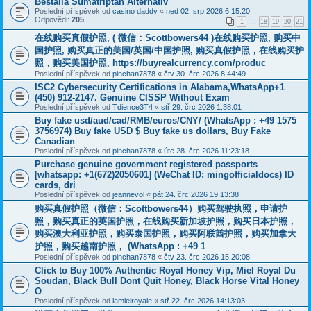
Bestalla Sumatriptan Alternativ
Poslední příspěvek od
casino daddy
«
ned 02. srp 2026 6:15:20
Odpovědi:
205
1
…
18
19
20
21
在线购买真假护照, ( 微信：Scottbowers44 )在线购买护照, 购买中
国护照, 购买真正的美国/英国/中国护照, 购买真假护照，在线购买护
照，购买美国护照, https://buyrealcurrency.com/produc
Poslední příspěvek od
pinchan7878
«
čtv 30. črc 2026 8:44:49
ISC2 Cybersecurity Certifications in Alabama,WhatsApp+1
(450) 912-2147. Genuine CISSP Without Exam
Poslední příspěvek od
Tdience3T4
«
stř 29. črc 2026 1:38:01
Buy fake usd/aud/cad/RMB/euros/CNY/ (WhatsApp : +49 1575
3756974) Buy fake USD $ Buy fake us dollars, Buy Fake
Canadian
Poslední příspěvek od
pinchan7878
«
úte 28. črc 2026 11:23:18
Purchase genuine government registered passports
[whatsapp: +1(672)2050601] (WeChat ID: mingofficialdocs) ID
cards, dri
Poslední příspěvek od
jeannevol
«
pát 24. črc 2026 19:13:38
购买真假护照（微信：Scottbowers44）购买驾驶执照，申请护
照，购买真正的英国护照，在线购买新加坡护照，购买日本护照，
购买澳大利亚护照，购买泰国护照，购买阿联酋护照，购买加拿大
护照，购买越南护照， (WhatsApp : +49 1
Poslední příspěvek od
pinchan7878
«
čtv 23. črc 2026 15:20:08
Click to Buy 100% Authentic Royal Honey Vip, Miel Royal Du
Soudan, Black Bull Dont Quit Honey, Black Horse Vital Honey
O
Poslední příspěvek od
lamielroyale
«
stř 22. črc 2026 14:13:03