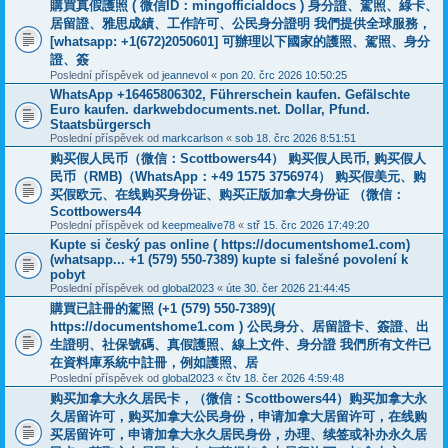
購買真假護照 ( 微信ID：mingofficialdocs ) 身分證、駕照、綠卡、
居留證、雅思成績、工作許可、公民身分證明 我們提供全球服務，
[whatsapp: +1(672)2050601] 可辦理以下國家的護照、駕照、身分
證、簽
Poslední příspěvek od
jeannevol
«
pon 20. črc 2026 10:50:25
WhatsApp +16465806302, Führerschein kaufen. Gefälschte
Euro kaufen. darkwebdocuments.net. Dollar, Pfund.
Staatsbürgersch
Poslední příspěvek od
markcarlson
«
sob 18. črc 2026 8:51:51
购买假人民币（微信：Scottbowers44） 购买假人民币, 购买假人
民币（RMB)（WhatsApp：+49 1575 3756974） 购买假美元、购
买假欧元、在线购买身份证、购买正版加拿大身份证 （微信：
Scottbowers44
Poslední příspěvek od
keepmealive78
«
stř 15. črc 2026 17:49:20
Kupte si český pas online ( https://documentshome1.com)
(whatsapp... +1 (579) 550-7389) kupte si falešné povolení k
pobyt
Poslední příspěvek od
global2023
«
úte 30. čer 2026 21:44:45
購買已註冊的駕照 (+1 (579) 550-7389)(
https://documentshome1.com ) 公民身分、居留證卡、簽證、出
生證明、社保號碼、真假護照、線上文件、身分證 我們所有文件已
在資料庫系統中註冊，例如護照、居
Poslední příspěvek od
global2023
«
čtv 18. čer 2026 4:59:48
购买加拿大永久居民卡，（微信：Scottbowers44）购买加拿大永
久居留许可，购买加拿大公民身份，申请加拿大居留许可，在线购
买居留许可，申请加拿大永久居民身份，办理、续签或补办永久居