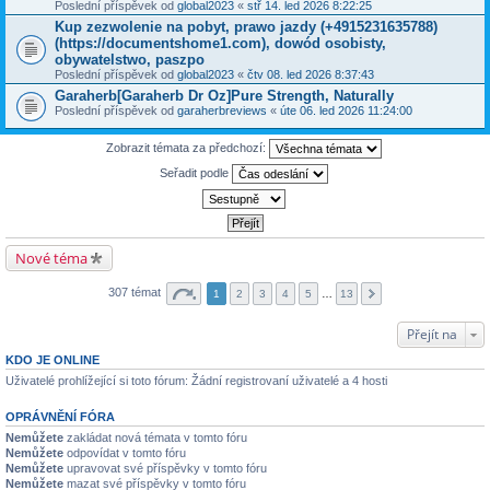
Poslední příspěvek od
global2023
«
stř 14. led 2026 8:22:25
Kup zezwolenie na pobyt, prawo jazdy (+4915231635788)
(https://documentshome1.com), dowód osobisty,
obywatelstwo, paszpo
Poslední příspěvek od
global2023
«
čtv 08. led 2026 8:37:43
Garaherb[Garaherb Dr Oz]Pure Strength, Naturally
Poslední příspěvek od
garaherbreviews
«
úte 06. led 2026 11:24:00
Zobrazit témata za předchozí:
Seřadit podle
Nové téma
307 témat
1
2
3
4
5
…
13
Přejít na
KDO JE ONLINE
Uživatelé prohlížející si toto fórum: Žádní registrovaní uživatelé a 4 hosti
OPRÁVNĚNÍ FÓRA
Nemůžete
zakládat nová témata v tomto fóru
Nemůžete
odpovídat v tomto fóru
Nemůžete
upravovat své příspěvky v tomto fóru
Nemůžete
mazat své příspěvky v tomto fóru