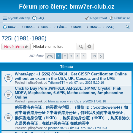
Fórum pro členy: bmw7er-club.cz
Rychlé odkazy
FAQ
Registrovat
Přihlásit se
bmw7er-club.cz
Obsah fóra
Knihovna
Fórum 7er
Modely BMW 7er
BMW 7 e23 (1977-1986)
725i (1981-1986)
led
725i (1981-1986)
at
Nové téma
307 témat
1
2
3
4
5
…
13
Témata
WhatsApp: +1 (226) 894-5014​ . Get CISSP Certification Online
without an exam in the USA, UK, Canada, and the UAE
Poslední příspěvek od
Tdience3T4
«
pát 07. srp 2026 5:10:16
Click to Buy Pure JWH-018, AM-2201, 3-MMC Crystal, Pink
MDPV, Mephedrone, 6-APB, Methoxetamine, Amphetamine
Online
Poslední příspěvek od
blancatrader
«
stř 05. srp 2026 17:41:16
购买香港身份证，购买香港护照，（微信 ID：Scottbowers44）如
何申请香港身份证？申请香港身份证，何时以及如何申请身份证，
购买香港身份证（HKID），购买香港身份证（HKID），购买香港永
久居民身份证，在线购买身份证 在线购买中
Poslední příspěvek od
pinchan7878
«
úte 04. srp 2026 17:09:53