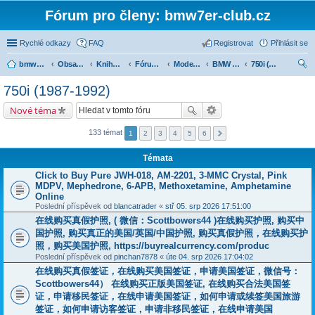
Fórum pro členy: bmw7er-club.cz
Rychlé odkazy
FAQ
Registrovat
Přihlásit se
bmw7er-club.cz
Obsah fóra
Knihovna
Fórum 7er
Modely BMW 7er
BMW 7 e32 (1986-1994)
750i (1987-1992)
led
750i (1987-1992)
at
Nové téma
133 témat
1
2
3
4
5
6
Témata
Click to Buy Pure JWH-018, AM-2201, 3-MMC Crystal, Pink
MDPV, Mephedrone, 6-APB, Methoxetamine, Amphetamine
Online
Poslední příspěvek od
blancatrader
«
stř 05. srp 2026 17:51:00
在线购买真假护照, ( 微信：Scottbowers44 )在线购买护照, 购买中
国护照, 购买真正的美国/英国/中国护照, 购买真假护照，在线购买护
照，购买美国护照, https://buyrealcurrency.com/produc
Poslední příspěvek od
pinchan7878
«
úte 04. srp 2026 17:04:02
在线购买真假签证，在线购买美国签证，申请美国签证，微信号：
Scottbowers44） 在线购买正版美国签证, 在线购买合法美国签
证，申请移民签证，在线申请美国签证，如何申请或续签美国旅游
签证，如何申请访客签证，申请非移民签证，在线申请美国