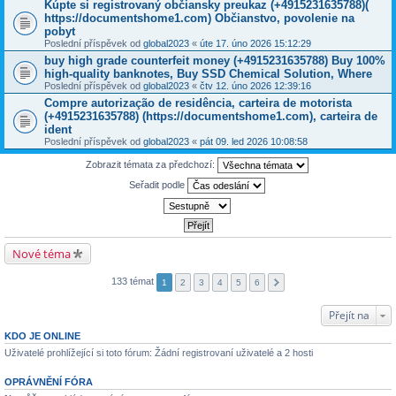
Kúpte si registrovaný občiansky preukaz (+4915231635788)(
https://documentshome1.com) Občianstvo, povolenie na
pobyt
Poslední příspěvek od
global2023
«
úte 17. úno 2026 15:12:29
buy high grade counterfeit money ‪(+4915231635788‬) Buy 100%
high-quality banknotes, Buy SSD Chemical Solution, Where
Poslední příspěvek od
global2023
«
čtv 12. úno 2026 12:39:16
Compre autorização de residência, carteira de motorista
(+4915231635788) (https://documentshome1.com), carteira de
ident
Poslední příspěvek od
global2023
«
pát 09. led 2026 10:08:58
Zobrazit témata za předchozí:
Seřadit podle
Nové téma
133 témat
1
2
3
4
5
6
Přejít na
KDO JE ONLINE
Uživatelé prohlížející si toto fórum: Žádní registrovaní uživatelé a 2 hosti
OPRÁVNĚNÍ FÓRA