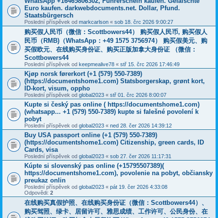
WhatsApp +16465806302, Führerschein kaufen. Gefälschte
Euro kaufen. darkwebdocuments.net. Dollar, Pfund.
Staatsbürgersch
Poslední příspěvek od
markcarlson
«
sob 18. črc 2026 9:00:27
购买假人民币（微信：Scottbowers44） 购买假人民币, 购买假人
民币（RMB)（WhatsApp：+49 1575 3756974） 购买假美元、购
买假欧元、在线购买身份证、购买正版加拿大身份证 （微信：
Scottbowers44
Poslední příspěvek od
keepmealive78
«
stř 15. črc 2026 17:46:49
Kjøp norsk førerkort (+1 (579) 550-7389)
(https://documentshome1.com) Statsborgerskap, grønt kort,
ID-kort, visum, oppho
Poslední příspěvek od
global2023
«
stř 01. črc 2026 8:00:07
Kupte si český pas online ( https://documentshome1.com)
(whatsapp... +1 (579) 550-7389) kupte si falešné povolení k
pobyt
Poslední příspěvek od
global2023
«
ned 28. čer 2026 14:39:12
Buy USA passport online (+1 (579) 550-7389)
(https://documentshome1.com) Citizenship, green cards, ID
Cards, visa
Poslední příspěvek od
global2023
«
sob 27. čer 2026 11:17:31
Kúpte si slovenský pas online (+15795507389)(
https://documentshome1.com), povolenie na pobyt, občiansky
preukaz onlin
Poslední příspěvek od
global2023
«
pát 19. čer 2026 4:33:08
Odpovědi:
2
在线购买真假护照、在线购买身份证（微信：Scottbowers44）、
购买驾照、绿卡、居留许可、雅思成绩、工作许可、公民身份、在