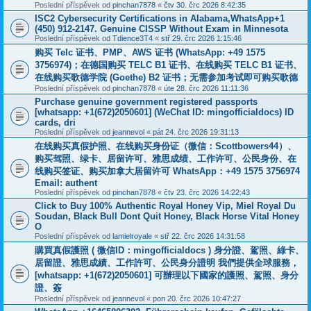
Poslední příspěvek od
pinchan7878
«
čtv 30. črc 2026 8:42:35
ISC2 Cybersecurity Certifications in Alabama,WhatsApp+1
(450) 912-2147. Genuine CISSP Without Exam in Minnesota
Poslední příspěvek od
Tdience3T4
«
stř 29. črc 2026 1:15:46
购买 Telc 证书、PMP、AWS 证书 (WhatsApp: +49 1575
3756974)；在德国购买 TELC B1 证书、在线购买 TELC B1 证书、
在线购买歌德学院 (Goethe) B2 证书；无需参加考试即可购买歌德
Poslední příspěvek od
pinchan7878
«
úte 28. črc 2026 11:11:36
Purchase genuine government registered passports
[whatsapp: +1(672)2050601] (WeChat ID: mingofficialdocs) ID
cards, dri
Poslední příspěvek od
jeannevol
«
pát 24. črc 2026 19:31:13
在线购买真假护照、在线购买身份证（微信：Scottbowers44）、
购买驾照、绿卡、居留许可、雅思成绩、工作许可、公民身份、在
线购买签证、购买加拿大居留许可 WhatsApp：+49 1575 3756974
Email: authent
Poslední příspěvek od
pinchan7878
«
čtv 23. črc 2026 14:22:43
Click to Buy 100% Authentic Royal Honey Vip, Miel Royal Du
Soudan, Black Bull Dont Quit Honey, Black Horse Vital Honey
O
Poslední příspěvek od
lamielroyale
«
stř 22. črc 2026 14:31:58
購買真假護照 ( 微信ID：mingofficialdocs ) 身分證、駕照、綠卡、
居留證、雅思成績、工作許可、公民身分證明 我們提供全球服務，
[whatsapp: +1(672)2050601] 可辦理以下國家的護照、駕照、身分
證、簽
Poslední příspěvek od
jeannevol
«
pon 20. črc 2026 10:47:27