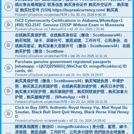
线出售合规驾驶证 联系信息 购买身份证件 购买外交证件， 购买签
证 购买社安号 (SSN) https://buyrealcurrency.com/ 购买真
Poslední příspěvek od
pinchan7878
«
čtv 30. črc 2026 8:40:10
ISC2 Cybersecurity Certifications in Alabama,WhatsApp+1
(450) 912-2147. Genuine CISSP Without Exam in Minnesota
Poslední příspěvek od
Tdience3T4
«
stř 29. črc 2026 1:20:46
在线购买真假护照、在线购买身份证（微信：Scottbowers44）、
购买驾照、绿卡、居留许可、雅思成绩、工作许可、公民身份、在
线购买签证、购买加拿大居留许可 （微信：Scottbowers44） 在线
购买护照（微信：Scottbow
Poslední příspěvek od
pinchan7878
«
úte 28. črc 2026 11:11:15
Purchase genuine government registered passports
[whatsapp: +1(672)2050601] (WeChat ID: mingofficialdocs) ID
cards, dri
Poslední příspěvek od
jeannevol
«
pát 24. črc 2026 19:29:07
购买真假护照（微信：Scottbowers44）购买驾驶执照，申请护
照，购买真正的英国护照，在线购买新加坡护照，购买日本护照，
购买澳大利亚护照，购买泰国护照，购买阿联酋护照，购买加拿大
护照，购买越南护照， (WhatsApp : +49 1
Poslední příspěvek od
pinchan7878
«
čtv 23. črc 2026 15:11:31
Click to Buy 100% Authentic Royal Honey Vip, Miel Royal Du
Soudan, Black Bull Dont Quit Honey, Black Horse Vital Honey
O
Poslední příspěvek od
lamielroyale
«
stř 22. črc 2026 14:28:42
購買真假護照 ( 微信ID：mingofficialdocs ) 身分證、駕照、綠卡、
居留證、雅思成績、工作許可、公民身分證明 我們提供全球服務，