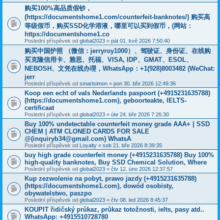
购买100%高品质假钞，
(https://documentshome1.com/counterfeit-banknotes/) 购买高
等级假币，购买SSD化学溶液，哪里可以买到假币，(网站：
https://documentshome1.co
Poslední příspěvek od
global2023
«
pát 01. kvě 2026 7:50:40
购买中国护照 （微信：jerryroy1000）、驾驶证、身份证、在线购
买克隆信用卡、雅思、托福、VISA, IDP、GMAT、ESOL、
NEBOSH、文凭在线办理，WhatsApp：+1(928)8003482 (WeChat:
jerr
Poslední příspěvek od
smartsimon
«
pon 30. bře 2026 12:49:36
Koop een echt of vals Nederlands paspoort (+4915231635788)
(https://documentshome1.com), geboorteakte, IELTS-
certificaat
Poslední příspěvek od
global2023
«
úte 24. bře 2026 7:26:30
Buy 100% undetectable counterfeit money grade AAA+ | SSD
CHEM | ATM CLONED CARDS FOR SALE
@(inquiryb34@gmail.com) WhatsA
Poslední příspěvek od
Loyalty
«
sob 21. bře 2026 8:39:35
buy high grade counterfeit money ‪(+4915231635788‬) Buy 100%
high-quality banknotes, Buy SSD Chemical Solution, Where
Poslední příspěvek od
global2023
«
čtv 12. úno 2026 12:37:57
Kup zezwolenie na pobyt, prawo jazdy (+4915231635788)
(https://documentshome1.com), dowód osobisty,
obywatelstwo, paszpo
Poslední příspěvek od
global2023
«
čtv 08. led 2026 8:45:37
KOUPIT řidičský průkaz, průkaz totožnosti, ielts, pasy atd..
WhatsApp: +4915510728780