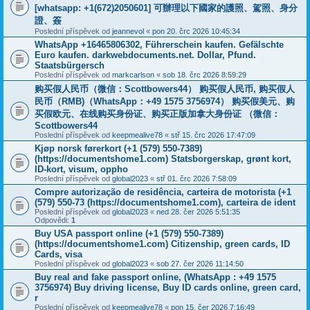
[whatsapp: +1(672)2050601] 可辦理以下國家的護照、駕照、身分
證、簽
Poslední příspěvek od
jeannevol
«
pon 20. črc 2026 10:45:34
WhatsApp +16465806302, Führerschein kaufen. Gefälschte
Euro kaufen. darkwebdocuments.net. Dollar, Pfund.
Staatsbürgersch
Poslední příspěvek od
markcarlson
«
sob 18. črc 2026 8:59:29
购买假人民币（微信：Scottbowers44） 购买假人民币, 购买假人
民币（RMB)（WhatsApp：+49 1575 3756974） 购买假美元、购
买假欧元、在线购买身份证、购买正版加拿大身份证 （微信：
Scottbowers44
Poslední příspěvek od
keepmealive78
«
stř 15. črc 2026 17:47:09
Kjøp norsk førerkort (+1 (579) 550-7389)
(https://documentshome1.com) Statsborgerskap, grønt kort,
ID-kort, visum, oppho
Poslední příspěvek od
global2023
«
stř 01. črc 2026 7:58:09
Compre autorização de residência, carteira de motorista (+1
(579) 550-73 (https://documentshome1.com), carteira de ident
Poslední příspěvek od
global2023
«
ned 28. čer 2026 5:51:35
Odpovědi:
1
Buy USA passport online (+1 (579) 550-7389)
(https://documentshome1.com) Citizenship, green cards, ID
Cards, visa
Poslední příspěvek od
global2023
«
sob 27. čer 2026 11:14:50
Buy real and fake passport online, (WhatsApp : +49 1575
3756974) Buy driving license, Buy ID cards online, green card,
r
Poslední příspěvek od
keepmealive78
«
pon 15. čer 2026 7:16:49