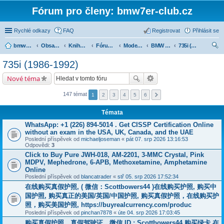
Fórum pro členy: bmw7er-club.cz
Rychlé odkazy
FAQ
Registrovat
Přihlásit se
bmw7er-club.cz
Obsah fóra
Knihovna
Fórum 7er
Modely BMW 7er
BMW 7 e32 (1986-1994)
735i (1986-1992)
led
735i (1986-1992)
at
Nové téma
147 témat
1
2
3
4
5
6
Témata
WhatsApp: +1 (226) 894-5014​ . Get CISSP Certification Online
without an exam in the USA, UK, Canada, and the UAE
Poslední příspěvek od
michaeljoseman
«
pát 07. srp 2026 13:16:53
Odpovědi:
3
Click to Buy Pure JWH-018, AM-2201, 3-MMC Crystal, Pink
MDPV, Mephedrone, 6-APB, Methoxetamine, Amphetamine
Online
Poslední příspěvek od
blancatrader
«
stř 05. srp 2026 17:52:34
在线购买真假护照, ( 微信：Scottbowers44 )在线购买护照, 购买中
国护照, 购买真正的美国/英国/中国护照, 购买真假护照，在线购买护
照，购买美国护照, https://buyrealcurrency.com/produc
Poslední příspěvek od
pinchan7878
«
úte 04. srp 2026 17:03:45
购买真假护照、真假驾驶证，微信 ID : Scottbowers44 购买绿卡 在