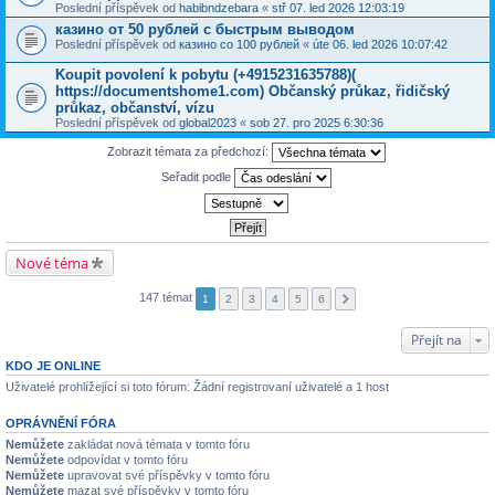
Poslední příspěvek od
habibndzebara
«
stř 07. led 2026 12:03:19
казино от 50 рублей с быстрым выводом
Poslední příspěvek od
казино со 100 рублей
«
úte 06. led 2026 10:07:42
Koupit povolení k pobytu (+4915231635788)(
https://documentshome1.com) Občanský průkaz, řidičský
průkaz, občanství, vízu
Poslední příspěvek od
global2023
«
sob 27. pro 2025 6:30:36
Zobrazit témata za předchozí:
Seřadit podle
Nové téma
147 témat
1
2
3
4
5
6
Přejít na
KDO JE ONLINE
Uživatelé prohlížející si toto fórum: Žádní registrovaní uživatelé a 1 host
OPRÁVNĚNÍ FÓRA
Nemůžete
zakládat nová témata v tomto fóru
Nemůžete
odpovídat v tomto fóru
Nemůžete
upravovat své příspěvky v tomto fóru
Nemůžete
mazat své příspěvky v tomto fóru