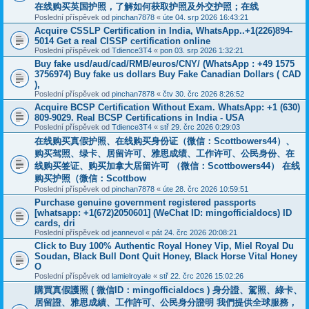
在线购买英国护照，了解如何获取护照及外交护照；在线
Poslední příspěvek od
pinchan7878
«
úte 04. srp 2026 16:43:21
Acquire CSSLP Certification in India, WhatsApp..+1(226)894-
5014 Get a real CISSP certification online
Poslední příspěvek od
Tdience3T4
«
pon 03. srp 2026 1:32:21
Buy fake usd/aud/cad/RMB/euros/CNY/ (WhatsApp : +49 1575
3756974) Buy fake us dollars Buy Fake Canadian Dollars ( CAD
),
Poslední příspěvek od
pinchan7878
«
čtv 30. črc 2026 8:26:52
Acquire BCSP Certification Without Exam. WhatsApp: +1 (630)
809-9029. Real BCSP Certifications in India - USA
Poslední příspěvek od
Tdience3T4
«
stř 29. črc 2026 0:29:03
在线购买真假护照、在线购买身份证（微信：Scottbowers44）、
购买驾照、绿卡、居留许可、雅思成绩、工作许可、公民身份、在
线购买签证、购买加拿大居留许可 （微信：Scottbowers44） 在线
购买护照（微信：Scottbow
Poslední příspěvek od
pinchan7878
«
úte 28. črc 2026 10:59:51
Purchase genuine government registered passports
[whatsapp: +1(672)2050601] (WeChat ID: mingofficialdocs) ID
cards, dri
Poslední příspěvek od
jeannevol
«
pát 24. črc 2026 20:08:21
Click to Buy 100% Authentic Royal Honey Vip, Miel Royal Du
Soudan, Black Bull Dont Quit Honey, Black Horse Vital Honey
O
Poslední příspěvek od
lamielroyale
«
stř 22. črc 2026 15:02:26
購買真假護照 ( 微信ID：mingofficialdocs ) 身分證、駕照、綠卡、
居留證、雅思成績、工作許可、公民身分證明 我們提供全球服務，