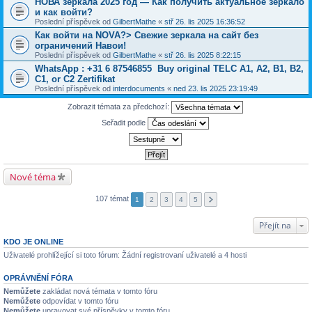
НОВА зеркала 2025 год — Как получить актуальное зеркало
и как войти?
Poslední příspěvek od
GilbertMathe
«
stř 26. lis 2025 16:36:52
Как войти на NOVA?> Свежие зеркала на сайт без
ограничений Навои!
Poslední příspěvek od
GilbertMathe
«
stř 26. lis 2025 8:22:15
WhatsApp : +31 6 87546855 Buy original TELC A1, A2, B1, B2,
C1, or C2 Zertifikat
Poslední příspěvek od
interdocuments
«
ned 23. lis 2025 23:19:49
Zobrazit témata za předchozí:
Seřadit podle
Nové téma
107 témat
1
2
3
4
5
Přejít na
KDO JE ONLINE
Uživatelé prohlížející si toto fórum: Žádní registrovaní uživatelé a 4 hosti
OPRÁVNĚNÍ FÓRA
Nemůžete
zakládat nová témata v tomto fóru
Nemůžete
odpovídat v tomto fóru
Nemůžete
upravovat své příspěvky v tomto fóru