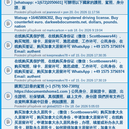
[whatsapp: +1(672)2050601] 可辦理以下國家的護照、駕照、身分
證、簽
Poslední příspěvek od
jeannevol
«
pon 20. črc 2026 11:17:56
Watsap +16465806302, Buy registered driving license. Buy
counterfeit euro. darkwebdocuments.net. dollars, pounds.
nation
Poslední příspěvek od
markcarlson
«
sob 18. črc 2026 9:19:04
在线购买真假护照、在线购买身份证（微信：Scottbowers44）、
购买驾照、绿卡、居留许可、雅思成绩、工作许可、公民身份、在
线购买签证、购买加拿大居留许可 WhatsApp：+49 1575 3756974
Email: authent
Poslední příspěvek od
keepmealive78
«
stř 15. črc 2026 17:30:35
在线购买真假护照、在线购买身份证（微信：Scottbowers44）、
购买驾照、绿卡、居留许可、雅思成绩、工作许可、公民身份、在
线购买签证、购买加拿大居留许可 WhatsApp：+49 1575 3756974
Email: authent
Poslední příspěvek od
keepmealive78
«
stř 15. črc 2026 17:30:19
購買已註冊的駕照 (+1 (579) 550-7389)(
https://documentshome1.com ) 公民身分、居留證卡、簽證、出
生證明、社保號碼、真假護照、線上文件、身分證 我們所有文件已
在資料庫系統中註冊，例如護照、居
Poslední příspěvek od
global2023
«
čtv 18. čer 2026 5:05:03
购买加拿大永久居民卡，（微信：Scottbowers44）购买加拿大永
久居留许可，购买加拿大公民身份，申请加拿大居留许可，在线购
买居留许可，申请加拿大永久居民身份，办理、续签或补办永久居
民卡，获取永久居民卡，如何获得加拿大居留许可，加拿大永