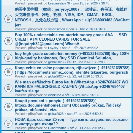
Poslední příspěvek od
keepmealive78
«
pon 15. čer 2026 7:30:43
购买中国护照 （微信：jerryroy1000）、驾驶证、身份证、在线购
买克隆信用卡、雅思、托福、VISA, IDP、GMAT、ESOL、
NEBOSH、文凭在线办理，WhatsApp：+1(928)8003482 (WeChat:
jerr
Poslední příspěvek od
smartsimon
«
pon 30. bře 2026 14:16:08
Buy 100% undetectable counterfeit money grade AAA+ | SSD
CHEM | ATM CLONED CARDS FOR SALE
@(inquiryb34@gmail.com) WhatsA
Poslední příspěvek od
Loyalty
«
sob 21. bře 2026 8:48:02
buy high grade counterfeit money ‪(+4915231635788‬) Buy 100%
high-quality banknotes, Buy SSD Chemical Solution,
Poslední příspěvek od
global2023
«
čtv 12. úno 2026 13:22:09
Koop echte en valse paspoorten, rijbewijzen (+4915231635788)
( https://documentshome1.com), identiteitskaarten, burgersch
Poslední příspěvek od
global2023
«
čtv 22. led 2026 10:33:35
Wie man gefälschte Euros kauft (WhatsApp +32467684407 WO
KANN ICH FALSCHGELD KAUFEN (WhatsApp +32467684407
kaufen sie ge
Poslední příspěvek od
vickkund
«
pát 16. led 2026 5:37:56
Koupit povolení k pobytu (+4915231635788)(
https://documentshome1.com) Občanský průkaz, řidičský
průkaz, občanství, vízu
Poslední příspěvek od
global2023
«
sob 27. pro 2025 6:50:31
НОВА Дарк ссылки 25 год — Где взять актуальное зеркало
и инструкция входа??
Poslední příspěvek od
GilbertMathe
«
stř 26. lis 2025 20:00:35