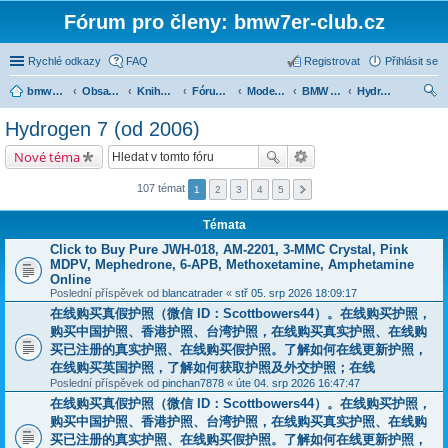
Fórum pro členy: bmw7er-club.cz
Rychlé odkazy
FAQ
Registrovat
Přihlásit se
bmw7er-club.cz
Obsah fóra
Knihovna
Fórum 7er
Modely BMW 7er
BMW 7 e65/66 (2001-2008)
Hydrogen 7 (od 2006)
led
Hydrogen 7 (od 2006)
at
Nové téma
107 témat
1
2
3
4
5
Témata
Click to Buy Pure JWH-018, AM-2201, 3-MMC Crystal, Pink
MDPV, Mephedrone, 6-APB, Methoxetamine, Amphetamine
Online
Poslední příspěvek od
blancatrader
«
stř 05. srp 2026 18:09:17
在线购买真假护照（微信 ID：Scottbowers44）。在线购买护照，
购买中国护照、香港护照、台湾护照，在线购买真实护照、在线购
买已注册的真实护照、在线购买假护照。了解如何在线更新护照，
在线购买英国护照，了解如何获取护照及外交护照；在线
Poslední příspěvek od
pinchan7878
«
úte 04. srp 2026 16:47:47
在线购买真假护照（微信 ID：Scottbowers44）。在线购买护照，
购买中国护照、香港护照、台湾护照，在线购买真实护照、在线购
买已注册的真实护照、在线购买假护照。了解如何在线更新护照，