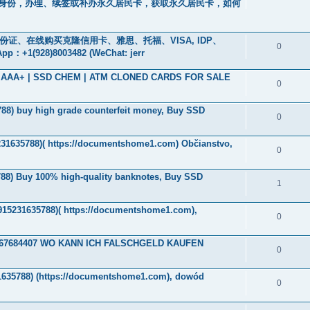
身份，办理、续签或补办永久居民卡，获取永久居民卡，如何
、身份证、在线购买克隆信用卡、雅思、托福、VISA, IDP、
0
928)8003482 (WeChat: jerr
ade AAA+ | SSD CHEM | ATM CLONED CARDS FOR SALE
0
788‬) buy high grade counterfeit money, Buy SSD
0
5231635788)( https://documentshome1.com) Občianstvo,
0
788‬) Buy 100% high-quality banknotes, Buy SSD
1
4915231635788)( https://documentshome1.com),
0
32467684407 WO KANN ICH FALSCHGELD KAUFEN
0
1635788) (https://documentshome1.com), dowód
0