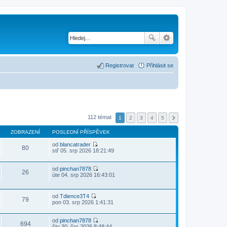
Registrovat
Přihlásit se
112 témat
1
2
3
4
5
ZOBRAZENÍ
POSLEDNÍ PŘÍSPĚVEK
od
blancatrader
80
Z
stř 05. srp 2026 18:21:49
o
b
r
od
pinchan7878
26
a
Z
úte 04. srp 2026 16:43:01
z
o
i
b
t
r
od
Tdience3T4
p
a
79
Z
pon 03. srp 2026 1:41:31
o
z
o
s
i
b
l
t
r
od
pinchan7878
e
p
694
a
Z
čtv 30. črc 2026 8:48:44