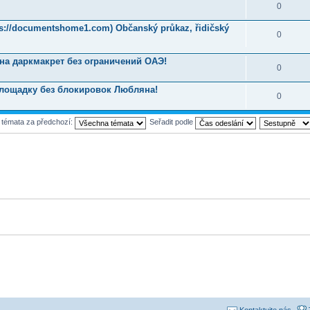
0
tps://documentshome1.com) Občanský průkaz, řidičský
0
на даркмакрет без ограничений ОАЭ!
0
площадку без блокировок Любляна!
0
t témata za předchozí:
Seřadit podle
Kontaktujte nás