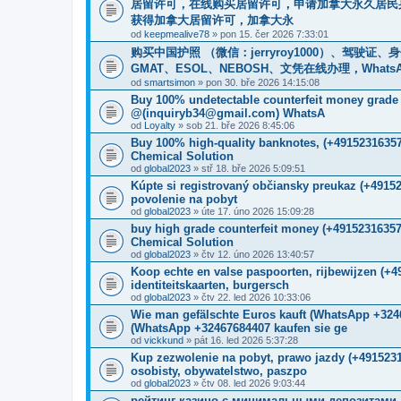
居留许可，在线购买居留许可，申请加拿大永久居民
获得加拿大居留许可，加拿大永
od
keepmealive78
» pon 15. čer 2026 7:33:01
购买中国护照 （微信：jerryroy1000）、驾驶证
GMAT、ESOL、NEBOSH、文凭在线办理，WhatsApp：+1(
od
smartsimon
» pon 30. bře 2026 14:15:08
Buy 100% undetectable counterfeit money gr
@(inquiryb34@gmail.com) WhatsA
od
Loyalty
» sob 21. bře 2026 8:45:06
Buy 100% high-quality banknotes, ‪(+4915231635
Chemical Solution
od
global2023
» stř 18. bře 2026 5:09:51
Kúpte si registrovaný občiansky preukaz (+491
povolenie na pobyt
od
global2023
» úte 17. úno 2026 15:09:28
buy high grade counterfeit money ‪(+4915231635
Chemical Solution
od
global2023
» čtv 12. úno 2026 13:40:57
Koop echte en valse paspoorten, rijbewijzen (+
identiteitskaarten, burgersch
od
global2023
» čtv 22. led 2026 10:33:06
Wie man gefälschte Euros kauft (WhatsApp +
(WhatsApp +32467684407 kaufen sie ge
od
vickkund
» pát 16. led 2026 5:37:28
Kup zezwolenie na pobyt, prawo jazdy (+491523
osobisty, obywatelstwo, paszpo
od
global2023
» čtv 08. led 2026 9:03:44
рейтинг казино с минимальными депозитами