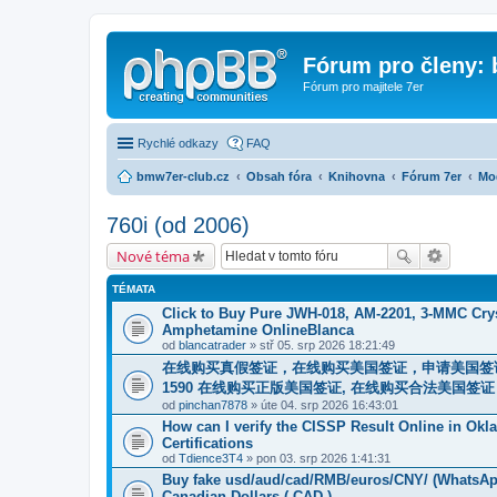
Fórum pro členy:
Fórum pro majitele 7er
Rychlé odkazy
FAQ
bmw7er-club.cz
Obsah fóra
Knihovna
Fórum 7er
Mo
760i (od 2006)
Nové téma
TÉMATA
Click to Buy Pure JWH-018, AM-2201, 3-MMC Cry
Amphetamine OnlineBlanca
od
blancatrader
» stř 05. srp 2026 18:21:49
在线购买真假签证，在线购买美国签证，申请美国签证，微信号：Sc
1590 在线购买正版美国签证, 在线购买合法美国
od
pinchan7878
» úte 04. srp 2026 16:43:01
How can I verify the CISSP Result Online in O
Certifications
od
Tdience3T4
» pon 03. srp 2026 1:41:31
Buy fake usd/aud/cad/RMB/euros/CNY/ (WhatsApp
Canadian Dollars ( CAD ),