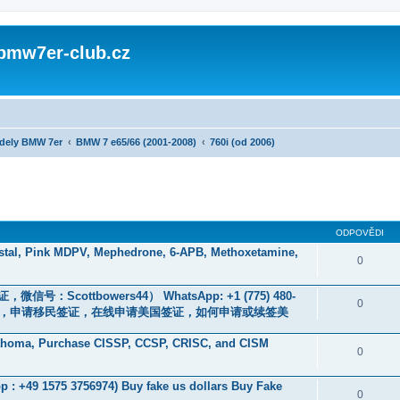
 bmw7er-club.cz
dely BMW 7er
BMW 7 e65/66 (2001-2008)
760i (od 2006)
ODPOVĚDI
stal, Pink MDPV, Mephedrone, 6-APB, Methoxetamine,
0
ottbowers44） WhatsApp: +1 (775) 480-
0
签证，申请移民签证，在线申请美国签证，如何申请或续签美
klahoma, Purchase CISSP, CCSP, CRISC, and CISM
0
 : +49 1575 3756974) Buy fake us dollars Buy Fake
0