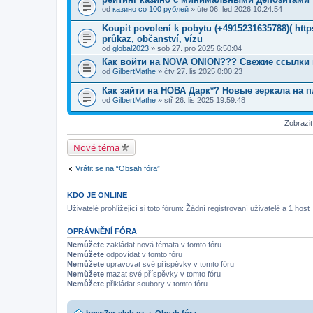
od
казино со 100 рублей
» úte 06. led 2026 10:24:54
Koupit povolení k pobytu (+4915231635788)( ht
průkaz, občanství, vízu
od
global2023
» sob 27. pro 2025 6:50:04
Как войти на NOVA ONION??? Свежие ссылки 
od
GilbertMathe
» čtv 27. lis 2025 0:00:23
Как зайти на НОВА Дарк*? Новые зеркала на 
od
GilbertMathe
» stř 26. lis 2025 19:59:48
Zobrazi
Nové téma
Vrátit se na “Obsah fóra”
KDO JE ONLINE
Uživatelé prohlížející si toto fórum: Žádní registrovaní uživatelé a 1 host
OPRÁVNĚNÍ FÓRA
Nemůžete
zakládat nová témata v tomto fóru
Nemůžete
odpovídat v tomto fóru
Nemůžete
upravovat své příspěvky v tomto fóru
Nemůžete
mazat své příspěvky v tomto fóru
Nemůžete
přikládat soubory v tomto fóru
bmw7er-club.cz
Obsah fóra