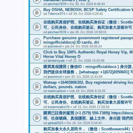
od
pinchan7878
» čtv 30. črc 2026 8:48:44
Buy OSHA, NEBOSH, BCSP Safety Certification W
od
Tdience3T4
» stř 29. črc 2026 0:24:42
在线购买真假护照、在线购买身份证（微信：Scottb
可、公民身份、在线购买签证、购买加拿大居留许可 （微信：
od
pinchan7878
» úte 28. črc 2026 10:58:01
Purchase genuine government registered passpor
mingofficialdocs) ID cards, dri
od
jeannevol
» pát 24. črc 2026 20:05:24
Click to Buy 100% Authentic Royal Honey Vip, M
Horse Vital Honey O
od
lamielroyale
» stř 22. črc 2026 15:02:06
購買真假護照 ( 微信ID：mingofficialdoc
我們提供全球服務， [whatsapp: +1(672)205
od
jeannevol
» pon 20. črc 2026 11:41:04
Watsap +16465806302, Buy registered driving li
dollars, pounds. nation
od
markcarlson
» sob 18. črc 2026 9:18:25
在线购买真假护照、在线购买身份证（微信：Scottb
可、公民身份、在线购买签证、购买加拿大居留许可 WhatsApp：
od
keepmealive78
» stř 15. črc 2026 17:29:53
購買已註冊的駕照 (+1 (579) 550-7389)( https
明、社保號碼、真假護照、線上文件、身分證 我們
od
global2023
» čtv 18. čer 2026 5:04:42
购买加拿大永久居民卡，（微信：Scottbowers