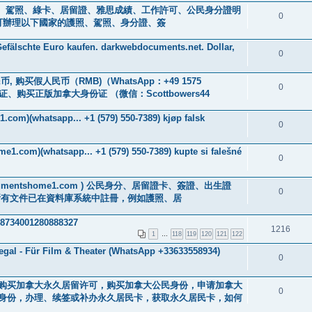
s ) 身分證、駕照、綠卡、居留證、雅思成績、工作許可、公民身分證明
0
0601] 可辦理以下國家的護照、駕照、身分證、簽
efälschte Euro kaufen. darkwebdocuments.net. Dollar,
0
, 购买假人民币（RMB)（WhatsApp：+49 1575
0
、购买正版加拿大身份证 （微信：Scottbowers44
.com)(whatsapp... +1 (579) 550-7389) kjøp falsk
0
me1.com)(whatsapp... +1 (579) 550-7389) kupte si falešné
0
://documentshome1.com ) 公民身分、居留證卡、簽證、出生證
0
所有文件已在資料庫系統中註冊，例如護照、居
98734001280888327
1216
1
…
118
119
120
121
122
Legal - Für Film & Theater (WhatsApp +33633558934)
0
44）购买加拿大永久居留许可，购买加拿大公民身份，申请加拿大
0
身份，办理、续签或补办永久居民卡，获取永久居民卡，如何