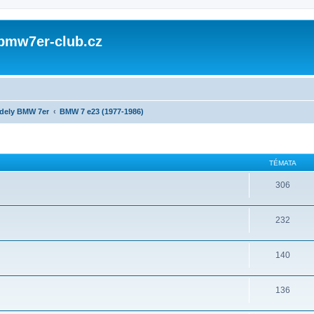
 bmw7er-club.cz
dely BMW 7er
BMW 7 e23 (1977-1986)
TÉMATA
306
232
140
136