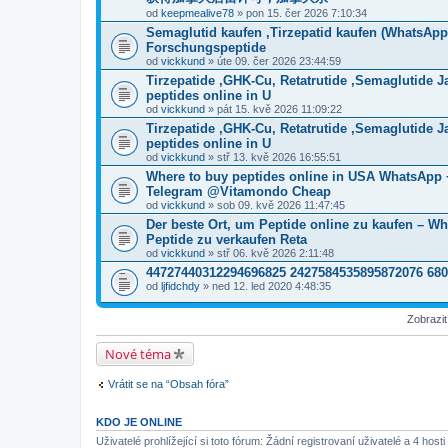
od
keepmealive78
» pon 15. čer 2026 7:10:34
Semaglutid kaufen ,Tirzepatid kaufen (WhatsApp
Forschungspeptide
od
vickkund
» úte 09. čer 2026 23:44:59
Tirzepatide ,GHK-Cu, Retatrutide ,Semaglutide 
peptides online in U
od
vickkund
» pát 15. kvě 2026 11:09:22
Tirzepatide ,GHK-Cu, Retatrutide ,Semaglutide 
peptides online in U
od
vickkund
» stř 13. kvě 2026 16:55:51
Where to buy peptides online in USA WhatsApp +
Telegram @Vitamondo Cheap
od
vickkund
» sob 09. kvě 2026 11:47:45
Der beste Ort, um Peptide online zu kaufen – Wh
Peptide zu verkaufen Reta
od
vickkund
» stř 06. kvě 2026 2:11:48
44727440312294696825 2427584535895872076 68
od
ljfidchdy
» ned 12. led 2020 4:48:35
Zobrazi
Nové téma
Vrátit se na “Obsah fóra”
KDO JE ONLINE
Uživatelé prohlížející si toto fórum: Žádní registrovaní uživatelé a 4 hosti