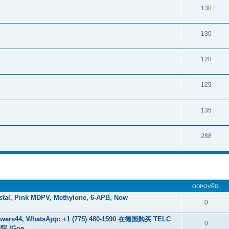
130
130
128
129
135
288
ODPOVĚDI
stal, Pink MDPV, Methylone, 6-APB, Now
0
rs44, WhatsApp: +1 (775) 480-1590 在德国购买 TELC
0
 (Goe