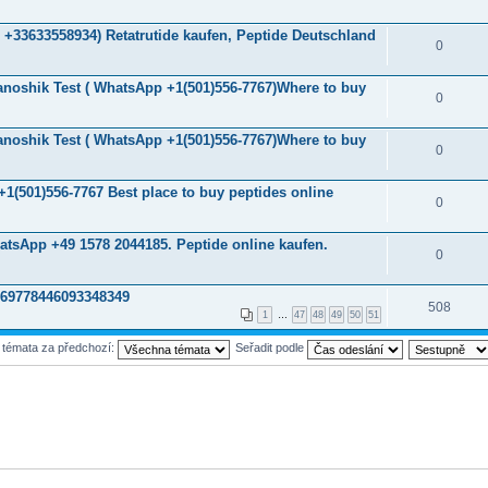
 +33633558934) Retatrutide kaufen, Peptide Deutschland
0
Janoshik Test ( WhatsApp +1(501)556-7767)Where to buy
0
Janoshik Test ( WhatsApp +1(501)556-7767)Where to buy
0
1(501)556-7767 Best place to buy peptides online
0
atsApp +49 1578 2044185. Peptide online kaufen.
0
069778446093348349
508
1
…
47
48
49
50
51
t témata za předchozí:
Seřadit podle