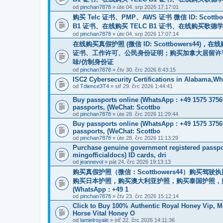
od
pinchan7878
» úte 04. srp 2026 17:17:01
购买 Telc 证书、PMP、AWS 证书 微信 ID: Scottbowe
B1 证书、在线购买 TELC B1 证书、在线购买歌德学院
od
pinchan7878
» úte 04. srp 2026 17:07:14
在线购买真假护照 (微信 ID: Scottbowers4
证书、工作许可、公民身份证明；购买加拿大居留许
味/仿制身份证
od
pinchan7878
» čtv 30. črc 2026 8:43:15
ISC2 Cybersecurity Certifications in Alabama,
od
Tdience3T4
» stř 29. črc 2026 1:44:41
Buy passports online (WhatsApp : +49 1575 3756
passports, (WeChat: Scottbo
od
pinchan7878
» úte 28. črc 2026 11:29:44
Buy passports online (WhatsApp : +49 1575 3756
passports, (WeChat: Scottbo
od
pinchan7878
» úte 28. črc 2026 11:13:29
Purchase genuine government registered passpor
mingofficialdocs) ID cards, dri
od
jeannevol
» pát 24. črc 2026 19:13:13
购买真假护照（微信：Scottbowers44）购买
购买日本护照，购买澳大利亚护照，购买泰国护照，
(WhatsApp : +49 1
od
pinchan7878
» čtv 23. črc 2026 15:12:14
Click to Buy 100% Authentic Royal Honey Vip, M
Horse Vital Honey O
od
lamielroyale
» stř 22. črc 2026 14:11:36