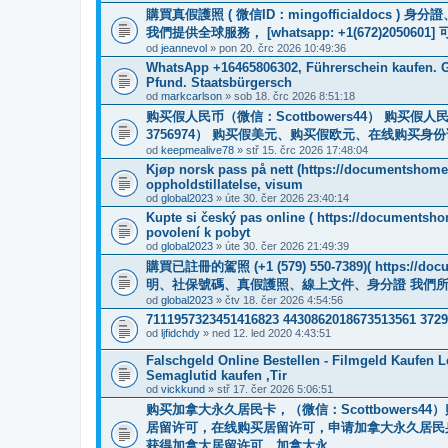
購買真假護照 ( 微信ID：mingofficialdoc
我們提供全球服務， [whatsapp: +1(672)205
od
jeannevol
» pon 20. črc 2026 10:49:36
WhatsApp +16465806302, Führerschein kaufen. G
Pfund. Staatsbürgersch
od
markcarlson
» sob 18. črc 2026 8:51:18
购买假人民币（微信：Scottbowers44） 购买假人民币
3756974） 购买假美元、购买假欧元、在线购买身份证
od
keepmealive78
» stř 15. črc 2026 17:48:04
Kjøp norsk pass på nett (https://documentshome1
oppholdstillatelse, visum
od
global2023
» úte 30. čer 2026 23:40:14
Kupte si český pas online ( https://documentsho
povolení k pobyt
od
global2023
» úte 30. čer 2026 21:49:39
購買已註冊的駕照 (+1 (579) 550-7389)( https
明、社保號碼、真假護照、線上文件、身分證 我們
od
global2023
» čtv 18. čer 2026 4:54:56
7111957323451416823 4430862018673513561 372
od
ljfidchdy
» ned 12. led 2020 4:43:51
Falschgeld Online Bestellen - Filmgeld Kaufen 
Semaglutid kaufen ,Tir
od
vickkund
» stř 17. čer 2026 5:06:51
购买加拿大永久居民卡，（微信：Scottbowers
居留许可，在线购买居留许可，申请加拿大永久居民
获得加拿大居留许可，加拿大永