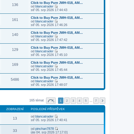
s
i
b
Click to Buy Pure JWH-018, AM…
í
l
136
t
r
od
blancatrader
p
e
p
a
Z
stř 05. srp 2026 17:44:43
ř
d
o
z
o
í
n
s
i
b
Click to Buy Pure JWH-018, AM…
s
í
l
161
t
r
od
blancatrader
p
p
e
p
a
Z
stř 05. srp 2026 17:46:26
ě
ř
d
o
z
o
v
í
n
s
i
b
e
Click to Buy Pure JWH-018, AM…
s
í
l
140
t
r
k
od
blancatrader
p
p
e
p
a
Z
stř 05. srp 2026 17:47:42
ě
ř
d
o
z
o
v
í
n
s
i
b
e
Click to Buy Pure JWH-018, AM…
s
í
l
129
t
r
k
od
blancatrader
p
p
e
p
a
Z
stř 05. srp 2026 17:45:10
ě
ř
d
o
z
o
v
í
n
s
i
b
e
Click to Buy Pure JWH-018, AM…
s
í
l
169
t
r
k
od
blancatrader
p
p
e
p
a
Z
stř 05. srp 2026 17:45:44
ě
ř
d
o
z
o
v
í
n
s
i
b
e
Click to Buy Pure JWH-018, AM…
s
í
l
5486
t
r
k
od
blancatrader
p
p
e
p
a
Z
stř 05. srp 2026 17:48:07
ě
ř
d
o
z
o
v
í
n
s
i
b
e
s
í
l
t
r
k
p
p
e
p
a
ě
ř
165 témat
d
1
2
3
4
5
…
7
o
z
v
í
n
s
i
e
s
í
l
ZOBRAZENÍ
POSLEDNÍ PŘÍSPĚVEK
t
k
p
p
e
p
ě
ř
d
od
blancatrader
o
13
v
í
n
Z
stř 05. srp 2026 17:40:41
s
e
s
í
o
l
k
p
p
b
e
od
pinchan7878
ě
ř
r
33
d
Z
úte 04. srp 2026 17:17:01
v
í
a