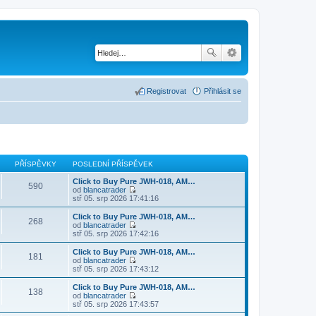
Registrovat
Přihlásit se
PŘÍSPĚVKY
POSLEDNÍ PŘÍSPĚVEK
Click to Buy Pure JWH-018, AM…
590
od
blancatrader
Z
stř 05. srp 2026 17:41:16
o
b
Click to Buy Pure JWH-018, AM…
268
r
od
blancatrader
a
Z
stř 05. srp 2026 17:42:16
z
o
i
b
Click to Buy Pure JWH-018, AM…
181
t
r
od
blancatrader
p
a
Z
stř 05. srp 2026 17:43:12
o
z
o
s
i
b
Click to Buy Pure JWH-018, AM…
l
138
t
r
od
blancatrader
e
p
a
Z
stř 05. srp 2026 17:43:57
d
o
z
o
n