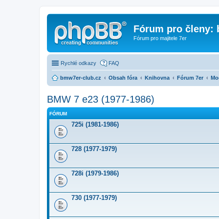
Fórum pro členy:
Fórum pro majitele 7er
Rychlé odkazy
FAQ
bmw7er-club.cz
Obsah fóra
Knihovna
Fórum 7er
Mo
BMW 7 e23 (1977-1986)
FÓRUM
725i (1981-1986)
728 (1977-1979)
728i (1979-1986)
730 (1977-1979)