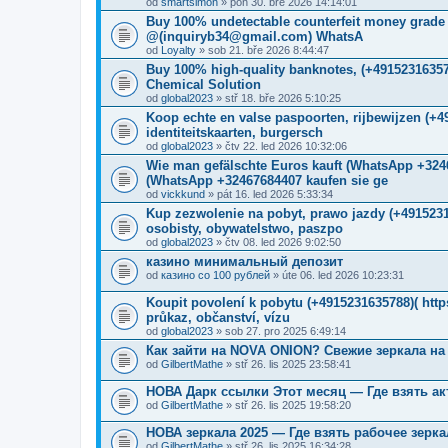
od
smartsimon
» pon 30. bře 2026 14:14:01
Buy 100% undetectable counterfeit money gr
@(inquiryb34@gmail.com) WhatsA
od
Loyalty
» sob 21. bře 2026 8:44:47
Buy 100% high-quality banknotes, ‪(+4915231635
Chemical Solution
od
global2023
» stř 18. bře 2026 5:10:25
Koop echte en valse paspoorten, rijbewijzen (+
identiteitskaarten, burgersch
od
global2023
» čtv 22. led 2026 10:32:06
Wie man gefälschte Euros kauft (WhatsApp +
(WhatsApp +32467684407 kaufen sie ge
od
vickkund
» pát 16. led 2026 5:33:34
Kup zezwolenie na pobyt, prawo jazdy (+491523
osobisty, obywatelstwo, paszpo
od
global2023
» čtv 08. led 2026 9:02:50
казино минимальный депозит
od
казино со 100 рублей
» úte 06. led 2026 10:23:31
Koupit povolení k pobytu (+4915231635788)( ht
průkaz, občanství, vízu
od
global2023
» sob 27. pro 2025 6:49:14
Как зайти на NOVA ONION? Свежие зеркала на
od
GilbertMathe
» stř 26. lis 2025 23:58:41
НОВА Дарк ссылки Этот месяц — Где взять ак
od
GilbertMathe
» stř 26. lis 2025 19:58:20
НОВА зеркала 2025 — Где взять рабочее зерка
od
GilbertMathe
» stř 26. lis 2025 16:34:28