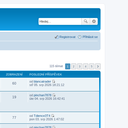
Registrovat
Přihlásit se
115 témat
1
2
3
4
5
ZOBRAZENÍ
POSLEDNÍ PŘÍSPĚVEK
od
blancatrader
60
Z
stř 05. srp 2026 18:21:12
o
b
r
od
pinchan7878
19
a
Z
úte 04. srp 2026 16:42:41
z
o
i
b
t
r
p
a
o
z
od
Tdience3T4
77
Z
s
i
pon 03. srp 2026 1:47:02
o
l
t
b
e
p
od
pinchan7878