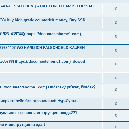
ade AAA+ | SSD CHEM | ATM CLONED CARDS FOR SALE
0
788‬) buy high grade counterfeit money, Buy SSD
0
4915231635788)( https://documentshome1.com),
0
32467684407 WO KANN ICH FALSCHGELD KAUFEN
0
1635788) (https://documentshome1.com), dowód
0
0
tps://documentshome1.com) Občanský průkaz, řidičský
0
 маркетплейс без ограничений Нур-Султан!
0
туальное зеркало и инструкция входа???
0
ло и инструкция входа!?
0