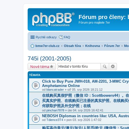
Fórum pro členy:
Fórum pro majitele 7er
Rychlé odkazy
FAQ
bmw7er-club.cz
Obsah fóra
Knihovna
Fórum 7er
Mo
745i (2001-2005)
Nové téma
TÉMATA
Click to Buy Pure JWH-018, AM-2201, 3-MMC Cry
Amphetamine Online
od
blancatrader
» stř 05. srp 2026 18:21:12
在线购买真假护照（微信 ID：Scottbowers
买真实护照、在线购买已注册的真实护照、在线购买
何获取护照及外交护照；在线
od
pinchan7878
» úte 04. srp 2026 16:42:41
NEBOSH Diplomas in countries like: USA, Austra
od
Tdience3T4
» pon 03. srp 2026 1:47:02
购买高仿美元/澳元/加元/人民币/欧元 (微信号：Sco