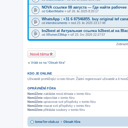
NOVA ссылки 08 августа — Где найти рабочее 
od
GilbertMathe
» stř 26. lis 2025 8:20:17
WhatsApp : +31 6 87546855. buy original tef can
od
interdocuments
» ned 23. lis 2025 23:17:48
bs2best at Актуальная ссылка b2best.at на Bla
od
XRumer23Mup
» stř 23. črc 2025 22:27:57
Zobrazi
Nové téma
Vrátit se na “Obsah fóra”
KDO JE ONLINE
Uživatelé prohlížející si toto fórum: Žádní registrovaní uživatelé a 6 host
OPRÁVNĚNÍ FÓRA
Nemůžete
zakládat nová témata v tomto fóru
Nemůžete
odpovídat v tomto fóru
Nemůžete
upravovat své příspěvky v tomto fóru
Nemůžete
mazat své příspěvky v tomto fóru
Nemůžete
přikládat soubory v tomto fóru
bmw7er-club.cz
Obsah fóra