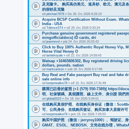
及克隆卡。 购买高仿美元、道具钞、欧元、澳元及各
的假钞及克隆
od
pinchan7878
» čtv 30. črc 2026 8:26:19
Acquire BCSP Certification Without Exam. WhatsA
India - USA
od
Tdience3T4
» stř 29. črc 2026 0:33:24
Purchase genuine government registered passpor
mingofficialdocs) ID cards, dri
od
jeannevol
» pát 24. črc 2026 20:03:43
Click to Buy 100% Authentic Royal Honey Vip, M
Horse Vital Honey O
od
lamielroyale
» stř 22. črc 2026 14:59:43
Watsap +16465806302, Buy registered driving li
dollars, pounds. nation
od
markcarlson
» sob 18. črc 2026 9:17:09
Buy Real and Fake passport Buy real and fake driv
sale online info
od
keepmealive78
» stř 15. črc 2026 17:31:49
購買已註冊的駕照 (+1 (579) 550-7389)( https
明、社保號碼、真假護照、線上文件、身分證 我們
od
global2023
» čtv 18. čer 2026 5:04:01
在线购买真假护照、在线购买身份证（微信：Scottb
可、公民身份、在线购买签证、购买加拿大居留许可 （微信：Scot
od
keepmealive78
» pon 15. čer 2026 7:29:53
购买中国护照 （微信：jerryroy1000）、驾驶证
GMAT、ESOL、NEBOSH、文凭在线办理，WhatsApp：+1(