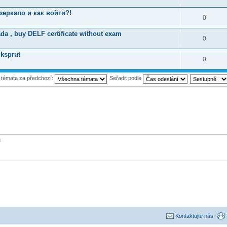
зеркало и как войти?!
0
ada , buy DELF certificate without exam
0
cksprut
0
t témata za předchozí:
Seřadit podle
ů
Kontaktujte nás