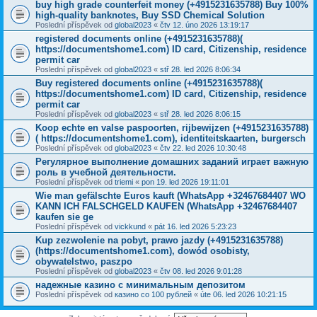
buy high grade counterfeit money ‪(+4915231635788‬) Buy 100%
high-quality banknotes, Buy SSD Chemical Solution
Poslední příspěvek od
global2023
«
čtv 12. úno 2026 13:19:17
registered documents online (+4915231635788)(
https://documentshome1.com) ID card, Citizenship, residence
permit car
Poslední příspěvek od
global2023
«
stř 28. led 2026 8:06:34
Buy registered documents online (+4915231635788)(
https://documentshome1.com) ID card, Citizenship, residence
permit car
Poslední příspěvek od
global2023
«
stř 28. led 2026 8:06:15
Koop echte en valse paspoorten, rijbewijzen (+4915231635788)
( https://documentshome1.com), identiteitskaarten, burgersch
Poslední příspěvek od
global2023
«
čtv 22. led 2026 10:30:48
Регулярное выполнение домашних заданий играет важную
роль в учебной деятельности.
Poslední příspěvek od
triemi
«
pon 19. led 2026 19:11:01
Wie man gefälschte Euros kauft (WhatsApp +32467684407 WO
KANN ICH FALSCHGELD KAUFEN (WhatsApp +32467684407
kaufen sie ge
Poslední příspěvek od
vickkund
«
pát 16. led 2026 5:23:23
Kup zezwolenie na pobyt, prawo jazdy (+4915231635788)
(https://documentshome1.com), dowód osobisty,
obywatelstwo, paszpo
Poslední příspěvek od
global2023
«
čtv 08. led 2026 9:01:28
надежные казино с минимальным депозитом
Poslední příspěvek od
казино со 100 рублей
«
úte 06. led 2026 10:21:15