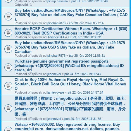
Poslední příspěvek od
pin up cassino
«
pát 31. črc 2026 22:03:49
Odpovědi:
1
Buy fake usd/aud/cad/RMB/euros/CNY/ (WhatsApp : +49 1575
3756974) Buy fake us dollars Buy Fake Canadian Dollars ( CAD
),
Poslední příspěvek od
pinchan7878
«
čtv 30. črc 2026 8:27:14
Acquire BCSP Certification Without Exam. WhatsApp: +1 (630)
809-9029. Real BCSP Certifications in India - USA
Poslední příspěvek od
Tdience3T4
«
stř 29. črc 2026 0:36:31
Buy fake usd/aud/cad/RMB/euros/CNY/ (WhatsApp : +49 1575
3756974) Buy fake USD $ Buy fake us dollars, Buy Fake
Canadian
Poslední příspěvek od
pinchan7878
«
úte 28. črc 2026 11:06:31
Purchase genuine government registered passports
[whatsapp: +1(672)2050601] (WeChat ID: mingofficialdocs) ID
cards, dri
Poslední příspěvek od
jeannevol
«
pát 24. črc 2026 19:59:43
Click to Buy 100% Authentic Royal Honey Vip, Miel Royal Du
Soudan, Black Bull Dont Quit Honey, Black Horse Vital Honey
O
Poslední příspěvek od
lamielroyale
«
stř 22. črc 2026 14:57:24
購買真假護照 ( 微信ID：mingofficialdocs ) 身分證、駕照、綠卡、
居留證、雅思成績、工作許可、公民身分證明 我們提供全球服務，
[whatsapp: +1(672)2050601] 可辦理以下國家的護照、駕照、身分
證、簽
Poslední příspěvek od
jeannevol
«
pon 20. črc 2026 11:31:35
Watsap +16465806302, Buy registered driving license. Buy
counterfeit euro. darkwebdocuments.net. dollars, pounds.