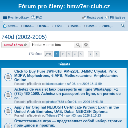
Fórum pro členy: bmw7er-club.cz
Rychlé odkazy
FAQ
Registrovat
Přihlásit se
bmw7er-club.cz
Obsah fóra
Knihovna
Fórum 7er
Modely BMW 7er
BMW 7 e65/66 (2001-2008)
740d (2002-2005)
led
740d (2002-2005)
at
Nové téma
173 témat
1
2
3
4
5
…
7
Témata
Click to Buy Pure JWH-018, AM-2201, 3-MMC Crystal, Pink
MDPV, Mephedrone, 6-APB, Methoxetamine, Amphetamine
Online
Poslední příspěvek od
blancatrader
«
stř 05. srp 2026 18:11:59
Achetez de vrais et faux passeports en ligne WhatsApp: +1
(775) 480-1590. Achetez un passeport en ligne, un permis de
co
Poslední příspěvek od
pinchan7878
«
úte 04. srp 2026 16:41:28
Apply for Original NEBOSH Certificate Without Exam in the
United Arab Emirates, UAE, Dubai NEBOSH Diploma
Poslední příspěvek od
Tdience3T4
«
pon 03. srp 2026 2:15:23
Ответственная игра — представляет собой набор строгих
принципов и практик.