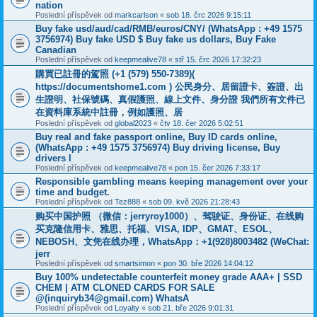
nation
Poslední příspěvek od
markcarlson
«
sob 18. črc 2026 9:15:11
Buy fake usd/aud/cad/RMB/euros/CNY/ (WhatsApp : +49 1575
3756974) Buy fake USD $ Buy fake us dollars, Buy Fake
Canadian
Poslední příspěvek od
keepmealive78
«
stř 15. črc 2026 17:32:23
購買已註冊的駕照 (+1 (579) 550-7389)(
https://documentshome1.com ) 公民身分、居留證卡、簽證、出
生證明、社保號碼、真假護照、線上文件、身分證 我們所有文件已
在資料庫系統中註冊，例如護照、居
Poslední příspěvek od
global2023
«
čtv 18. čer 2026 5:02:51
Buy real and fake passport online, Buy ID cards online,
(WhatsApp : +49 1575 3756974) Buy driving license, Buy
drivers l
Poslední příspěvek od
keepmealive78
«
pon 15. čer 2026 7:33:17
Responsible gambling means keeping management over your
time and budget.
Poslední příspěvek od
Tez888
«
sob 09. kvě 2026 21:28:43
购买中国护照 （微信：jerryroy1000）、驾驶证、身份证、在线购
买克隆信用卡、雅思、托福、VISA, IDP、GMAT、ESOL、
NEBOSH、文凭在线办理，WhatsApp：+1(928)8003482 (WeChat:
jerr
Poslední příspěvek od
smartsimon
«
pon 30. bře 2026 14:04:12
Buy 100% undetectable counterfeit money grade AAA+ | SSD
CHEM | ATM CLONED CARDS FOR SALE
@(inquiryb34@gmail.com) WhatsA
Poslední příspěvek od
Loyalty
«
sob 21. bře 2026 9:01:31