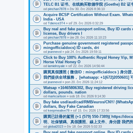
TELC B1 证书、在线购买歌德学院 (Goethe) 
od
pinchan7878
» čtv 30. črc 2026 8:36:10
Acquire BCSP Certification Without Exam. WhatsA
India - USA
od
Tdience3T4
» stř 29. črc 2026 0:32:29
Buy real and fake passport online, Buy ID cards
license, Buy drivers l
od
pinchan7878
» úte 28. črc 2026 11:10:23
Purchase genuine government registered passpor
mingofficialdocs) ID cards, dri
od
jeannevol
» pát 24. črc 2026 19:59:11
Click to Buy 100% Authentic Royal Honey Vip, M
Horse Vital Honey O
od
lamielroyale
» stř 22. črc 2026 14:56:44
購買真假護照 ( 微信ID：mingofficialdoc
我們提供全球服務， [whatsapp: +1(672)205
od
jeannevol
» pon 20. črc 2026 11:24:12
Watsap +16465806302, Buy registered driving li
dollars, pounds. nation
od
markcarlson
» sob 18. črc 2026 9:14:30
Buy fake usd/aud/cad/RMB/euros/CNY/ (WhatsApp
dollars, Buy Fake Canadian
od
keepmealive78
» stř 15. črc 2026 17:33:56
購買已註冊的駕照 (+1 (579) 550-7389)( https
明、社保號碼、真假護照、線上文件、身分證 我們
od
global2023
» čtv 18. čer 2026 5:02:33
Buy real and fake passport online, Buy ID cards