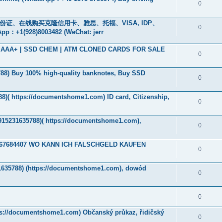
0
、身份证、在线购买克隆信用卡、雅思、托福、VISA, IDP、
0
928)8003482 (WeChat: jerr
ade AAA+ | SSD CHEM | ATM CLONED CARDS FOR SALE
0
788‬) Buy 100% high-quality banknotes, Buy SSD
0
8)( https://documentshome1.com) ID card, Citizenship,
0
4915231635788)( https://documentshome1.com),
0
32467684407 WO KANN ICH FALSCHGELD KAUFEN
0
1635788) (https://documentshome1.com), dowód
0
0
tps://documentshome1.com) Občanský průkaz, řidičský
0