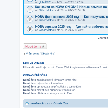
od
global2023
» sob 27. pro 2025 6:47:54
Как зайти на NOVA ONION*? Новые ссылки на
od
GilbertMathe
» stř 26. lis 2025 23:55:36
НОВА Дарк зеркала 2025 год — Как получить а
od
GilbertMathe
» stř 26. lis 2025 19:55:28
НОВА зеркала 2025 год — Где найти рабочее зе
od
GilbertMathe
» stř 26. lis 2025 16:31:41
Zobrazi
Nové téma
Vrátit se na “Obsah fóra”
KDO JE ONLINE
Uživatelé prohlížející si toto fórum: Žádní registrovaní uživatelé a 3 hosti
OPRÁVNĚNÍ FÓRA
Nemůžete
zakládat nová témata v tomto fóru
Nemůžete
odpovídat v tomto fóru
Nemůžete
upravovat své příspěvky v tomto fóru
Nemůžete
mazat své příspěvky v tomto fóru
Nemůžete
přikládat soubory v tomto fóru
bmw7er-club.cz
Obsah fóra