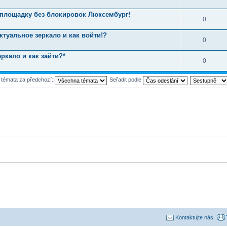
 площадку без блокировок Люксембург!
0
ктуальное зеркало и как войти!?
0
ркало и как зайти?*
0
t témata za předchozí:
Seřadit podle
Kontaktujte nás