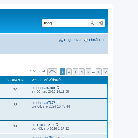
Registrovat
Přihlásit se
177 témat
1
2
3
4
5
…
8
ZOBRAZENÍ
POSLEDNÍ PŘÍSPĚVEK
od
blancatrader
70
Z
stř 05. srp 2026 18:11:38
o
b
r
od
pinchan7878
23
a
Z
úte 04. srp 2026 16:43:44
z
o
i
b
t
r
p
a
o
z
od
Tdience3T4
75
Z
s
i
pon 03. srp 2026 2:17:12
o
l
t
b
e
p
od
pinchan7878