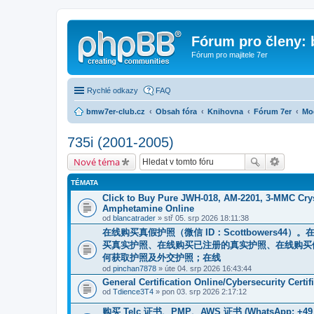
Fórum pro členy:
Fórum pro majitele 7er
Rychlé odkazy
FAQ
bmw7er-club.cz
Obsah fóra
Knihovna
Fórum 7er
Mo
735i (2001-2005)
Nové téma
TÉMATA
Click to Buy Pure JWH-018, AM-2201, 3-MMC Cry
Amphetamine Online
od
blancatrader
» stř 05. srp 2026 18:11:38
在线购买真假护照（微信 ID：Scottbowers
买真实护照、在线购买已注册的真实护照、在线购买
何获取护照及外交护照；在线
od
pinchan7878
» úte 04. srp 2026 16:43:44
General Certification Online/Cybersecurity Certi
od
Tdience3T4
» pon 03. srp 2026 2:17:12
购买 Telc 证书、PMP、AWS 证书 (WhatsApp: +4