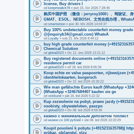
license, Buy drivers l
od
keepmealive78
» pon 15. čer 2026 7:28:45
购买中国护照 （微信：jerryroy1000）、驾驶证
GMAT、ESOL、NEBOSH、文凭在线办理，WhatsApp：+1(
od
smartsimon
» pon 30. bře 2026 14:03:37
Buy 100% undetectable counterfeit money gr
@(inquiryb34@gmail.com) WhatsA
od
Loyalty
» sob 21. bře 2026 8:44:12
buy high grade counterfeit money ‪(+4915231635
Chemical Solution
od
global2023
» čtv 12. úno 2026 13:21:12
Buy registered documents online (+491523163578
residence permit car
od
global2023
» stř 28. led 2026 8:05:39
Koop echte en valse paspoorten, rijbewijzen (+
identiteitskaarten, burgersch
od
global2023
» čtv 22. led 2026 10:30:22
Wie man gefälschte Euros kauft (WhatsApp +
(WhatsApp +32467684407 kaufen sie ge
od
vickkund
» pát 16. led 2026 5:22:32
Kup zezwolenie na pobyt, prawo jazdy (+491523
osobisty, obywatelstwo, paszpo
od
global2023
» čtv 08. led 2026 8:59:39
казино с минимальным депозитом топлист
od
казино со 100 рублей
» úte 06. led 2026 10:20:29
Koupit povolení k pobytu (+4915231635788)( ht
průkaz, občanství, vízu