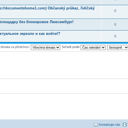
tps://documentshome1.com) Občanský průkaz, řidičský
0
 площадку без блокировок Люксембург!
0
ктуальное зеркало и как войти!?
0
t témata za předchozí:
Seřadit podle
Kontaktujte nás