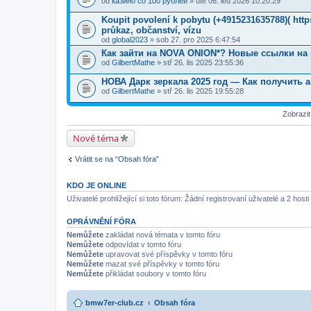
od
казино со 100 рублей
» úte 06. led 2026 10:20:29
Koupit povolení k pobytu (+4915231635788)( ht
průkaz, občanství, vízu
od
global2023
» sob 27. pro 2025 6:47:54
Как зайти на NOVA ONION*? Новые ссылки на
od
GilbertMathe
» stř 26. lis 2025 23:55:36
НОВА Дарк зеркала 2025 год — Как получить а
od
GilbertMathe
» stř 26. lis 2025 19:55:28
Zobrazi
Nové téma
Vrátit se na “Obsah fóra”
KDO JE ONLINE
Uživatelé prohlížející si toto fórum: Žádní registrovaní uživatelé a 2 hosti
OPRÁVNĚNÍ FÓRA
Nemůžete
zakládat nová témata v tomto fóru
Nemůžete
odpovídat v tomto fóru
Nemůžete
upravovat své příspěvky v tomto fóru
Nemůžete
mazat své příspěvky v tomto fóru
Nemůžete
přikládat soubory v tomto fóru
bmw7er-club.cz
Obsah fóra