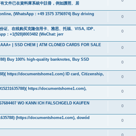
0
所有文件已在資料庫系統中註冊，例如護照、居
 online, (WhatsApp : +49 1575 3756974) Buy driving
0
、身份证、在线购买克隆信用卡、雅思、托福、VISA, IDP、
0
928)8003482 (WeChat: jerr
ade AAA+ | SSD CHEM | ATM CLONED CARDS FOR SALE
0
788‬) Buy 100% high-quality banknotes, Buy SSD
0
8)( https://documentshome1.com) ID card, Citizenship,
0
4915231635788)( https://documentshome1.com),
0
32467684407 WO KANN ICH FALSCHGELD KAUFEN
0
1635788) (https://documentshome1.com), dowód
0
0