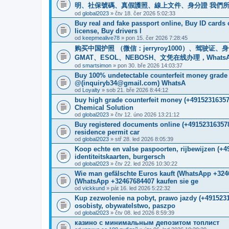
明、社保號碼、真假護照、線上文件、身分證 我們
od
global2023
» čtv 18. čer 2026 5:02:33
Buy real and fake passport online, Buy ID cards
license, Buy drivers l
od
keepmealive78
» pon 15. čer 2026 7:28:45
购买中国护照 （微信：jerryroy1000）、驾驶证
GMAT、ESOL、NEBOSH、文凭在线办理，WhatsApp：+1(
od
smartsimon
» pon 30. bře 2026 14:03:37
Buy 100% undetectable counterfeit money gr
@(inquiryb34@gmail.com) WhatsA
od
Loyalty
» sob 21. bře 2026 8:44:12
buy high grade counterfeit money ‪(+4915231635
Chemical Solution
od
global2023
» čtv 12. úno 2026 13:21:12
Buy registered documents online (+491523163578
residence permit car
od
global2023
» stř 28. led 2026 8:05:39
Koop echte en valse paspoorten, rijbewijzen (+
identiteitskaarten, burgersch
od
global2023
» čtv 22. led 2026 10:30:22
Wie man gefälschte Euros kauft (WhatsApp +
(WhatsApp +32467684407 kaufen sie ge
od
vickkund
» pát 16. led 2026 5:22:32
Kup zezwolenie na pobyt, prawo jazdy (+491523
osobisty, obywatelstwo, paszpo
od
global2023
» čtv 08. led 2026 8:59:39
казино с минимальным депозитом топлист