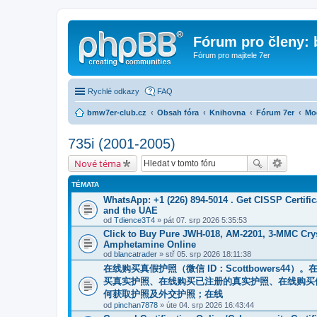
Fórum pro členy:
Fórum pro majitele 7er
Rychlé odkazy
FAQ
bmw7er-club.cz
Obsah fóra
Knihovna
Fórum 7er
Mo
735i (2001-2005)
Nové téma
TÉMATA
WhatsApp: +1 (226) 894-5014​ . Get CISSP Certif
and the UAE
od
Tdience3T4
» pát 07. srp 2026 5:35:53
Click to Buy Pure JWH-018, AM-2201, 3-MMC Cry
Amphetamine Online
od
blancatrader
» stř 05. srp 2026 18:11:38
在线购买真假护照（微信 ID：Scottbowers
买真实护照、在线购买已注册的真实护照、在线购买
何获取护照及外交护照；在线
od
pinchan7878
» úte 04. srp 2026 16:43:44