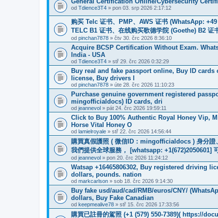
General Certification Online/Cybersecurity Certi
od
Tdience3T4
» pon 03. srp 2026 2:17:12
购买 Telc 证书、PMP、AWS 证书 (WhatsApp: +4
TELC B1 证书、在线购买歌德学院 (Goethe) 
od
pinchan7878
» čtv 30. črc 2026 8:36:10
Acquire BCSP Certification Without Exam. WhatsA
India - USA
od
Tdience3T4
» stř 29. črc 2026 0:32:29
Buy real and fake passport online, Buy ID cards
license, Buy drivers l
od
pinchan7878
» úte 28. črc 2026 11:10:23
Purchase genuine government registered passpor
mingofficialdocs) ID cards, dri
od
jeannevol
» pát 24. črc 2026 19:59:11
Click to Buy 100% Authentic Royal Honey Vip, M
Horse Vital Honey O
od
lamielroyale
» stř 22. črc 2026 14:56:44
購買真假護照 ( 微信ID：mingofficialdoc
我們提供全球服務， [whatsapp: +1(672)205
od
jeannevol
» pon 20. črc 2026 11:24:12
Watsap +16465806302, Buy registered driving li
dollars, pounds. nation
od
markcarlson
» sob 18. črc 2026 9:14:30
Buy fake usd/aud/cad/RMB/euros/CNY/ (WhatsApp
dollars, Buy Fake Canadian
od
keepmealive78
» stř 15. črc 2026 17:33:56
購買已註冊的駕照 (+1 (579) 550-7389)( https