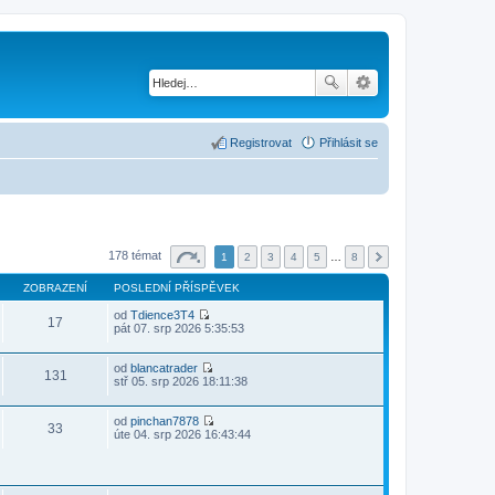
Registrovat
Přihlásit se
178 témat
1
2
3
4
5
…
8
ZOBRAZENÍ
POSLEDNÍ PŘÍSPĚVEK
od
Tdience3T4
17
Z
pát 07. srp 2026 5:35:53
o
b
r
od
blancatrader
131
a
Z
stř 05. srp 2026 18:11:38
z
o
i
b
t
r
od
pinchan7878
33
p
a
Z
úte 04. srp 2026 16:43:44
o
z
o
s
i
b
l
t
r
e
p
a