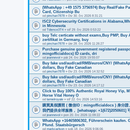
(WhatsApp : +49 1575 3756974) Buy Real/Fake Pas
Card, Citizenship Bu
od
pinchan7878
» čtv 30. črc 2026 8:31:21
ISC2 Cybersecurity Certifications in Alabama,
in Minnesota
od
Tdience3T4
» stř 29. črc 2026 0:53:22
buy Telc certicate without exams,Buy PMP, Buy
zertifikat in Germany, buy
od
pinchan7878
» úte 28. črc 2026 11:26:27
Purchase genuine government registered passpor
mingofficialdocs) ID cards, dri
od
jeannevol
» pát 24. črc 2026 19:55:07
Buy fake usd/aud/cad/RMB/euros/CNY/ (WhatsApp
dollars, Buy Fake Canadian
od
pinchan7878
» čtv 23. črc 2026 14:32:52
Buy fake usd/aud/cad/RMB/euros/CNY/ (WhatsApp
dollars, Buy Fake Canadian
od
pinchan7878
» čtv 23. črc 2026 14:17:12
Click to Buy 100% Authentic Royal Honey Vip, M
Horse Vital Honey O
od
lamielroyale
» stř 22. črc 2026 14:53:16
購買真假護照 ( 微信ID：mingofficialdoc
我們提供全球服務， [whatsapp: +1(672)205
od
jeannevol
» pon 20. črc 2026 11:09:22
WhatsApp +16465806302, Führerschein kaufen. G
Pfund. Staatsbürgersch
od
markcarlson
» sob 18. črc 2026 9:06:06