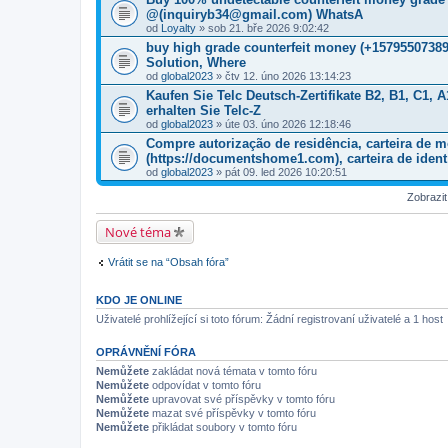
@(inquiryb34@gmail.com) WhatsA
od
Loyalty
» sob 21. bře 2026 9:02:42
buy high grade counterfeit money ‪(+1579550738
Solution, Where
od
global2023
» čtv 12. úno 2026 13:14:23
Kaufen Sie Telc Deutsch-Zertifikate B2, B1, C1,
erhalten Sie Telc-Z
od
global2023
» úte 03. úno 2026 12:18:46
Compre autorização de residência, carteira de m
(https://documentshome1.com), carteira de ident
od
global2023
» pát 09. led 2026 10:20:51
Zobrazi
Nové téma
Vrátit se na “Obsah fóra”
KDO JE ONLINE
Uživatelé prohlížející si toto fórum: Žádní registrovaní uživatelé a 1 host
OPRÁVNĚNÍ FÓRA
Nemůžete
zakládat nová témata v tomto fóru
Nemůžete
odpovídat v tomto fóru
Nemůžete
upravovat své příspěvky v tomto fóru
Nemůžete
mazat své příspěvky v tomto fóru
Nemůžete
přikládat soubory v tomto fóru