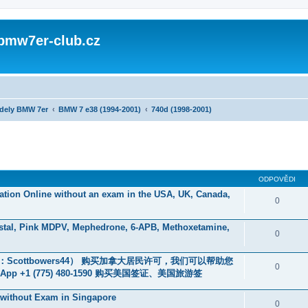
 bmw7er-club.cz
dely BMW 7er
BMW 7 e38 (1994-2001)
740d (1998-2001)
ODPOVĚDI
ication Online without an exam in the USA, UK, Canada,
0
stal, Pink MDPV, Mephedrone, 6-APB, Methoxetamine,
0
ottbowers44） 购买加拿大居民许可，我们可以帮助您
0
+1 (775) 480-1590 购买美国签证、美国旅游签
e without Exam in Singapore
0