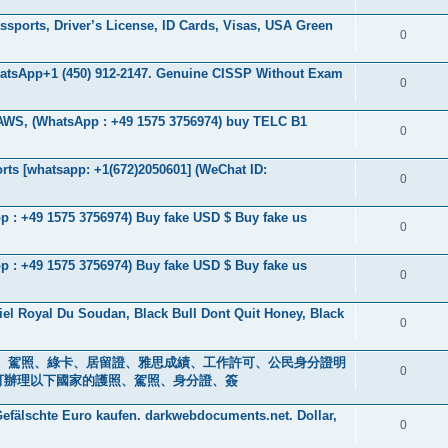
sports, Driver’s License, ID Cards, Visas, USA Green
0
WhatsApp+1 (450) 912-2147. Genuine CISSP Without Exam
0
 AWS, (WhatsApp : +49 1575 3756974) buy TELC B1
0
ts [whatsapp: +1(672)2050601] (WeChat ID:
0
 : +49 1575 3756974) Buy fake USD $ Buy fake us
0
 : +49 1575 3756974) Buy fake USD $ Buy fake us
0
iel Royal Du Soudan, Black Bull Dont Quit Honey, Black
0
s ) 身分證、駕照、綠卡、居留證、雅思成績、工作許可、公民身分證明
0
0601] 可辦理以下國家的護照、駕照、身分證、簽
efälschte Euro kaufen. darkwebdocuments.net. Dollar,
0