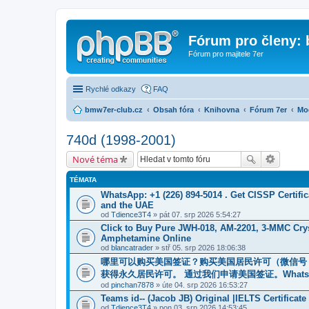
Fórum pro členy:
Fórum pro majitele 7er
Rychlé odkazy
FAQ
bmw7er-club.cz
Obsah fóra
Knihovna
Fórum 7er
Mo
740d (1998-2001)
Nové téma
TÉMATA
WhatsApp: +1 (226) 894-5014​ . Get CISSP Certif
and the UAE
od
Tdience3T4
» pát 07. srp 2026 5:54:27
Click to Buy Pure JWH-018, AM-2201, 3-MMC Cry
Amphetamine Online
od
blancatrader
» stř 05. srp 2026 18:06:38
哪里可以购买美国签证？购买美国居民许可（微信号：Sc
获得永久居民许可。 通过我们申请美国签证。WhatsApp 
od
pinchan7878
» úte 04. srp 2026 16:53:27
Teams id-- (Jacob JB) Original |IELTS Certificat
od
Tdience3T4
» pon 03. srp 2026 14:53:45