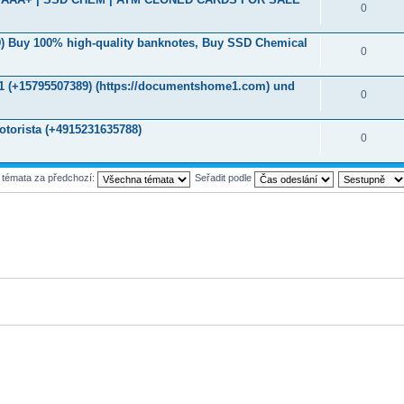
0
9‬) Buy 100% high-quality banknotes, Buy SSD Chemical
0
 A1 (+15795507389) (https://documentshome1.com) und
0
otorista (+4915231635788)
0
t témata za předchozí:
Seřadit podle