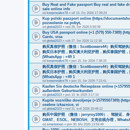
Buy Real and Fake passport Buy real and fake driv
sale online info
od
keepmealive78
» stř 15. črc 2026 17:39:24
Kup polski paszport online (https://documentsh
pozwolenie na pobyt,
od
global2023
» ned 28. čer 2026 5:50:39
Buy USA passport online (+1 (579) 550-7389) (ht
Cards, visa
od
global2023
» sob 27. čer 2026 11:12:36
购买真假护照（微信：Scottbowers44）购买
购买日本护照，购买澳大利亚护照，购买泰国护照，
(WhatsApp : +49 1
od
keepmealive78
» pon 15. čer 2026 7:38:33
购买真假护照（微信：Scottbowers44）购买
购买日本护照，购买澳大利亚护照，购买泰国护照，
(WhatsApp : +49 1
od
keepmealive78
» pon 15. čer 2026 7:23:41
Kaufen Sie deutsche Reisepässe online (+157955
außerdem Geburtsurkunden
od
global2023
» pon 10. lis 2025 3:17:10
Kupite vozniško dovoljenje (+15795507389) (htt
osebne izkaznice, vi
od
global2023
» ned 31. kvě 2026 20:48:12
购买中国护照 （微信：jerryroy1000）、驾驶证
GMAT、ESOL、NEBOSH、文凭在线办理，WhatsApp：+1(
od
smartsimon
» pon 30. bře 2026 13:59:49
Buy 100% undetectable counterfeit money gr