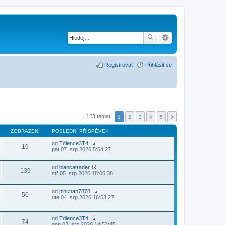
Registrovat
Přihlásit se
123 témat
1
2
3
4
5
ZOBRAZENÍ
POSLEDNÍ PŘÍSPĚVEK
od
Tdience3T4
19
Z
pát 07. srp 2026 5:54:27
o
b
r
od
blancatrader
139
a
Z
stř 05. srp 2026 18:06:38
z
o
i
b
t
r
od
pinchan7878
50
p
a
Z
úte 04. srp 2026 16:53:27
o
z
o
s
i
b
l
t
r
od
Tdience3T4
e
p
a
74
Z
pon 03. srp 2026 14:53:45