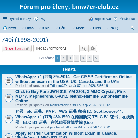
Fórum pro členy: bmw7er-club.cz
Rychlé odkazy
FAQ
Registrovat
Přihlásit se
bmw7er-club.cz
Obsah fóra
Knihovna
Fórum 7er
Modely BMW 7er
BMW 7 e38 (1994-2001)
740i (1998-2001)
led
740i (1998-2001)
at
Nové téma
127 témat
1
2
3
4
5
6
Témata
WhatsApp: +1 (226) 894-5014​ . Get CISSP Certification Online
without an exam in the USA, UK, Canada, and the UAE
Poslední příspěvek od
Tdience3T4
«
pát 07. srp 2026 5:56:19
Click to Buy Pure JWH-018, AM-2201, 3-MMC Crystal, Pink
MDPV, Mephedrone, 6-APB, Methoxetamine, Amphetamine
Online
Poslední příspěvek od
blancatrader
«
stř 05. srp 2026 18:06:12
购买 Telc 证书、PMP、AWS 证书 微信 ID: Scottbowers44,
WhatsApp: +1 (775) 480-1590 在德国购买 TELC B1 证书、在线购
买 TELC B1 证书、在线购买歌德学院 (Goe
Poslední příspěvek od
pinchan7878
«
úte 04. srp 2026 17:00:01
Apply for PMP Certification Without Exam in Canada,
WhatsApp+1 (450) 912-2147