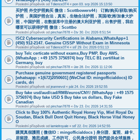
Poslední příspěvek od
Tdience3T4
«
pon 03. srp 2026 15:13:50
买护照 外交护照购买 微信：Scottbowers44） 订购/购买/获取/购买
护照 ，美国护照合法，真实，生物合法护照，英国/欧洲/加拿大护
照，中国护照，在数据库中注册的澳大利亚护照，出售护照，我在
哪里可以获得护照 微信：Scottbo
Poslední příspěvek od
pinchan7878
«
čtv 30. črc 2026 8:51:54
ISC2 Cybersecurity Certifications in Alabama,WhatsApp+1
(450) 912-2147. Genuine CISSP Without Exam in Minnesota
Poslední příspěvek od
Tdience3T4
«
stř 29. črc 2026 0:51:13
buy Telc certicate without exams,Buy PMP, Buy AWS,
(WhatsApp : +49 1575 3756974) buy TELC B1 zertifikat in
Germany, buy
Poslední příspěvek od
pinchan7878
«
úte 28. črc 2026 11:12:06
Purchase genuine government registered passports
[whatsapp: +1(672)2050601] (WeChat ID: mingofficialdocs) ID
cards, dri
Poslední příspěvek od
jeannevol
«
pát 24. črc 2026 19:52:55
Buy fake usd/aud/cad/RMB/euros/CNY/ (WhatsApp : +49 1575
3756974) Buy fake USD $ Buy fake us dollars, Buy Fake
Canadian
Poslední příspěvek od
pinchan7878
«
čtv 23. črc 2026 14:31:55
Click to Buy 100% Authentic Royal Honey Vip, Miel Royal Du
Soudan, Black Bull Dont Quit Honey, Black Horse Vital Honey
O
Poslední příspěvek od
lamielroyale
«
stř 22. črc 2026 14:52:55
購買真假護照 ( 微信ID：mingofficialdocs ) 身分證、駕照、綠卡、
居留證、雅思成績、工作許可、公民身分證明 我們提供全球服務，