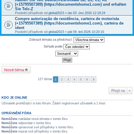
(+15795507389) (https://documentshome1.com) und erhalten
Sie Telc-Z
Poslední příspěvek od
global2023
«
úte 03. úno 2026 12:18:24
Compre autorização de residência, carteira de motorista
(+15795507389) (https://documentshome1.com), carteira de
ident
Poslední příspěvek od
global2023
«
pát 09. led 2026 10:20:15
Zobrazit témata za předchozí:
Seřadit podle
Nové téma
127 témat
1
2
3
4
5
6
Přejít na
KDO JE ONLINE
Uživatelé prohlížející si toto fórum: Žádní registrovaní uživatelé a 1 host
OPRÁVNĚNÍ FÓRA
Nemůžete
zakládat nová témata v tomto fóru
Nemůžete
odpovídat v tomto fóru
Nemůžete
upravovat své příspěvky v tomto fóru
Nemůžete
mazat své příspěvky v tomto fóru