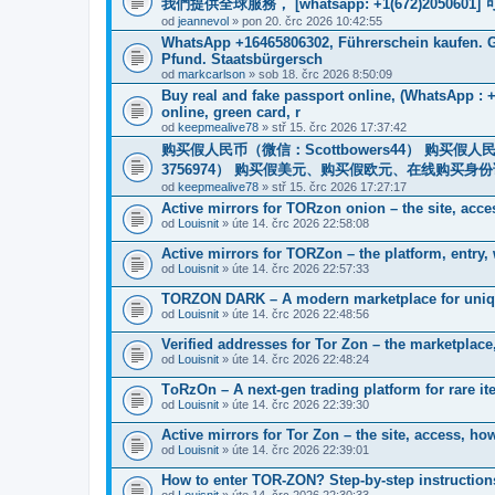
我們提供全球服務， [whatsapp: +1(672)205
od
jeannevol
» pon 20. črc 2026 10:42:55
WhatsApp +16465806302, Führerschein kaufen. G
Pfund. Staatsbürgersch
od
markcarlson
» sob 18. črc 2026 8:50:09
Buy real and fake passport online, (WhatsApp : 
online, green card, r
od
keepmealive78
» stř 15. črc 2026 17:37:42
购买假人民币（微信：Scottbowers44） 购买假人民币
3756974） 购买假美元、购买假欧元、在线购买身份证
od
keepmealive78
» stř 15. črc 2026 17:27:17
Active mirrors for TORzon onion – the site, acce
od
Louisnit
» úte 14. črc 2026 22:58:08
Active mirrors for TORZon – the platform, entry, 
od
Louisnit
» úte 14. črc 2026 22:57:33
TORZON DARK – A modern marketplace for uniqu
od
Louisnit
» úte 14. črc 2026 22:48:56
Verified addresses for Tor Zon – the marketplace,
od
Louisnit
» úte 14. črc 2026 22:48:24
TоRzOn – A next-gen trading platform for rare i
od
Louisnit
» úte 14. črc 2026 22:39:30
Active mirrors for Tor Zon – the site, access, ho
od
Louisnit
» úte 14. črc 2026 22:39:01
How to enter TOR-ZON? Step-by-step instructions
od
Louisnit
» úte 14. črc 2026 22:30:33