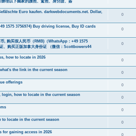
0601] 可辦理以下國家的護照、駕照、身分證、簽
efälschte Euro kaufen. darkwebdocuments.net. Dollar,
0
+49 1575 3756974) Buy driving license, Buy ID cards
0
, 购买假人民币（RMB)（WhatsApp：+49 1575
0
、购买正版加拿大身份证 （微信：Scottbowers44
ss, how to locate in 2026
0
what's the link in the current season
0
e offerings
0
 login, how to locate in the current season
0
tems
0
w to locate in the current season
0
 for gaining access in 2026
0