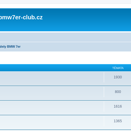
 bmw7er-club.cz
dely BMW 7er
TÉMATA
1930
800
1616
1365