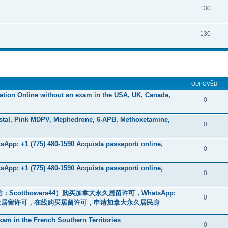
130
130
ODPOVĚDI
ication Online without an exam in the USA, UK, Canada,
0
stal, Pink MDPV, Mephedrone, 6-APB, Methoxetamine,
0
tsApp: +1 (775) 480-1590 Acquista passaporti online,
0
tsApp: +1 (775) 480-1590 Acquista passaporti online,
0
ottbowers44）购买加拿大永久居留许可，WhatsApp:
0
，申请加拿大居留许可，在线购买居留许可，申请加拿大永久居民身
am in the French Southern Territories
0