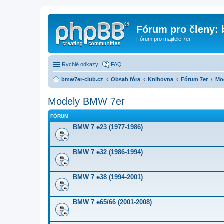
Fórum pro členy:
Fórum pro majitele 7er
Rychlé odkazy
FAQ
bmw7er-club.cz
Obsah fóra
Knihovna
Fórum 7er
Mo
Modely BMW 7er
FÓRUM
BMW 7 e23 (1977-1986)
BMW 7 e32 (1986-1994)
BMW 7 e38 (1994-2001)
BMW 7 e65/66 (2001-2008)