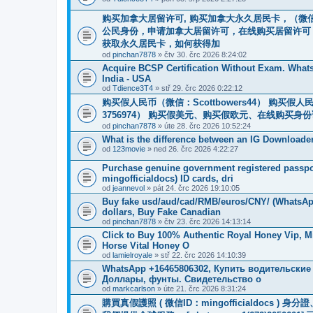
购买加拿大居留许可, 购买加拿大永久居民卡，（微信：
公民身份，申请加拿大居留许可，在线购买居留许可
获取永久居民卡，如何获得加
od
pinchan7878
» čtv 30. črc 2026 8:24:02
Acquire BCSP Certification Without Exam. WhatsA
India - USA
od
Tdience3T4
» stř 29. črc 2026 0:22:12
购买假人民币（微信：Scottbowers44） 购买假人民币
3756974） 购买假美元、购买假欧元、在线购买身份证
od
pinchan7878
» úte 28. črc 2026 10:52:24
What is the difference between an IG Downloade
od
123movie
» ned 26. črc 2026 4:22:27
Purchase genuine government registered passpor
mingofficialdocs) ID cards, dri
od
jeannevol
» pát 24. črc 2026 19:10:05
Buy fake usd/aud/cad/RMB/euros/CNY/ (WhatsApp
dollars, Buy Fake Canadian
od
pinchan7878
» čtv 23. črc 2026 14:13:14
Click to Buy 100% Authentic Royal Honey Vip, M
Horse Vital Honey O
od
lamielroyale
» stř 22. črc 2026 14:10:39
WhatsApp +16465806302, Купить водительские
Доллары, фунты. Свидетельство о
od
markcarlson
» úte 21. črc 2026 8:31:24
購買真假護照 ( 微信ID：mingofficialdoc