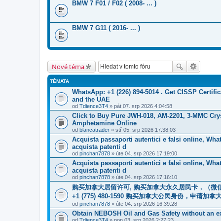
BMW 7 F01 / F02 ( 2008- ... )
BMW 7 G11 ( 2016- ... )
Nové téma
TÉMATA
WhatsApp: +1 (226) 894-5014​ . Get CISSP Certif
and the UAE
od
Tdience3T4
» pát 07. srp 2026 4:04:58
Click to Buy Pure JWH-018, AM-2201, 3-MMC Cry
Amphetamine Online
od
blancatrader
» stř 05. srp 2026 17:38:03
Acquista passaporti autentici e falsi online, Wha
acquista patenti d
od
pinchan7878
» úte 04. srp 2026 17:19:00
Acquista passaporti autentici e falsi online, Wha
acquista patenti d
od
pinchan7878
» úte 04. srp 2026 17:16:10
购买加拿大居留许可, 购买加拿大永久居民卡，（微信：Sc
+1 (775) 480-1590 购买加拿大公民身份
od
pinchan7878
» úte 04. srp 2026 16:39:28
Obtain NEBOSH Oil and Gas Safety without an ex
od
Tdience3T4
» pon 03. srp 2026 2:27:23