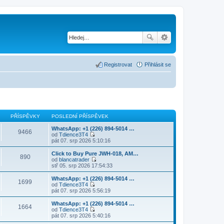
Registrovat
Přihlásit se
PŘÍSPĚVKY
POSLEDNÍ PŘÍSPĚVEK
WhatsApp: +1 (226) 894-5014​ …
9466
od
Tdience3T4
Z
pát 07. srp 2026 5:10:16
o
b
Click to Buy Pure JWH-018, AM…
890
r
od
blancatrader
a
Z
stř 05. srp 2026 17:54:33
z
o
i
b
WhatsApp: +1 (226) 894-5014​ …
1699
t
r
od
Tdience3T4
p
a
Z
pát 07. srp 2026 5:56:19
o
z
o
s
i
b
WhatsApp: +1 (226) 894-5014​ …
l
1664
t
r
od
Tdience3T4
e
p
a
Z
pát 07. srp 2026 5:40:16
d
o
z
o
n