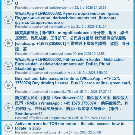
O
Poslední příspěvek od
lamielroyale
«
stř 22. črc 2026 14:10:39
WhatsApp +16465806302, Купить водительские права.
Поддельные евро. darkwebdocuments.net. Доллары,
фунты. Свидетельство о
Poslední příspěvek od
markcarlson
«
úte 21. črc 2026 8:31:24
購買真假護照 ( 微信ID：mingofficialdocs ) 身分證、駕照、綠卡、
居留證、雅思成績、工作許可、公民身分證明 我們提供全球服務，
[whatsapp: +1(672)2050601] 可辦理以下國家的護照、駕照、身分
證、簽
Poslední příspěvek od
jeannevol
«
pon 20. črc 2026 10:42:55
WhatsApp +16465806302, Führerschein kaufen. Gefälschte
Euro kaufen. darkwebdocuments.net. Dollar, Pfund.
Staatsbürgersch
Poslední příspěvek od
markcarlson
«
sob 18. črc 2026 8:50:09
Buy real and fake passport online, (WhatsApp : +49 1575
3756974) Buy driving license, Buy ID cards online, green card,
r
Poslední příspěvek od
keepmealive78
«
stř 15. črc 2026 17:37:42
购买假人民币（微信：Scottbowers44） 购买假人民币, 购买假人
民币（RMB)（WhatsApp：+49 1575 3756974） 购买假美元、购
买假欧元、在线购买身份证、购买正版加拿大身份证 （微信：
Scottbowers44
Poslední příspěvek od
keepmealive78
«
stř 15. črc 2026 17:27:17
Active mirrors for TORzon onion – the site, access, how to
locate in 2026
Poslední příspěvek od
Louisnit
«
úte 14. črc 2026 22:58:08