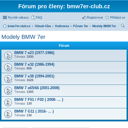
Fórum pro členy: bmw7er-club.cz
Rychlé odkazy
FAQ
Registrovat
Přihlásit se
bmw7er-club.cz
Obsah fóra
Knihovna
Fórum 7er
Modely BMW 7er
led
Modely BMW 7er
at
Fórum
BMW 7 e23 (1977-1986)
Témata:
1930
BMW 7 e32 (1986-1994)
Témata:
806
BMW 7 e38 (1994-2001)
Témata:
1626
BMW 7 e65/66 (2001-2008)
Témata:
1365
BMW 7 F01 / F02 ( 2008- ... )
Témata:
130
BMW 7 G11 ( 2016- ... )
Témata:
130