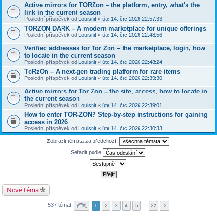
Active mirrors for TORZon – the platform, entry, what's the
link in the current season
Poslední příspěvek od
Louisnit
«
úte 14. črc 2026 22:57:33
TORZON DARK – A modern marketplace for unique offerings
Poslední příspěvek od
Louisnit
«
úte 14. črc 2026 22:48:56
Verified addresses for Tor Zon – the marketplace, login, how
to locate in the current season
Poslední příspěvek od
Louisnit
«
úte 14. črc 2026 22:48:24
TоRzOn – A next-gen trading platform for rare items
Poslední příspěvek od
Louisnit
«
úte 14. črc 2026 22:39:30
Active mirrors for Tor Zon – the site, access, how to locate in
the current season
Poslední příspěvek od
Louisnit
«
úte 14. črc 2026 22:39:01
How to enter TOR-ZON? Step-by-step instructions for gaining
access in 2026
Poslední příspěvek od
Louisnit
«
úte 14. črc 2026 22:30:33
Zobrazit témata za předchozí:
Seřadit podle
Nové téma
537 témat
1
2
3
4
5
…
22