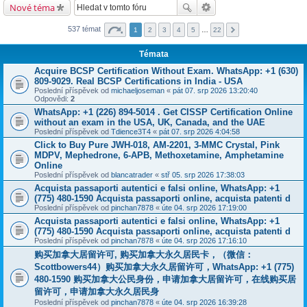
Nové téma
537 témat
1
2
3
4
5
…
22
Témata
Acquire BCSP Certification Without Exam. WhatsApp: +1 (630)
809-9029. Real BCSP Certifications in India - USA
Poslední příspěvek od
michaeljoseman
«
pát 07. srp 2026 13:20:40
Odpovědi:
2
WhatsApp: +1 (226) 894-5014​ . Get CISSP Certification Online
without an exam in the USA, UK, Canada, and the UAE
Poslední příspěvek od
Tdience3T4
«
pát 07. srp 2026 4:04:58
Click to Buy Pure JWH-018, AM-2201, 3-MMC Crystal, Pink
MDPV, Mephedrone, 6-APB, Methoxetamine, Amphetamine
Online
Poslední příspěvek od
blancatrader
«
stř 05. srp 2026 17:38:03
Acquista passaporti autentici e falsi online, WhatsApp: +1
(775) 480-1590 Acquista passaporti online, acquista patenti d
Poslední příspěvek od
pinchan7878
«
úte 04. srp 2026 17:19:00
Acquista passaporti autentici e falsi online, WhatsApp: +1
(775) 480-1590 Acquista passaporti online, acquista patenti d
Poslední příspěvek od
pinchan7878
«
úte 04. srp 2026 17:16:10
购买加拿大居留许可, 购买加拿大永久居民卡，（微信：
Scottbowers44）购买加拿大永久居留许可，WhatsApp: +1 (775)
480-1590 购买加拿大公民身份，申请加拿大居留许可，在线购买居
留许可，申请加拿大永久居民身
Poslední příspěvek od
pinchan7878
«
úte 04. srp 2026 16:39:28