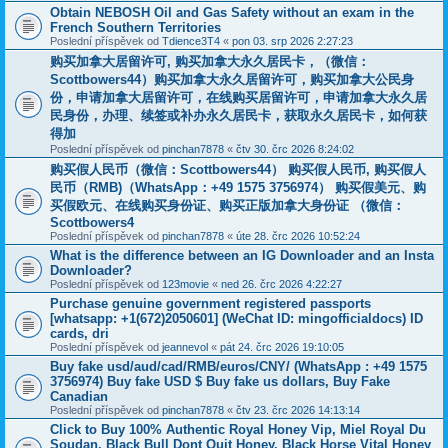
Obtain NEBOSH Oil and Gas Safety without an exam in the
French Southern Territories
Poslední příspěvek od
Tdience3T4
«
pon 03. srp 2026 2:27:23
购买加拿大居留许可, 购买加拿大永久居民卡，（微信：
Scottbowers44）购买加拿大永久居留许可，购买加拿大公民身
份，申请加拿大居留许可，在线购买居留许可，申请加拿大永久居
民身份，办理、续签或补办永久居民卡，获取永久居民卡，如何获
得加
Poslední příspěvek od
pinchan7878
«
čtv 30. črc 2026 8:24:02
购买假人民币（微信：Scottbowers44） 购买假人民币, 购买假人
民币（RMB)（WhatsApp：+49 1575 3756974） 购买假美元、购
买假欧元、在线购买身份证、购买正版加拿大身份证 （微信：
Scottbowers4
Poslední příspěvek od
pinchan7878
«
úte 28. črc 2026 10:52:24
What is the difference between an IG Downloader and an Insta
Downloader?
Poslední příspěvek od
123movie
«
ned 26. črc 2026 4:22:27
Purchase genuine government registered passports
[whatsapp: +1(672)2050601] (WeChat ID: mingofficialdocs) ID
cards, dri
Poslední příspěvek od
jeannevol
«
pát 24. črc 2026 19:10:05
Buy fake usd/aud/cad/RMB/euros/CNY/ (WhatsApp : +49 1575
3756974) Buy fake USD $ Buy fake us dollars, Buy Fake
Canadian
Poslední příspěvek od
pinchan7878
«
čtv 23. črc 2026 14:13:14
Click to Buy 100% Authentic Royal Honey Vip, Miel Royal Du
Soudan, Black Bull Dont Quit Honey, Black Horse Vital Honey